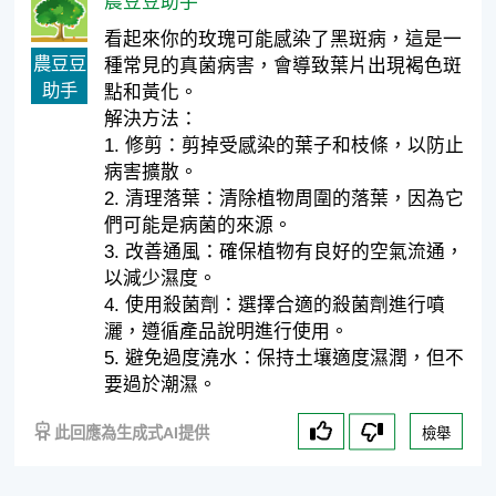
農豆豆助手
看起來你的玫瑰可能感染了黑斑病，這是一
農豆豆
種常見的真菌病害，會導致葉片出現褐色斑
助手
點和黃化。
解決方法：
1. 修剪：剪掉受感染的葉子和枝條，以防止
病害擴散。
2. 清理落葉：清除植物周圍的落葉，因為它
們可能是病菌的來源。
3. 改善通風：確保植物有良好的空氣流通，
以減少濕度。
4. 使用殺菌劑：選擇合適的殺菌劑進行噴
灑，遵循產品說明進行使用。
5. 避免過度澆水：保持土壤適度濕潤，但不
要過於潮濕。
此回應為生成式AI提供
檢舉