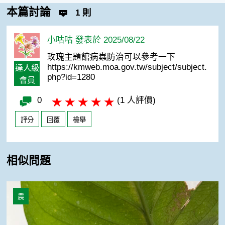
本篇討論
1 則
小咕咕 發表於 2025/08/22
玫瑰主題館病蟲防治可以參考一下
https://kmweb.moa.gov.tw/subject/subject.
達人級
php?id=1280
會員
0
(1 人評價)
評分
回覆
檢舉
相似問題
葉面上有黃色斑點
農