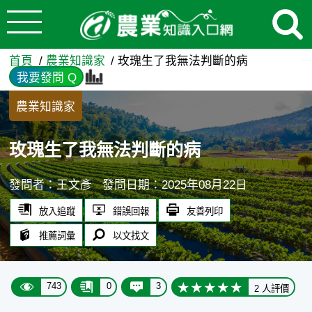
:::
跳到主要內容
玫瑰生了我無法判斷的病 - 
:::
首頁
農業知識家
玫瑰生了我無法判斷的病
我要發問 Q
農業知識家
玫瑰生了我無法判斷的病
發問者：王文彥
發問日期：2025年08月22日
放入追蹤
錯誤回報
友善列印
推薦詞彙
以文找文
743
0
3
2 人評價