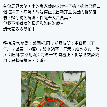
各位農界大佬，小的我家養的玫瑰生了病，病情已經三
個禮拜了，病況大約是停止長出新芽且長出的新芽瘦
弱、嫩芽褐色病斑，伴隨著大片黃葉。
但我不知道病的種類和如何治療。
請大家多多幫忙！
種植環境/地點：菜園/花圃；光照時間：半日照（下
午）；溫度：33度C；給水頻率：每天；給水方式：淹
灌；肥料/農藥用況：每週一次 有機肥、化學肥交替使
用；異狀持續時間：3週