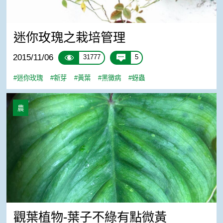
迷你玫瑰之栽培管理
2015/11/06
31777
5
#迷你玫瑰
#新芽
#黃葉
#黑黴病
#蚜蟲
觀葉植物-葉子不綠有點微黃
農
觀葉植物-葉子不綠有點微黃