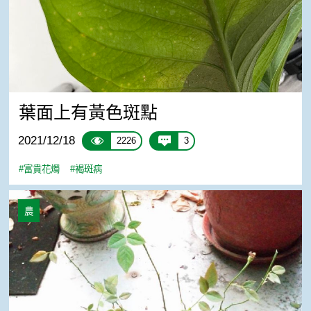
葉面上有黃色斑點
2021/12/18
2226
3
#富貴花燭
#褐斑病
迷你玫瑰之栽培管理
農