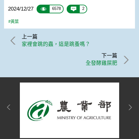
2024/12/27
6578
2
#黃葉
上一篇
家裡會跳的蟲，這是跳蚤嗎？
下一篇
全發酵雞屎肥