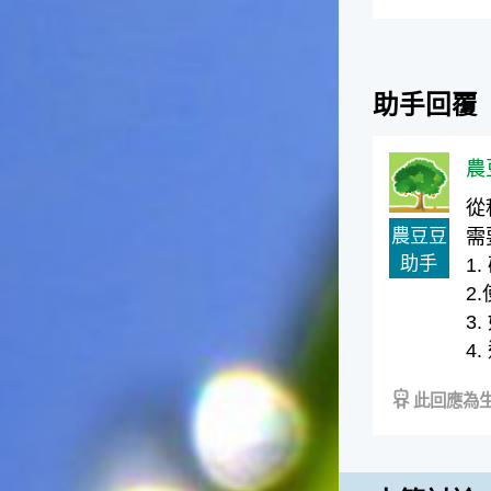
徵。☆節氣生活大暑節氣裡，
重要的民俗節慶首推農曆六月
十五日的「半年節」。由於農
曆六月十五日是全年的一半，
助手回覆
所以在這一天拜完神明後，全
家會一起吃「半年圓」，而
「半年圓」是用糯米磨成粉再
農
和上紅麵搓成的，大多會煮成
甜食來品嚐，象徵意義是團圓
從
與甜蜜喔！☆節氣俗諺1.「大
農豆豆
需
暑熱不透，大水風颱到」這句
助手
1
俗諺的意思是：大暑這一天如
果不熱，就表示氣候不順，今
2
年內必須特別注意水災或風
3
災，以免影響到農作物的收成
4
喔！2.「熱在大小暑，好有雷
陣雨」這句俗諺的意思是：
此回應為生
大、小暑時節，炎夏天氣常常
熱得讓人受不了，還好常會有
午後雷陣雨出現，藉此舒緩了
炎夏所帶來的酷熱。