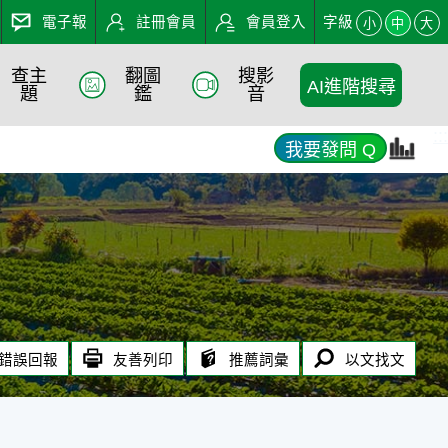
電子報
註冊會員
會員登入
字級
小
中
大
查主
翻圖
搜影
AI進階搜尋
題
鑑
音
:::
我要發問 Q
錯誤回報
友善列印
推薦詞彙
以文找文