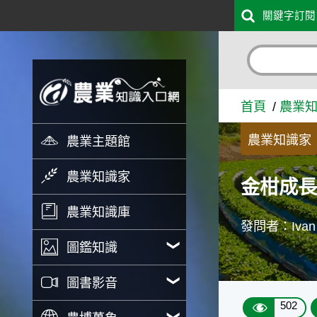
:::
關鍵字訂閱
跳到主要內容
金柑成長狀況 - 農業知識入
首頁
農業
農業知識家
農業主題館
農業知識家
金柑成
農業知識庫
發問者：Ivan 
圖鑑知識
圖書影音
502