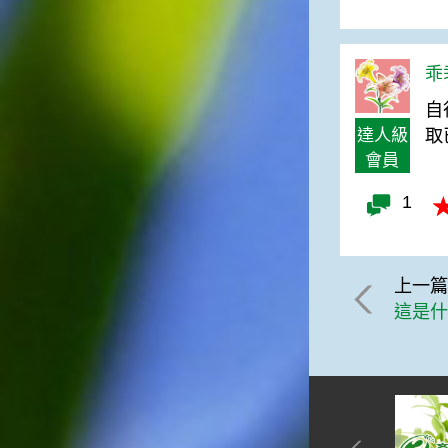
乖乖
自
達人級
取
會員
1
上一
這是