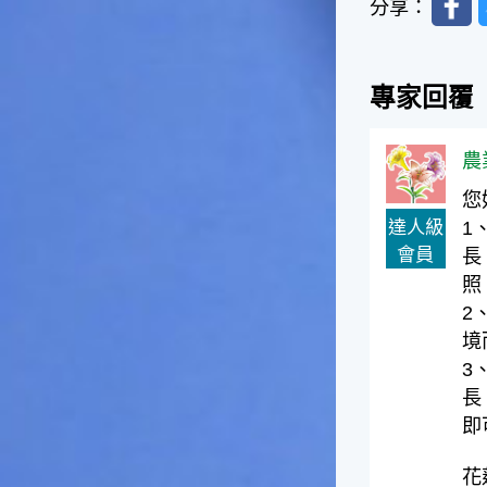
分享：
影響很大。☆節氣小漁夫在這
個時節，台灣周圍的海域大多
佈滿暖水魚群，如：東北海域
有魷魚，基隆外海有小卷、赤
專家回覆
宗，彰化海域則有黃鰭鯛等漁
獲。這些都是漁夫們漁獲的重
點海域喔！不過，夏天吃海鮮
農
除了享受美味之外，一定要相
您
當重視保鮮和衛生的問題，因
達人級
1
為溫度太高容易發生食物腐
化、變質的問題。若是吃了不
會員
長
新鮮、不乾淨的東西，可是會
照
生病的喲！☆節氣小園丁有句
2
話說「大暑吃鳳梨」，表示這
境
個時節的鳳梨最好吃，味道最
甜美，是品嚐的好時機喔！鳳
3
梨不僅是水果，它也被當成烹
長
調菜餚時的甜美食材，十分可
即
口。鳳梨的閩南語發音和「旺
來」雷同，所以也被用來作為
花
祈求平安吉祥、生意興隆的象