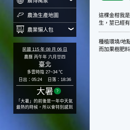
農博萬象
農漁生產地圖
這棵金柑我是
生，莖已經有
農業懶人包
種植環境/地
而加果樹肥
民國 115 年 08 月 06 日
農曆 丙午年 六月廿四
臺北
多雲時陰 27~34 ℃
日出：05:24
日落：18:36
大暑
?
「大暑」的前後是一年中天氣
最熱的時候，所以會特別感到
氣候炙熱難耐。有句俗話「小
暑大暑無君子」，它的意思是
說：小暑、大暑這兩個節氣的