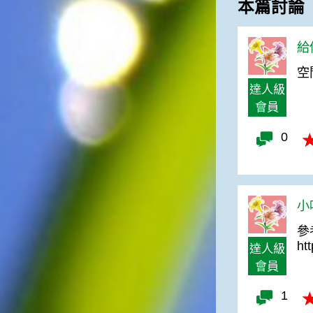
本篇討論
給
空
達人級
會員
0
小咕
參
ht
達人級
會員
1