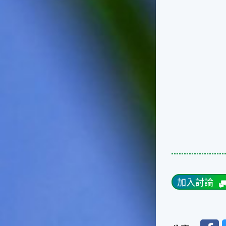
天氣十分酷熱，很多人因為熱
到受不了，就不顧面子把衣服
脫掉，這樣子不但不禮貌，也
失去君子風範了。在夏天裡，
午後下場雷陣雨是稀鬆平常
的，不過如果連著好幾天都沒
有下雷陣雨的話，可就要注意
天氣預報，看看是否有颱風要
來了，並且做好防颱準備。因
為這個時節是颱風最頻繁的時
節，而這種情形是颱風即將大
舉來襲的警訊喔！☆節氣小農
夫這個時節是二期水稻插秧的
好時機，所以田區所需要的水
量會增加，如果在這時候發生
乾旱缺水的情形，就會迫使農
夫們休耕。相反的，如果因颱
加入討論
風來襲帶來過多的雨水，就會
毀掉農夫們辛苦栽種的作物。
所以民間有「大暑大落大死，
無落無死」這句諺語，表示大
Faceb
暑時節的雨水量對稻作的生長