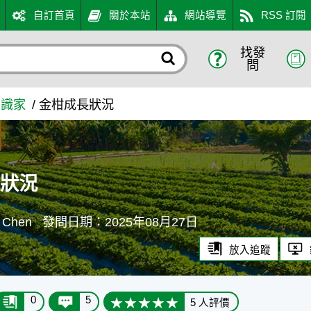
自訂首頁
關於本站
網站導覽
RSS 訂閱
找發
口網
問
知識家
金柑成長狀況
長狀況
Chen
發問日期：2025年08月27日
放入追蹤
0
5
5 人評價