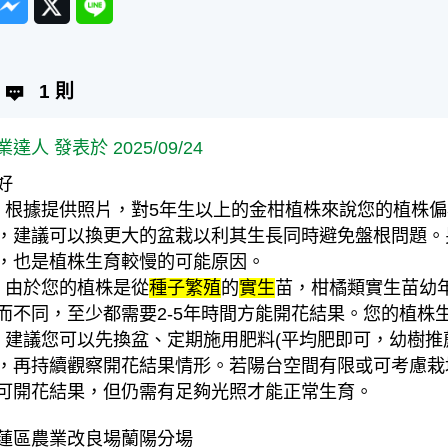
1 則
業達人 發表於 2025/09/24
好
、根據提供照片，對5年生以上的金柑植株來說您的植株
，建議可以換更大的盆栽以利其生長同時避免盤根問題。
，也是植株生育較慢的可能原因。
、由於您的植株是從
種子繁殖
的
實生
苗，柑橘類實生苗幼年
而不同，至少都需要2-5年時間方能開花結果。您的植株
、建議您可以先換盆、定期施用肥料(平均肥即可，幼樹推薦量
，再持續觀察開花結果情形。若陽台空間有限或可考慮栽
可開花結果，但仍需有足夠光照才能正常生育。
蓮區農業改良場蘭陽分場