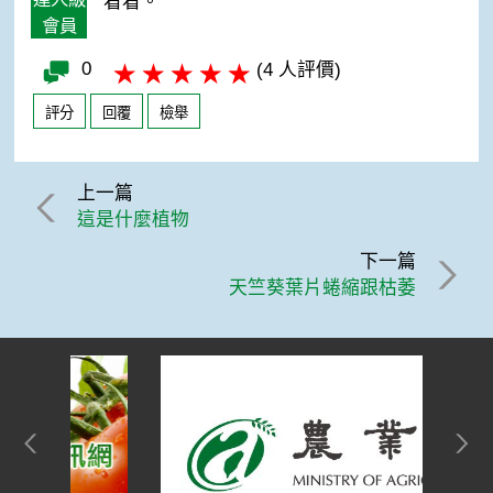
看看。
會員
0
(4 人評價)
評分
回覆
檢舉
上一篇
這是什麼植物
下一篇
天竺葵葉片蜷縮跟枯萎