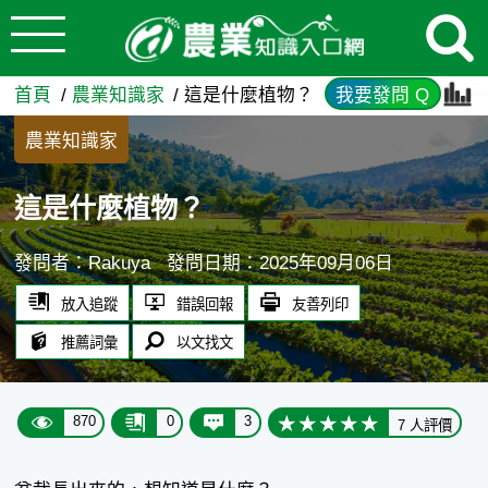
:::
跳到主要內容
這是什麼植物？ - 農業知識入
:::
首頁
農業知識家
這是什麼植物？
我要發問 Q
農業知識家
這是什麼植物？
發問者：Rakuya
發問日期：2025年09月06日
放入追蹤
錯誤回報
友善列印
推薦詞彙
以文找文
870
0
3
7 人評價