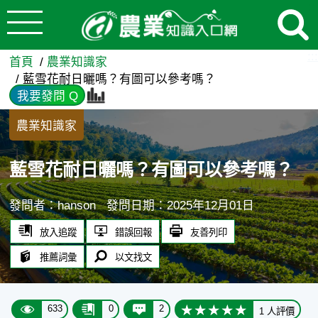
:::
跳到主要內容
藍雪花耐日曬嗎？有圖可以參考
:::
首頁
農業知識家
藍雪花耐日曬嗎？有圖可以參考嗎？
我要發問 Q
農業知識家
藍雪花耐日曬嗎？有圖可以參考嗎？
發問者：hanson
發問日期：2025年12月01日
放入追蹤
錯誤回報
友善列印
推薦詞彙
以文找文
633
0
2
1 人評價