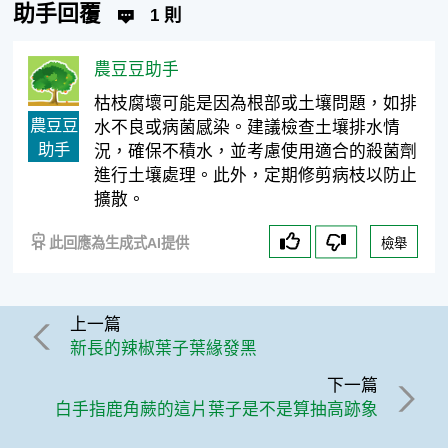
助手回覆
1 則
農豆豆助手
枯枝腐壞可能是因為根部或土壤問題，如排
農豆豆
水不良或病菌感染。建議檢查土壤排水情
助手
況，確保不積水，並考慮使用適合的殺菌劑
進行土壤處理。此外，定期修剪病枝以防止
擴散。
此回應為生成式AI提供
檢舉
上一篇
新長的辣椒葉子葉緣發黑
下一篇
白手指鹿角蕨的這片葉子是不是算抽高跡象