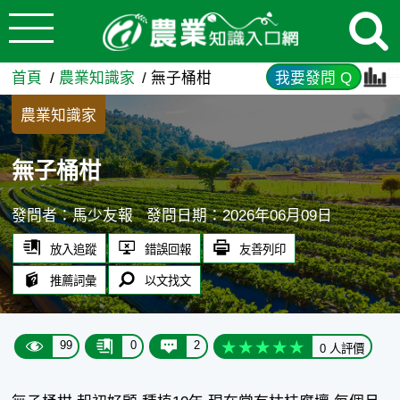
:::
跳到主要內容
無子桶柑 - 農業知識入口網
:::
首頁
農業知識家
無子桶柑
我要發問 Q
農業知識家
無子桶柑
發問者：馬少友報
發問日期：2026年06月09日
放入追蹤
錯誤回報
友善列印
推薦詞彙
以文找文
99
0
2
0 人評價