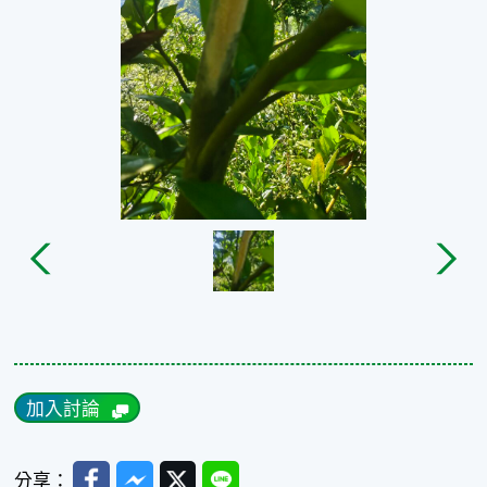
加入討論
Facebook
Messenger
Twitter
Line
分享：