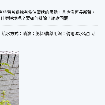
有些葉片邊緣有像油漬狀的黑點，且也沒再長新葉，
在什麼逆境呢？要如何排除？謝謝回覆
；給水方式：噴灌；肥料/農藥用況：偶爾澆水有加活