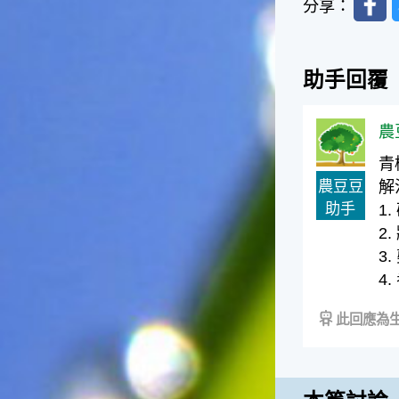
分享：
影響很大。☆節氣小漁夫在這
個時節，台灣周圍的海域大多
佈滿暖水魚群，如：東北海域
有魷魚，基隆外海有小卷、赤
助手回覆
宗，彰化海域則有黃鰭鯛等漁
獲。這些都是漁夫們漁獲的重
點海域喔！不過，夏天吃海鮮
農
除了享受美味之外，一定要相
青
當重視保鮮和衛生的問題，因
農豆豆
解
為溫度太高容易發生食物腐
化、變質的問題。若是吃了不
助手
1
新鮮、不乾淨的東西，可是會
2
生病的喲！☆節氣小園丁有句
3
話說「大暑吃鳳梨」，表示這
4
個時節的鳳梨最好吃，味道最
甜美，是品嚐的好時機喔！鳳
梨不僅是水果，它也被當成烹
此回應為生
調菜餚時的甜美食材，十分可
口。鳳梨的閩南語發音和「旺
來」雷同，所以也被用來作為
祈求平安吉祥、生意興隆的象