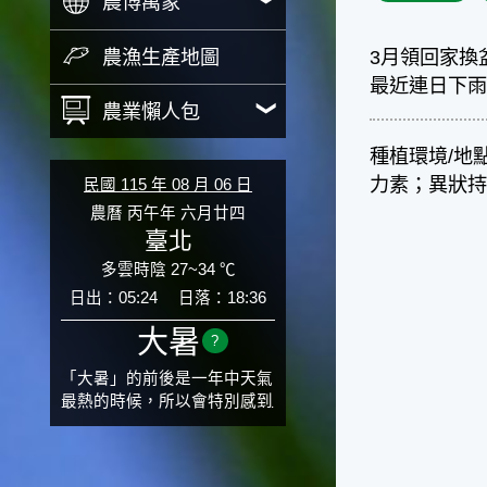
農博萬象
農漁生產地圖
3月領回家換
最近連日下
農業懶人包
種植環境/地
力素；異狀
民國 115 年 08 月 06 日
農曆 丙午年 六月廿四
臺北
多雲時陰 27~34 ℃
日出：05:24
日落：18:36
大暑
?
「大暑」的前後是一年中天氣
最熱的時候，所以會特別感到
氣候炙熱難耐。有句俗話「小
暑大暑無君子」，它的意思是
說：小暑、大暑這兩個節氣的