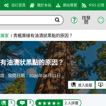
自訂首頁
關於本站
網站導覽
RSS 訂閱
找發
？ - 農業知識入口網
問
知識家
青楓葉緣有油漬狀黑點的原因？
緣有油漬狀黑點的原因？
＊誼
發問日期：2026年06月11日
放入追蹤
1
3
2 人評價