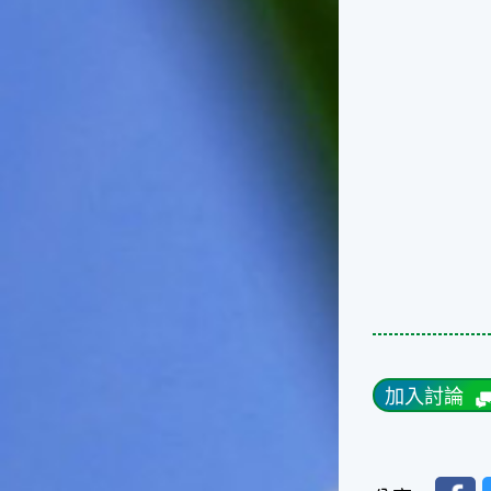
天氣十分酷熱，很多人因為熱
到受不了，就不顧面子把衣服
脫掉，這樣子不但不禮貌，也
失去君子風範了。在夏天裡，
午後下場雷陣雨是稀鬆平常
的，不過如果連著好幾天都沒
有下雷陣雨的話，可就要注意
天氣預報，看看是否有颱風要
來了，並且做好防颱準備。因
為這個時節是颱風最頻繁的時
節，而這種情形是颱風即將大
舉來襲的警訊喔！☆節氣小農
夫這個時節是二期水稻插秧的
好時機，所以田區所需要的水
量會增加，如果在這時候發生
乾旱缺水的情形，就會迫使農
夫們休耕。相反的，如果因颱
加入討論
風來襲帶來過多的雨水，就會
毀掉農夫們辛苦栽種的作物。
所以民間有「大暑大落大死，
無落無死」這句諺語，表示大
Faceb
暑時節的雨水量對稻作的生長