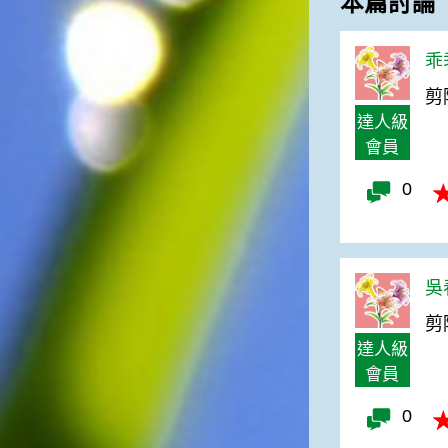
本篇討論
徵。☆節氣生活大暑節氣裡，
重要的民俗節慶首推農曆六月
十五日的「半年節」。由於農
乖乖
曆六月十五日是全年的一半，
剪
所以在這一天拜完神明後，全
家會一起吃「半年圓」，而
達人級
「半年圓」是用糯米磨成粉再
會員
和上紅麵搓成的，大多會煮成
甜食來品嚐，象徵意義是團圓
0
與甜蜜喔！☆節氣俗諺1.「大
暑熱不透，大水風颱到」這句
俗諺的意思是：大暑這一天如
果不熱，就表示氣候不順，今
年內必須特別注意水災或風
吳春
災，以免影響到農作物的收成
剪
喔！2.「熱在大小暑，好有雷
達人級
陣雨」這句俗諺的意思是：
大、小暑時節，炎夏天氣常常
會員
熱得讓人受不了，還好常會有
午後雷陣雨出現，藉此舒緩了
0
炎夏所帶來的酷熱。