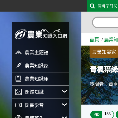
:::
關鍵字訂閱
跳到主要內容
青楓葉緣有油漬狀黑點的原因
首頁
農業
農業知識家
農業主題館
農業知識家
青楓葉
農業知識庫
發問者：黃
圖鑑知識
圖書影音
153