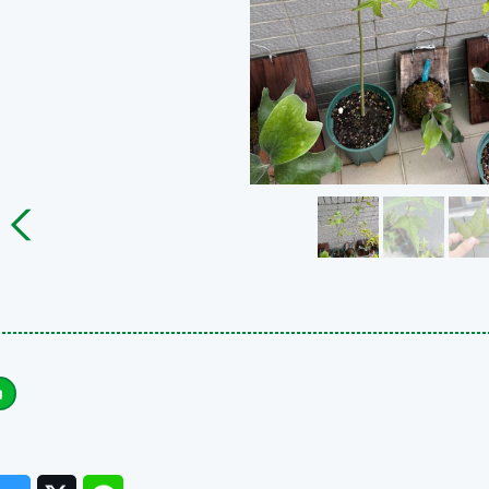
ook
Messenger
Twitter
Line