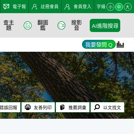
電子報
註冊會員
會員登入
字級
小
中
大
查主
翻圖
搜影
AI進階搜尋
題
鑑
音
:::
我要發問 Q
錯誤回報
友善列印
推薦詞彙
以文找文