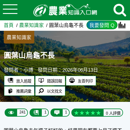
:::
跳到主要內容
圓葉山烏龜不長 - 農業知識入
:::
首頁
農業知識家
圓葉山烏龜不長
我要發問 Q
農業知識家
圓葉山烏龜不長
發問者：小傅
發問日期：2026年06月13日
放入追蹤
錯誤回報
友善列印
推薦詞彙
以文找文
241
1
1
0 人評價