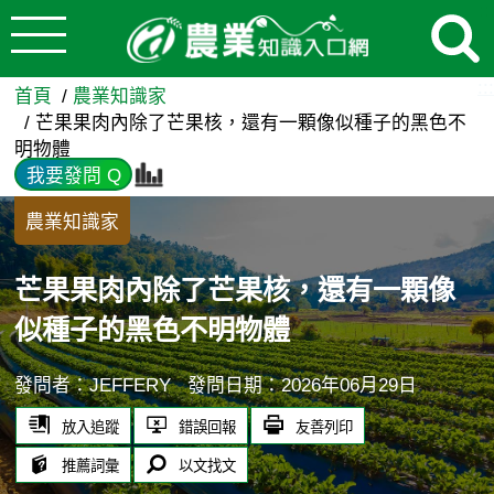
:::
跳到主要內容
芒果果肉內除了芒果核，還有一
:::
首頁
農業知識家
芒果果肉內除了芒果核，還有一顆像似種子的黑色不
明物體
我要發問 Q
農業知識家
芒果果肉內除了芒果核，還有一顆像
似種子的黑色不明物體
發問者：JEFFERY
發問日期：2026年06月29日
放入追蹤
錯誤回報
友善列印
推薦詞彙
以文找文