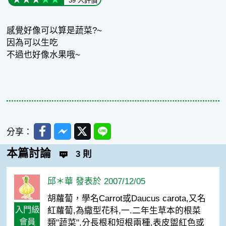
39 人評價
感覺好像可以算是蔬菜?~
因為可以生吃
不過也好像水果哦~
Facebook
Messenger
Twitter
Line
分享：
本篇討論
3 則
邱＊華 發表於 2007/12/05
胡蘿蔔，學名Carrot或Daucus carota,又名
入門級
紅蘿蔔,為繖型花科,一.二年生草本的根菜
會員
類"蔬菜",分長根和短根兩種,表皮盥紅色或