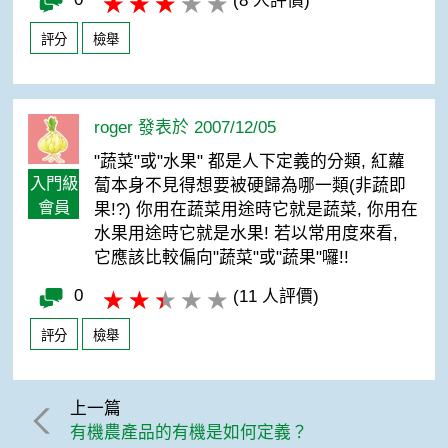
(8 人評價)
評分
檢舉
roger 發表於 2007/12/05
"蔬菜"或"水果" 都是人下定義的分類, 紅蘿
入門級
蔔本身不見得想要被硬歸為哪一類(非蔬即
會員
果!?) 你用在蔬菜用途時它就是蔬菜, 你用在
水果用途時它就是水果! 若以常用度來看,
它應該比較偏向"蔬菜"或"蔬果"囉!!
0
(11 人評價)
評分
檢舉
上一篇
有機農產品的有機是如何定義？