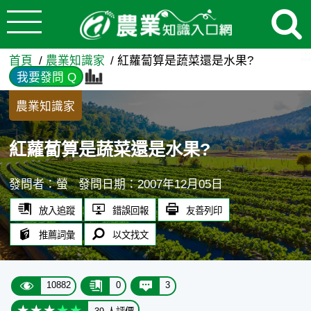
:::
跳到主要內容
紅蘿蔔算是蔬菜還是水果? -
:::
首頁
農業知識家
紅蘿蔔算是蔬菜還是水果?
我要發問 Q
農業知識家
紅蘿蔔算是蔬菜還是水果?
發問者：螢
發問日期：2007年12月05日
放入追蹤
錯誤回報
友善列印
推薦詞彙
以文找文
10882
0
3