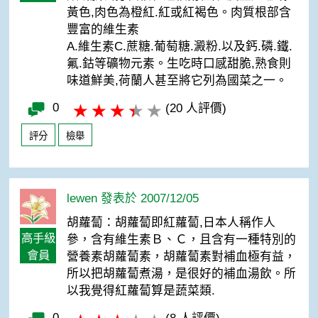
黃色,肉色為橙紅.紅或紅褐色。肉質根部含
豐富的維生素
A.維生素C.蔗糖.葡萄糖.澱粉.以及鈣.磷.鐵.
氟.鈷等礦物元素。生吃時口感甜脆,熟食則
味道鮮美,荷蘭人甚至將它列為國菜之一。
0
(20 人評價)
評分
檢舉
lewen 發表於 2007/12/05
胡蘿蔔：胡蘿蔔即紅蘿蔔,日本人稱作人
高手級
參，含有維生素Ｂ、Ｃ，且含有一種特別的
會員
營養素胡蘿蔔素，胡蘿蔔素對補血極有益，
所以把胡蘿蔔煮湯，是很好的補血湯飲。所
以我覺得紅蘿蔔算是蔬菜類.
0