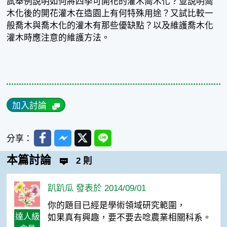
試舉例說明如何將四季可開花的灌木喬木化？並說明喬
木化後的開花灌木在造園上有何特殊用途？又試比較一
般喬木與喬木化的灌木有那些優缺點？以及維護喬木化
灌木時應注意的維護方法。
加入討論
Facebook
Messenger
Twitter
Line
分享：
本篇討論
2 則
趴趴瓜 發表於 2014/09/01
你的題目已經是學術領域研究範圍，
達人級
如果真有興趣，要不要去唸農業相關科系。