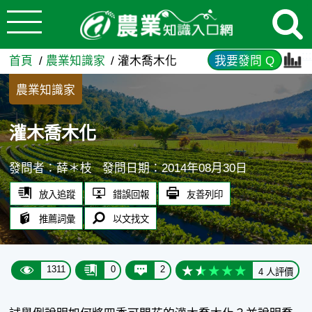
:::
跳到主要內容
灌木喬木化 - 農業知識入口網
:::
首頁
農業知識家
灌木喬木化
我要發問 Q
農業知識家
灌木喬木化
發問者：薛＊枝
發問日期：2014年08月30日
放入追蹤
錯誤回報
友善列印
推薦詞彙
以文找文
1311
0
2
4 人評價