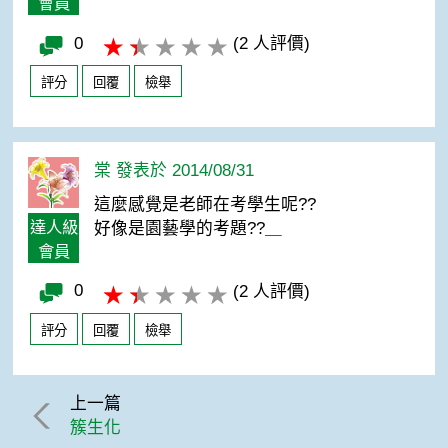
會員
0
(2 人評價)
評分
回覆
檢舉
棠 發表於 2014/08/31
這麼感覺是老師在考學生呢??
達人級
好像是園藝學的考題??＿
會員
0
(2 人評價)
評分
回覆
檢舉
上一篇
簇生化