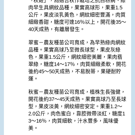
「秋姬」，為適合秋作栽培之抗白粉病、綠
肉早生具網紋品種，果實高球形，果重1.5
公斤，果皮淡乳黃色，網紋細密豐滿，肉質
細緻香甜，糖度可達16％以上，開花後35～
40天成熟，有離層發生。
翠蜜－農友種苗公司育成，為早熟綠肉網紋
品種。果實高球乃至微長球型，果皮灰綠
色，果重1.5公斤，網紋細密美麗，果肉翡
翠綠，糖度14～17％，肉質細緻柔軟，開花
後約45～50天成熟，不易脫蒂，果硬耐貯
運。
秋蜜－農友種苗公司育成，植株生長強健，
開花後約37～45天成熟。果實高球乃至長球
型，果皮淡黃，網紋細密安定。果重1.2～
2.0公斤，肉色蜜白，靠腔微帶淡紅，糖度1
3～16％，肉質細軟，汁水豐多，風味優
美。