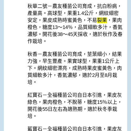
秋華二號－農友種苗公司育成，抗白粉病，
產量高。高球型，果重1.4公斤，網紋細密
安定，果皮成熟時蜜黃色，不易
裂果
，果肉
橙色，糖度13～14％，品質細軟多汁，香氣
濃郁。開花後38～45天採收，適於秋作及春
作栽培。
秋香－農友種苗公司育成，莖葉細小，結果
力強，早生豐產。果實球型，果重1公斤上
下。網紋細密漂亮，成熟時果皮蜜黃色，肉
質細軟多汁，香氣濃郁，適於2月至8月栽
培。
紅寶石－全福種苗公司自日本引進，果皮灰
綠色，果肉橙色，不脫蒂，糖度15％以上，
開花後55日左右為適熟期，適於秋冬季栽
培。
藍寶石－全福種苗公司自日本引進，果皮灰