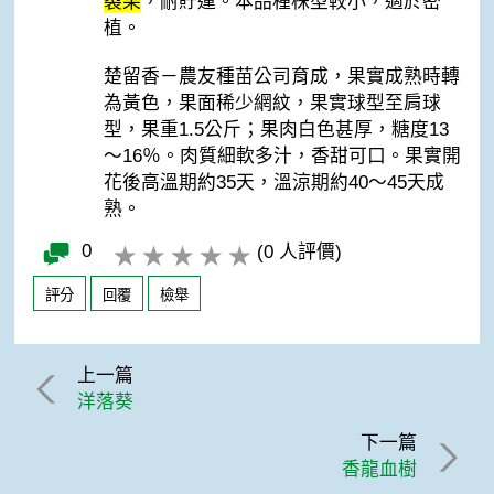
裂果
，耐貯運。本品種株型較小，適於密
植。
楚留香－農友種苗公司育成，果實成熟時轉
為黃色，果面稀少網紋，果實球型至肩球
型，果重1.5公斤；果肉白色甚厚，糖度13
～16％。肉質細軟多汁，香甜可口。果實開
花後高溫期約35天，溫涼期約40～45天成
熟。
0
(0 人評價)
評分
回覆
檢舉
上一篇
洋落葵
下一篇
香龍血樹