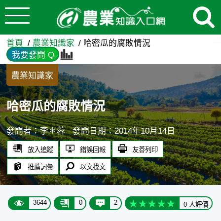
:::
跳到主要內容
哈密瓜的腐敗情況 - 農業知
:::
首頁
農業知識家
哈密瓜的腐敗情況
我要發問 Q
農業知識家
哈密瓜的腐敗情況
發問者：李＊蓉
發問日期：2014年10月14日
放入追蹤
錯誤回報
友善列印
推薦詞彙
以文找文
3644
0
2
0 人評價