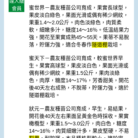
達人級
蜜世界－農友種苗公司育成，果實長球型，
會員
果皮淡白綠色，果面光滑或偶有稀少網紋，
果重1.4～2.0公斤。肉色淡綠色，肉質柔
軟，細嫩多汁，糖度14～16％。低溫結果力
強，開花至果實成熟45～55天。果蒂不易脫
落，貯運力強，適合冬春作
隧道棚
栽培。
蜜天下－農友種苗公司育成，較蜜世界早
生。果實高球型，果皮淡白色，果面光滑或
偶有稀少網紋，果重1.5公斤，果肉淡綠
色，肉厚，糖度14～17％，芳香甜美，開花
後40天左右成熟，不脫蒂，貯運力強，適於
隧道棚栽培。
狀元－農友種苗公司育成，早生，易結果，
開花後40天左右果面呈黃金色時採收。果實
橄欖型，果重1.5～3.0公斤，肉白色，糖度
14～16％，肉質細嫩汁多，果皮堅硬，不易