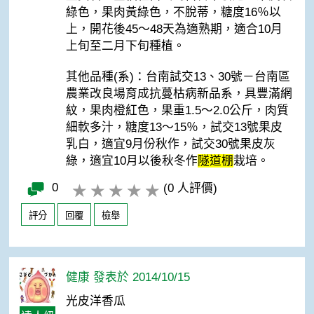
綠色，果肉黃綠色，不脫蒂，糖度16％以
上，開花後45～48天為適熟期，適合10月
上旬至二月下旬種植。
其他品種(系)：台南試交13、30號－台南區
農業改良場育成抗蔓枯病新品系，具豐滿網
紋，果肉橙紅色，果重1.5～2.0公斤，肉質
細軟多汁，糖度13～15％，試交13號果皮
乳白，適宜9月份秋作，試交30號果皮灰
綠，適宜10月以後秋冬作
隧道棚
栽培。
0
(0 人評價)
評分
回覆
檢舉
健康 發表於 2014/10/15
光皮洋香瓜