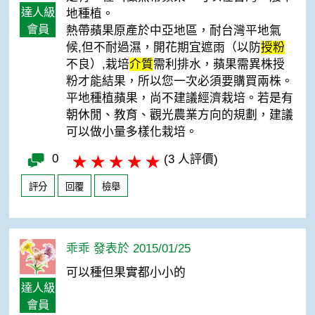
達人級
地種植。
會員
熱帶蘋果原產於中亞地區，耐台灣平地氣
候,但不耐過濕，開花期宜遮雨（以防
授粉
不良）,栽培
介質
需利排水，蘋果需異株授
粉才能結果，所以您一次必須要購買兩株。
平地種植蘋果，尚不建議經濟栽培。若是有
朝休閒、教育、觀光農業方向的規劃，建議
可以做小量多樣化栽培。
0
(3 人評價)
評分
回覆
檢舉
乖乖 發表於 2015/01/25
可以種但果實都小小的
達人級
會員