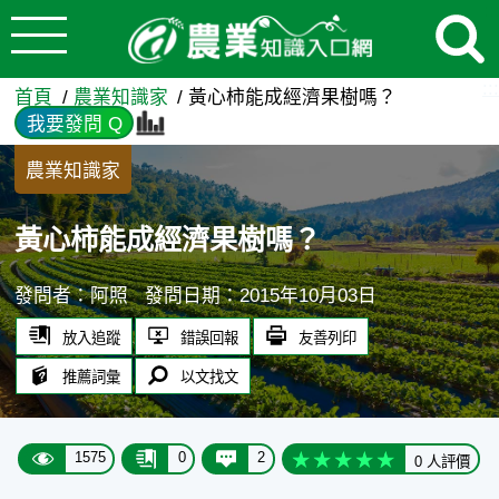
:::
跳到主要內容
黃心柿能成經濟果樹嗎？ - 
:::
首頁
農業知識家
黃心柿能成經濟果樹嗎？
我要發問 Q
農業知識家
黃心柿能成經濟果樹嗎？
發問者：阿照
發問日期：2015年10月03日
放入追蹤
錯誤回報
友善列印
推薦詞彙
以文找文
1575
0
2
0 人評價