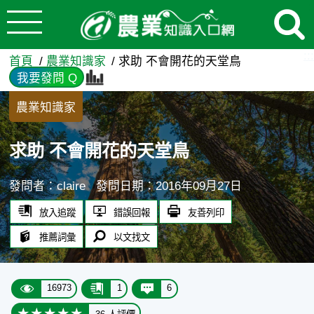
:::
跳到主要內容
求助 不會開花的天堂鳥 - 農
:::
首頁
農業知識家
求助 不會開花的天堂鳥
我要發問 Q
農業知識家
求助 不會開花的天堂鳥
發問者：claire
發問日期：2016年09月27日
放入追蹤
錯誤回報
友善列印
推薦詞彙
以文找文
16973
1
6