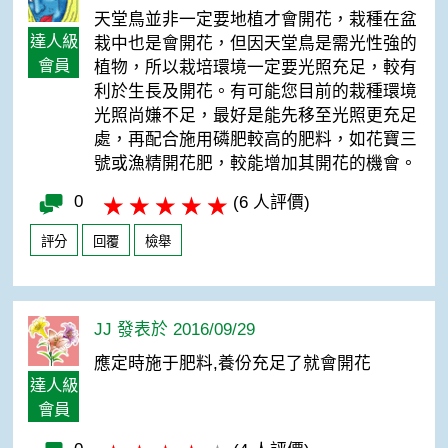
天堂鳥並非一定要地植才會開花，栽種在盆
達人級
栽中也是會開花，但因天堂鳥是需光性強的
會員
植物，所以栽培環境一定要光照充足，較有
利於生長及開花。有可能您目前的栽種環境
光照尚嫌不足，最好是能先移至光照更充足
處，再配合施用磷肥較高的肥料，如花寶三
號或漁精開花肥，較能增加其開花的機會。
0
(6 人評價)
評分
回覆
檢舉
JJ 發表於 2016/09/29
應定時施于肥料,養份充足了就會開花
達人級
會員