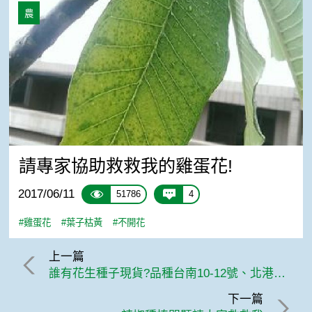
請專家協助救救我的雞蛋花!
農
請專家協助救救我的雞蛋花!
2017/06/11
51786
4
#雞蛋花
#葉子枯黃
#不開花
上一篇
誰有花生種子現貨?品種台南10-12號、北港10-12號
下一篇