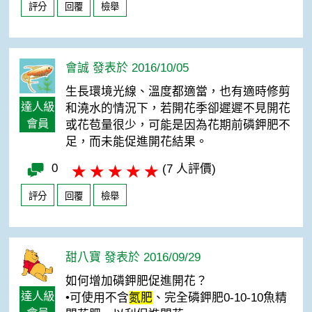
評分
回覆
檢舉
會誠 發表於 2016/10/05
生長環境光線、溫度都適當，也有適時修剪
達人級
和澆水的情況下，若開花季卻遲遲不見開花
會員
或花苞量很少，可能是因為花期前磷鉀肥不
足，而未能促進開花結果。
0
(7 人評價)
評分
回覆
檢舉
甜八寶 發表於 2016/09/29
如何增加磷鉀肥促進開花？
達人級
•可使用不含
氮肥
、完全磷鉀肥0-10-10魚精