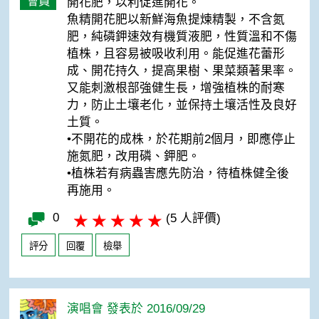
會員
開花肥，以利促進開花。
魚精開花肥以新鮮海魚提煉精製，不含氮
肥，純磷鉀速效有機質液肥，性質溫和不傷
植株，且容易被吸收利用。能促進花蕾形
成、開花持久，提高果樹、果菜類著果率。
又能刺激根部強健生長，增強植株的耐寒
力，防止土壤老化，並保持土壤活性及良好
土質。
•不開花的成株，於花期前2個月，即應停止
施氮肥，改用磷、鉀肥。
•植株若有病蟲害應先防治，待植株健全後
再施用。
0
(5 人評價)
評分
回覆
檢舉
演唱會 發表於 2016/09/29