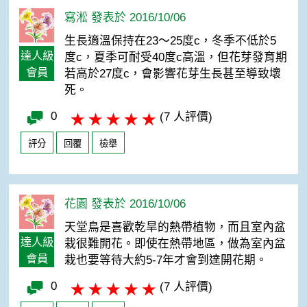
寫淞 發表於 2016/10/06
生長適溫保持在23～25度c，冬季不低於5
達人級
度c，夏季可耐受40度c高溫，但花芽發育期
會員
若高於27度c，會影響花芽生長甚至導致壞
死。
0
(7 人評價)
評分
回覆
檢舉
花園 發表於 2016/10/06
天堂鳥是喜歡乾旱的熱帶植物，而且室內盆
達人級
栽很難開花。即使在熱帶地區，做為室內盆
會員
栽也要等待大約5-7年才會到達開花期。
0
(7 人評價)