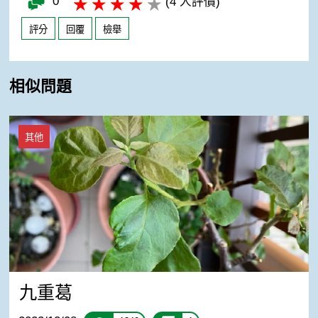
0
(4 人評價)
評分
回覆
檢舉
相似問題
九重葛
其他
九重葛