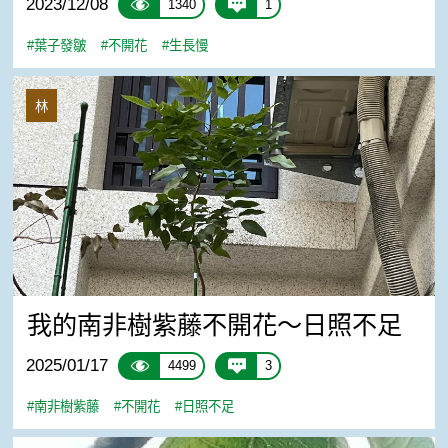
2023/12/08
1340
1
#葉子發皺
#不開花
#生長慢
我的南非樹紫藤不開花～日照不足
林
我的南非樹紫藤不開花～日照不足
2025/01/17
4499
3
#南非樹紫藤
#不開花
#日照不足