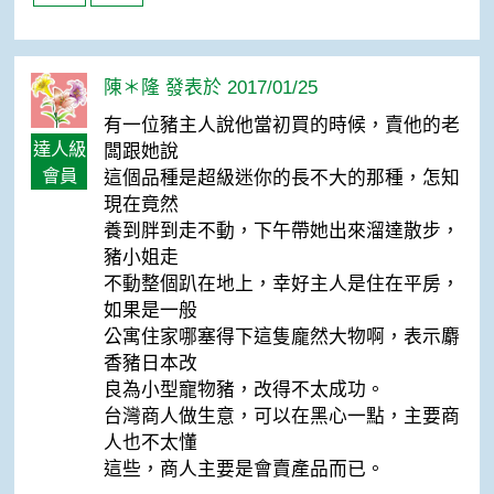
陳＊隆 發表於 2017/01/25
有一位豬主人說他當初買的時候，賣他的老
達人級
闆跟她說
會員
這個品種是超級迷你的長不大的那種，怎知
現在竟然
養到胖到走不動，下午帶她出來溜達散步，
豬小姐走
不動整個趴在地上，幸好主人是住在平房，
如果是一般
公寓住家哪塞得下這隻龐然大物啊，表示麝
香豬日本改
良為小型寵物豬，改得不太成功。
台灣商人做生意，可以在黑心一點，主要商
人也不太懂
這些，商人主要是會賣產品而已。