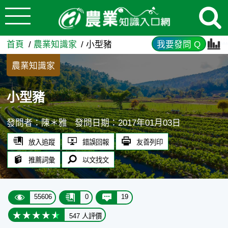
:::
跳到主要內容
小型豬 - 農業知識入口網
:::
首頁
農業知識家
小型豬
我要發問 Q
農業知識家
小型豬
發問者：陳＊雅
發問日期：2017年01月03日
放入追蹤
錯誤回報
友善列印
推薦詞彙
以文找文
55606
0
19
547 人評價