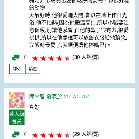
豬是非常聰明也愛很乾淨的動物，算很好樣
的動物。
天氣好時,他很愛曬太陽,會趴在地上作日光
浴,他不怕熱(因為他體溫高)...所以小豬要注
意保暖,別讓他感冒了!他的鼻子很有力,很愛
拱拱,所以在他籠裡可以放舊衣服給他頂(吃
完飯時最愛了,就順便讓他擦嘴巴)。
7
(30 人評價)
評分
檢舉
陳＊智 發表於 2017/01/07
真好
達人級
會員
7
(29 人評價)