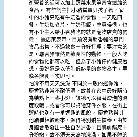
衡營養的話可以加上蔬菜水果等富含纖維的
食品。 有些飼主把小豬當寶貝孩子養，家
中的小豬只吃有牛奶香的食物，一天吃四
餐，牛奶加麥片、牛奶稀飯，尊貴得很，也
有不少主人給小香豬吃的就是寵物店賣的狗
糧。 據店家表示，目前沒有麝香豬的專門
食品出售，不過飲食十分好打理；要注意的
是，麝香豬雖然是雜食性的動物，一般人吃
的食物牠都可以吃，但為了小豬仔的健康著
想，最好還是以低脂低熱量的食物為主，早
晚各餵食一次即可。
怕冷不用天天洗澡 不同於一般的迷你豬，
麝香豬非常不耐低溫，故養在家中最好隨時
為牠點上一盞小燈，讓牠可以藉著燈泡的溫
度取暖；或者你可以幫牠穿件衣服，在街上
遛時也別有一番逗趣的風貌。 麝香豬與其
他豬種相較起來，顯得特別嬌生慣養，由於
身體會散發出一種自然清香，且肌膚觸感十
分粉嫩，故不須天天為牠洗澡，如果不髒的