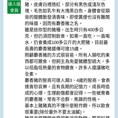
達人級
豬，皮膚白裡透紅，部分有黑色或淺灰色
會員
塊，毛色如乳牛有大塊黑白色，身體會從頸
背的腺體散發清香味，即使糞便也沒有難聞
的味道，因而有麝香豬之名。
雖是迷你型的豬種，出生時只有400多公
克，但仍須控制飲食，如果一直吃，一直喝
水，仍會養成100多公斤的大肥豬，目前最
長壽的麝香豬據傳可達15歲。
照顧麝香豬的方式很容易，所有人類吃的東
西都可餵食，但飼主為免愛豬體型過大，多
以低脂低熱量的食物餵食，許多人還讓豬吃
全素。
麝香豬的智商可達人類3、4歲的智商，會表
達喜怒哀樂，且有長期的記憶力，成長時造
成的心理、生理創傷都會記得，一些被棄養
的麝香豬，常有不合群、焦躁的性格。
基本上豬豬真的不懂什麼較作飽，所以飲食
很重要(除份量外不要太油膩)，