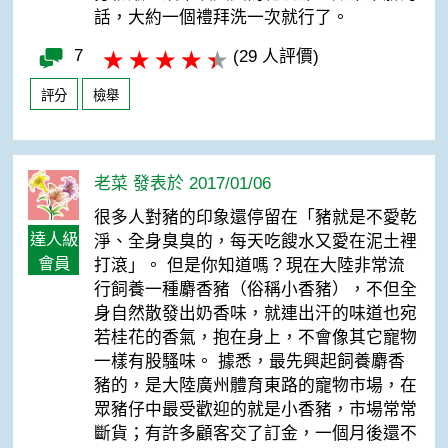
話，大約一個禮拜洗一次就行了。
7
(29 人評價)
評分
檢舉
老菜 發表於 2017/01/06
很多人對豬的印象還停留在「豬就是不愛乾
達人級
淨、全身臭臭的，每天吃餿水又愛在泥土裡
會員
打滾」。 但是你知道嗎？現在大陸非常流
行飼養一種麝香豬（俗稱小香豬），不但全
身自然散發出奶香味，就連出汗的味道也宛
若桂花的香氣，抱在身上，不會像其它寵物
一樣有股騷味。 據悉，最先興起飼養麝香
豬的，是大陸廣州體育東路的寵物市場，在
眾豬仔中最受歡迎的就是小香豬，市場常常
斷貨；有許多顧客交了訂金，一個月後還不