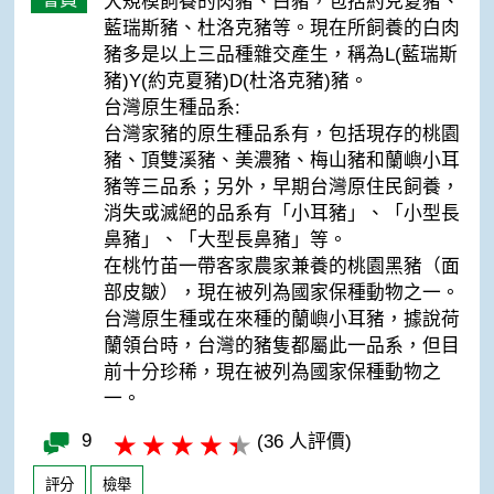
大規模飼養的肉豬、白豬，包括約克夏豬、
藍瑞斯豬、杜洛克豬等。現在所飼養的白肉
豬多是以上三品種雜交產生，稱為L(藍瑞斯
豬)Y(約克夏豬)D(杜洛克豬)豬。
台灣原生種品系:
台灣家豬的原生種品系有，包括現存的桃園
豬、頂雙溪豬、美濃豬、梅山豬和蘭嶼小耳
豬等三品系；另外，早期台灣原住民飼養，
消失或滅絕的品系有「小耳豬」、「小型長
鼻豬」、「大型長鼻豬」等。
在桃竹苖一帶客家農家兼養的桃園黑豬（面
部皮皺），現在被列為國家保種動物之一。
台灣原生種或在來種的蘭嶼小耳豬，據說荷
蘭領台時，台灣的豬隻都屬此一品系，但目
前十分珍稀，現在被列為國家保種動物之
一。
9
(36 人評價)
評分
檢舉