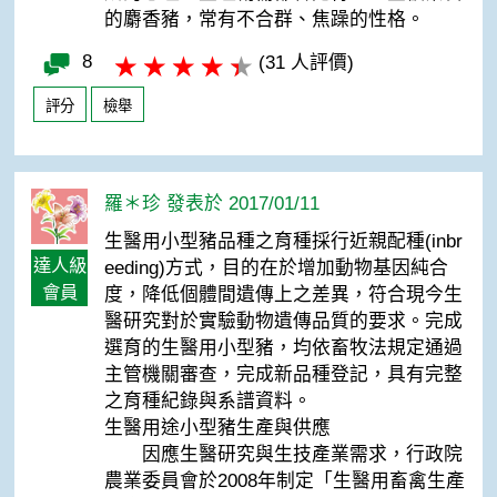
的麝香豬，常有不合群、焦躁的性格。
8
(31 人評價)
評分
檢舉
羅＊珍 發表於 2017/01/11
生醫用小型豬品種之育種採行近親配種(inbr
達人級
eeding)方式，目的在於增加動物基因純合
會員
度，降低個體間遺傳上之差異，符合現今生
醫研究對於實驗動物遺傳品質的要求。完成
選育的生醫用小型豬，均依畜牧法規定通過
主管機關審查，完成新品種登記，具有完整
之育種紀錄與系譜資料。
生醫用途小型豬生產與供應
因應生醫研究與生技產業需求，行政院
農業委員會於2008年制定「生醫用畜禽生產