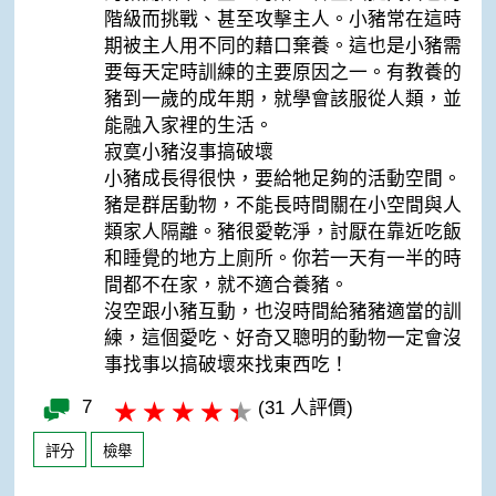
階級而挑戰、甚至攻擊主人。小豬常在這時
期被主人用不同的藉口棄養。這也是小豬需
要每天定時訓練的主要原因之一。有教養的
豬到一歲的成年期，就學會該服從人類，並
能融入家裡的生活。
寂寞小豬沒事搞破壞
小豬成長得很快，要給牠足夠的活動空間。
豬是群居動物，不能長時間關在小空間與人
類家人隔離。豬很愛乾淨，討厭在靠近吃飯
和睡覺的地方上廁所。你若一天有一半的時
間都不在家，就不適合養豬。
沒空跟小豬互動，也沒時間給豬豬適當的訓
練，這個愛吃、好奇又聰明的動物一定會沒
事找事以搞破壞來找東西吃！
7
(31 人評價)
評分
檢舉