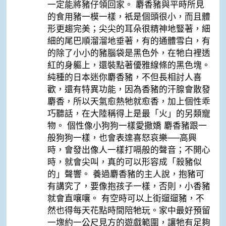
一定能將豬仔領回家。 麝香豬與平時所見
的食用豬一模一樣，衹是個頭很小，而且體
形更趨完美；尖尖的耳朵很精神地豎著，細
細的尾巴順溜溜地垂著，有的通體雪白，有
的除了小小的豬腦袋是黑色外，在牠白裡透
紅的身軀上，還裝點著優雅線條的黑色塊。
純種的日本迷你麝香豬，不但長相討人喜
歡，還有特異功能，因為香豬的汗腺會散發
麝香，所以天氣愈熱牠就愈香，加上個性乖
巧聽話，在大陸稱得上是最「火」的另類寵
物。 個性像小狗狗一樣愛撒嬌 麝香豬跟一
般狗狗一樣，也會表達喜怒哀樂──高興
時，會發出像人一樣打嗝般的聲音；不開心
時，就會尖叫，真的可以形容成「殺豬似
的」聲響。 養過麝香豬的主人說，抱豬可
有講究了，要像抱孩子一樣，否則，小香豬
就會直嚷嚷。 有空時可以上街遛遛豬，不
然也得每天花點時間陪牠玩。家中最好預留
一塊約一公尺見方的遊戲範圍，讓牠有足夠