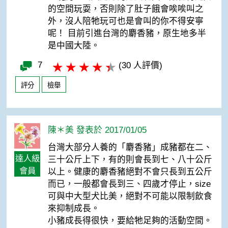
的空間玩耍，否則除了肚子餓會唉唉叫之
外，沒人陪牠玩可也是會叫的你不得安寧
呢！ 目前引進台灣的麝香豬，原生地多半
是中國大陸。
7
(30 人評價)
評分
檢舉
陳＊美 發表於 2017/01/05
台灣大部分人養的「麝香豬」成豬都在二、
達人級
三十公斤上下，有的則會長到七、八十公斤
會員
以上。健康的麝香豬絕對不會只長到五公斤
而已，一般都會長到三、四歲才停止，size
可與中大型犬比美，絕對不可能以限制飲食
來抑制成長。
小豬成長得很快，要給牠足夠的活動空間。