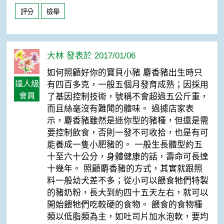
評分
檢舉
大林 發表於 2017/01/06
如何照顧好你的寶貝小豬 麝香豬出生時只
達人級
有四百多克，一般五個月發育成熟；因採用
會員
了基因控制技術，號稱不會超過五公斤重，
而且絲毫沒有難聞的體味。 過據店家表
示，麝香豬雖然是迷你型的豬種，但還是需
要控制飲食，否則一發不可收拾，也是有可
能養成一隻小肥豬的。 一般生長體型約五
十至六十公分，身體健康的話，壽命可長達
十幾年。 照顧麝香豬的方式，其實就跟照
料一般幼犬差不多；從小可以餵食牠們特製
的豬奶粉，長大到約四十五天左右，就可以
開始餵牠們吃較硬的食物。 餵食的食物種
類以低脂類為主，如吐司片加水泡軟，要均