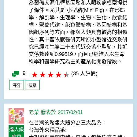
為製備人源化轉基因豬和人類疾病模型提供
了條件。尤其是 小型豬(Mini Pig)，在形態
學、解剖學、生理學、生物、生化、飲食結
構、營養代謝、染色體結構、基因結構和基
因組序列等方面，都與人類具有較高的相似
性。其中畜牧獸醫研究所原小型豬近交系研
究已經產生第二十五代近交系小型豬，其近
交係數達到0.99519，而且已經進入以生命
科學和醫學研究為主的產業化開發階段。
9
(35 人評價)
評分
檢舉
老菜 發表於 2017/02/01
在台灣的豬隻大體分為三大品系：
達人級
台灣外來種品系:
會員