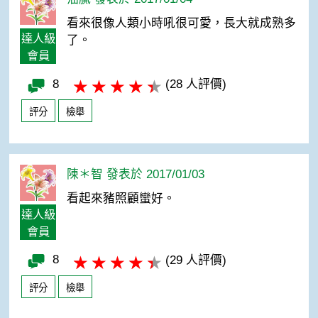
看來很像人類小時吼很可愛，長大就成熟多
達人級
了。
會員
8
(28 人評價)
評分
檢舉
陳＊智 發表於 2017/01/03
看起來豬照顧蠻好。
達人級
會員
8
(29 人評價)
評分
檢舉