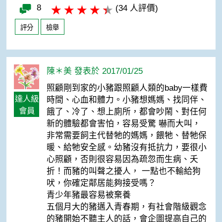
8
(34 人評價)
評分
檢舉
陳＊美 發表於 2017/01/25
照顧剛到家的小豬跟照顧人類的baby一樣費
達人級
時間、心血和體力。小豬想媽媽、找同伴、
會員
餓了、冷了、想上廁所，都會吵鬧、對任何
新的體驗都會害怕，容易受驚 嚇而大叫，
非常需要飼主代替牠的媽媽，餵牠、替牠保
暖、給牠安全感。幼豬沒有抵抗力，要很小
心照顧，否則很容易因為疏忽而生病、夭
折！而豬的叫聲之擾人， 一點也不輸給狗
吠，你確定鄰居能夠接受嗎？
青少年豬最容易被棄養
五個月大的豬邁入青春期，有社會階級觀念
的豬開始不聽主人的話，會企圖提高自己的