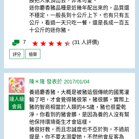
股把人家頂出去，非常可愛。
迷你麝香豬品種是近幾年配出來的，品質還
不穩定，一般長到十公斤上下，也有只有五
公斤，看過一天只吃一餐，還是長成一百五
十公斤的迷你豬。
7
(31 人評價)
評分
檢舉
陳＊隆 發表於 2017/01/04
養過麝香豬，大概是被豬這個傳統的國罵灌
達人級
輸了吧，才會覺得豬很笨，豬很髒，實際上
會員
豬的智商相當於人類的4-5歲，豬也很愛乾
淨，你看到的豬會髒，是因為養的人沒有幫
他保持環境衛生才會這樣。
豬很好教，而且忠誠度也不亞於狗，不過前
提是，你不要太溺愛她，不然他會反客為