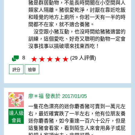
豬是群居動物，不能長時間關在小空間與人
類家人隔離。豬很愛乾淨，討厭在靠近吃飯
和睡覺的地方上廁所。你若一天有一半的時
間都不在家，就不適合養豬。
沒空跟小豬互動，也沒時間給豬豬適當的
訓練，這個愛吃、好奇又聰明的動物一定會
沒事找事以搞破壞來找東西吃！
8
(29 人評價)
評分
檢舉
廖＊福 發表於 2017/01/05
一隻花色漂亮的迷你麝香豬可賣到一萬元左
達人級
右，最近確實跌了一半左右，他有位朋友養
會員
迷你麝香豬，如今重達一百六十公斤，但是
這隻豬會看家，看到陌生人來會用鼻子或屁