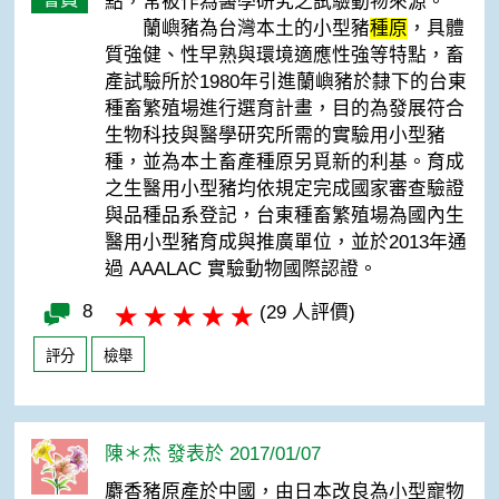
點，常被作為醫學研究之試驗動物來源。
蘭嶼豬為台灣本土的小型豬
種原
，具體
質強健、性早熟與環境適應性強等特點，畜
產試驗所於1980年引進蘭嶼豬於隸下的台東
種畜繁殖場進行選育計畫，目的為發展符合
生物科技與醫學研究所需的實驗用小型豬
種，並為本土畜產種原另覓新的利基。育成
之生醫用小型豬均依規定完成國家審查驗證
與品種品系登記，台東種畜繁殖場為國內生
醫用小型豬育成與推廣單位，並於2013年通
過 AAALAC 實驗動物國際認證。
8
(29 人評價)
評分
檢舉
陳＊杰 發表於 2017/01/07
麝香豬原產於中國，由日本改良為小型寵物