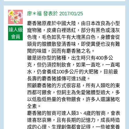
廖＊福 發表於 2017/01/25
麝香豬原產於中國大陸，由日本改良為小型
達人級
寵物豬，皮膚白裡透紅，部分有黑色或淺灰
會員
色塊，毛色如乳牛有大塊黑白色，身體會從
頸背的腺體散發清香味，即使糞便也沒有難
聞的味道，因而有麝香豬之名。
雖是迷你型的豬種，出生時只有400多公
克，但仍須控制飲食，如果一直吃，一直喝
水，仍會養成100多公斤的大肥豬，目前最
長壽的麝香豬據傳可達15歲。
照顧麝香豬的方式很容易，所有人類吃的東
西都可餵食，但飼主為免愛豬體型過大，多
以低脂低熱量的食物餵食，許多人還讓豬吃
全素。
麝香豬的智商可達人類3、4歲的智商，會表
達喜怒哀樂，且有長期的記憶力，成長時造
成的心理、生理創傷都會記得，一些被棄養