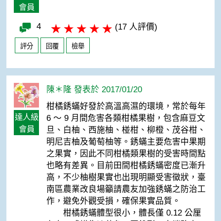
會員
4
(17 人評價)
評分
回覆
檢舉
陳＊隆 發表於 2017/01/20
柑橘銹蟎好發於高溫高濕的環境，常於每年
達人級
6 ～ 9 月間危害各類柑橘果樹，包含麻豆文
會員
旦、白柚、西施柚、椪柑、柳橙、茂谷柑、
明尼吉柚及葡萄柚等。銹蟎主要危害中果期
之果實，因此不同柑橘類果樹的受害時間點
也略有差異。目前田間柑橘銹蟎密度已漸升
高，不少柚樹果實也出現明顯受害徵狀，臺
南區農業改良場籲請農友加強銹蟎之防治工
作，避免外觀受損，確保果實品質。
柑橘銹蟎體型很小，體長僅 0.12 公厘