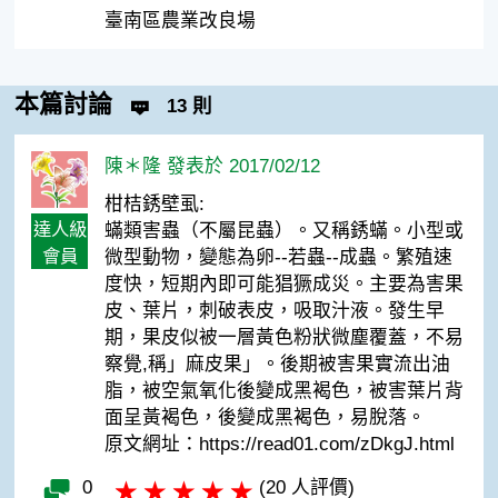
臺南區農業改良場
本篇討論
13 則
陳＊隆 發表於 2017/02/12
柑桔銹壁虱:
達人級
蟎類害蟲（不屬昆蟲）。又稱銹蟎。小型或
會員
微型動物，變態為卵--若蟲--成蟲。繁殖速
度快，短期內即可能猖獗成災。主要為害果
皮、葉片，刺破表皮，吸取汁液。發生早
期，果皮似被一層黃色粉狀微塵覆蓋，不易
察覺,稱」麻皮果」。後期被害果實流出油
脂，被空氣氧化後變成黑褐色，被害葉片背
面呈黃褐色，後變成黑褐色，易脫落。
原文網址：https://read01.com/zDkgJ.html
0
(20 人評價)