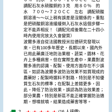
調配石灰水硫酸銅約３克 用８０％ 的
水 ７００～７２０ＣＣ 左右 調配硫酸
銅溶液～～以上稍有誤差是沒關係的。重點
是把硫酸銅溶液緩緩倒入石灰水這個步驟一
定不能弄相反！（調配完成後需在二十四小
時內使用完放太久會變質）
波爾多液自從法國教授米拉德研究發現以
來，已有100多年歷史，長期以來，國內外
已用此藥廣泛地防治果樹、蔬菜，園林、花
卉上多種病害。但在實際生產中，果農對波
爾多液的認識、配製、使用方面存在不少誤
區，如認為波爾多波防治效果不如買現成的
農藥好；配製時選料不對路，特別是不知優
質生石灰的標準；在配製上差錯更多，因
此，降低了防治效果，誤認為防治效果差；
部分果農，特別是新區不能正確掌握防治適
期，想噴就噴，結果造成藥害等等。
2
(16 人評價)