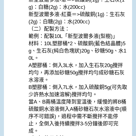
g)：白糖(2g)：水(200cc)
新型波爾多液-紅棗＝>硫酸銅(1g)：生石灰
(2g)：白糖(2g)：水(200cc)
（二）配製方法：
範例：配製10L「新型波爾多液(梨樹)」
材料：10L塑膠桶*2、硫酸銅(藍色結晶體)5
g、生石灰(純白色塊狀)20g、砂糖50g、水1
0L。
A塑膠桶：倒入3L水，加入生石灰20g攪拌
均勻，再添加砂糖50g攪拌均勻成砂糖石灰
水溶液。
B塑膠桶：倒入7L水，加入硫酸銅5g(可先取
少許熱水加速溶解)攪拌均勻。
當A、B兩桶溫度降到室溫後，緩慢的將B桶
硫酸銅水溶液倒入A桶砂糖石灰水溶液中(順
序不可錯誤)，過程中需不斷攪拌不能停
止，全倒入後持續攪拌3-5分鐘後即可完
成。