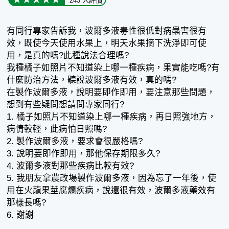
243 人評價
有同行專家告訴我，波爾多液毒性很低對病蟲害很有
效，既使今天使用水果上，明天水果摘下洗淨即可使
用，是真的嗎?此種說法合理嗎?
我種橘子如照片不知道染上哪一種疾病，果實能吃嗎?有
什麼防治方法，聽說波爾多液有效，真的嗎?
在製作波爾多液，說明要即作即用，要注意那些問題，
想到有些疑問想請問專家同行?
1. 橘子如照片不知道染上哪一種疾病，再日照強地方，
病情較輕，此病怕日照嗎?
2. 製作波爾多液，要求會很嚴格嗎?
3. 說明要即作即用，那他保存期限多久?
4. 波爾多液對那些疾病比較有效?
5. 我朋友拿農改場製作波爾多液，因為忘了一年後，使
用在火龍果莖腐爛疾病，說還很有效，波爾多液藥效有
那樣長嗎?
6. 謝謝