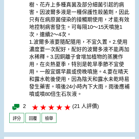
樹、花卉上多種真菌及部分細菌引起的病
害。因波爾多液是一種保護性殺菌劑，因此
只有在病原菌侵染的接觸期使用，才能有效
地控制病害發生。可每隔10～15天噴施1
次，連續2～4次。
1.波爾多液要隨配隨用，不宜久置。2.使用
濃度要一次配好，配好的波爾多液不能再加
水稀釋。3.因銅離子會增加植物的蒸騰作
用，在炎熱夏季，特別是乾旱季節不宜使
用。一般宜選早晨或傍晚噴施。4.要在晴天
和露水乾後使用，因為陰天和露水未乾時易
發生藥害。噴後24小時內下大雨，雨後應補
噴或噴80倍生石灰液。
2
(21 人評價)
評分
回覆
檢舉