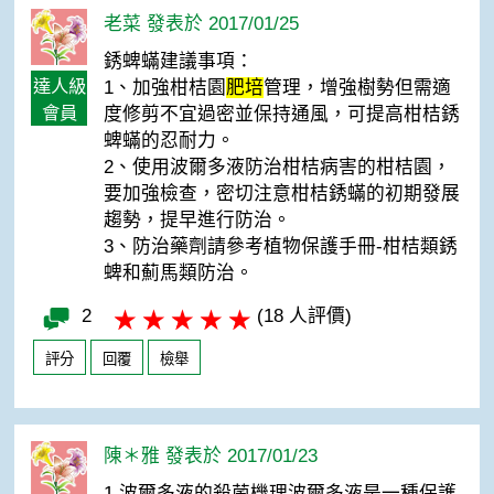
老菜 發表於 2017/01/25
銹蜱蟎建議事項：
達人級
1、加強柑桔園
肥培
管理，增強樹勢但需適
會員
度修剪不宜過密並保持通風，可提高柑桔銹
蜱蟎的忍耐力。
2、使用波爾多液防治柑桔病害的柑桔園，
要加強檢查，密切注意柑桔銹蟎的初期發展
趨勢，提早進行防治。
3、防治藥劑請參考植物保護手冊-柑桔類銹
蜱和薊馬類防治。
2
(18 人評價)
評分
回覆
檢舉
陳＊雅 發表於 2017/01/23
1.波爾多液的殺菌機理波爾多液是一種保護