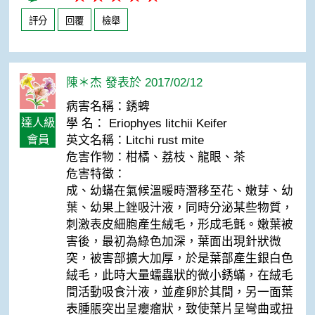
評分
回覆
檢舉
陳＊杰 發表於 2017/02/12
病害名稱：銹蜱
達人級
學 名： Eriophyes litchii Keifer
會員
英文名稱：Litchi rust mite
危害作物：柑橘、荔枝、龍眼、茶
危害特徵：
成、幼蟎在氣候溫暖時潛移至花、嫩芽、幼
葉、幼果上銼吸汁液，同時分泌某些物質，
刺激表皮細胞產生絨毛，形成毛氈。嫩葉被
害後，最初為綠色加深，葉面出現針狀微
突，被害部擴大加厚，於是葉部產生銀白色
絨毛，此時大量蠕蟲狀的微小銹蟎，在絨毛
間活動吸食汁液，並產卵於其間，另一面葉
表腫脹突出呈癭瘤狀，致使葉片呈彎曲或扭