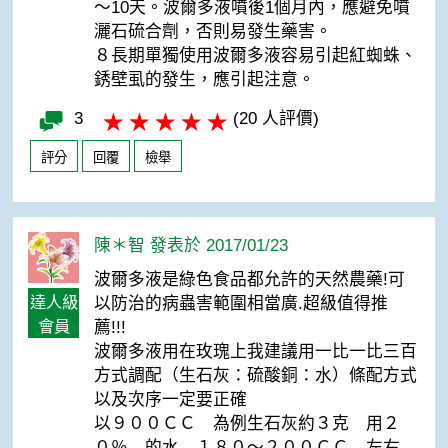
～10天。波爾多液噴後1個月內，應避免噴
灑石硫合劑，否則易發生藥害。
８長期單獨使用波爾多液容易引起紅蜘蛛、
銹壁虱的發生，應引起注意。
3
(20 人評價)
評分
回覆
檢舉
陳＊智 發表於 2017/01/23
波爾多液是綠色食品都允許的天然農藥!可
達人級
以防治的病蟲害範圍相當廣.超級值得推
會員
薦!!!
波爾多液用在玫瑰上我建議用一比一比三百
方式調配（生石灰：硫酸銅：水）條配方式
以及次序一定要正確
以９００ＣＣ 為例生石灰約３克 用２
０％ 的水 １８０～２００ＣＣ 左右