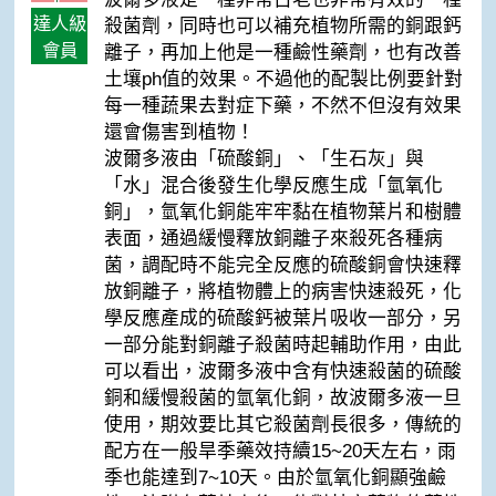
達人級
殺菌劑，同時也可以補充植物所需的銅跟鈣
會員
離子，再加上他是一種鹼性藥劑，也有改善
土壤ph值的效果。不過他的配製比例要針對
每一種蔬果去對症下藥，不然不但沒有效果
還會傷害到植物！
波爾多液由「硫酸銅」、「生石灰」與
「水」混合後發生化學反應生成「氫氧化
銅」，氫氧化銅能牢牢黏在植物葉片和樹體
表面，通過緩慢釋放銅離子來殺死各種病
菌，調配時不能完全反應的硫酸銅會快速釋
放銅離子，將植物體上的病害快速殺死，化
學反應產成的硫酸鈣被葉片吸收一部分，另
一部分能對銅離子殺菌時起輔助作用，由此
可以看出，波爾多液中含有快速殺菌的硫酸
銅和緩慢殺菌的氫氧化銅，故波爾多液一旦
使用，期效要比其它殺菌劑長很多，傳統的
配方在一般旱季藥效持續15~20天左右，雨
季也能達到7~10天。由於氫氧化銅顯強鹼