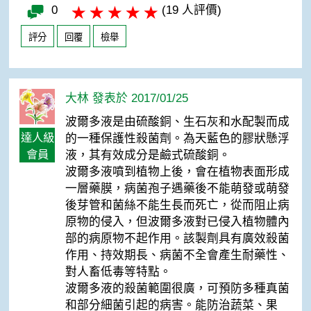
0
(19 人評價)
評分
回覆
檢舉
大林 發表於 2017/01/25
波爾多液是由硫酸銅、生石灰和水配製而成
達人級
的一種保護性殺菌劑。為天藍色的膠狀懸浮
會員
液，其有效成分是鹼式硫酸銅。
波爾多液噴到植物上後，會在植物表面形成
一層藥膜，病菌孢子遇藥後不能萌發或萌發
後芽管和菌絲不能生長而死亡，從而阻止病
原物的侵入，但波爾多液對已侵入植物體內
部的病原物不起作用。該製劑具有廣效殺菌
作用、持效期長、病菌不全會產生耐藥性、
對人畜低毒等特點。
波爾多液的殺菌範圍很廣，可預防多種真菌
和部分細菌引起的病害。能防治蔬菜、果