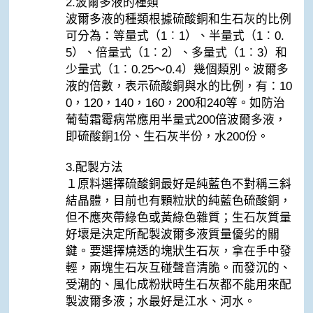
2.波爾多液的種類
波爾多液的種類根據硫酸銅和生石灰的比例
可分為：等量式（1︰1）、半量式（1︰0.
5）、倍量式（1︰2）、多量式（1︰3）和
少量式（1︰0.25～0.4）幾個類別。波爾多
液的倍數，表示硫酸銅與水的比例，有：10
0，120，140，160，200和240等。如防治
葡萄霜霉病常應用半量式200倍波爾多液，
即硫酸銅1份、生石灰半份，水200份。
3.配製方法
１原料選擇硫酸銅最好是純藍色不對稱三斜
結晶體，目前也有顆粒狀的純藍色硫酸銅，
但不應夾帶綠色或黃綠色雜質；生石灰質量
好壞是決定所配製波爾多液質量優劣的關
鍵。要選擇燒透的塊狀生石灰，拿在手中發
輕，兩塊生石灰互碰聲音清脆。而發沉的、
受潮的、風化成粉狀時生石灰都不能用來配
製波爾多液；水最好是江水、河水。