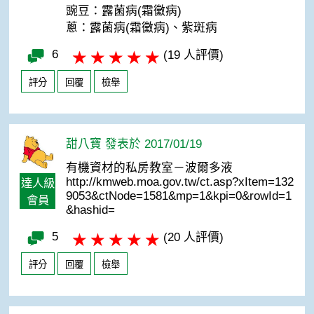
豌豆：露菌病(霜黴病)
蔥：露菌病(霜黴病)、紫斑病
6
(19 人評價)
評分
回覆
檢舉
甜八寶 發表於 2017/01/19
有機資材的私房教室－波爾多液
http://kmweb.moa.gov.tw/ct.asp?xItem=132
達人級
9053&ctNode=1581&mp=1&kpi=0&rowId=1
會員
&hashid=
5
(20 人評價)
評分
回覆
檢舉