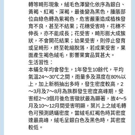
轉等畸形現象，絨毛色澤變化依序為銀白、
黃褐、紅褐、深褐，最後變為黑色，腫脹部
位由綠色轉為紫褐色，危害嚴重造成植株發
育不良，甚至不結果；花穗受害時，花穗不
伸長，亦不能成長；花受害，畸形膨大成簇
狀，不會開花結果；幼果受害，則停止發育
或呈畸形，終至乾縮脫落，若成果受害，果
面產生褐色絨毛，影響果實品質甚大。
生活習性：
本蟎全年均會發生，1年發生10餘代，平均
氣溫24～30℃之間，雨量多及濕度在80%以
上，加上新梢抽出多時，發生密度較高，2
～3月及7～8月為族群發生密度高峰期，受
害經2～3個月後危害徵狀最為顯著，故4～5
月及10～12月間受害明顯，葉片上之絨毛轉
色可預測銹蟎密度，當絨毛紅褐色時其密度
達最高峰，絨毛呈銀白色及黑色時，其密度
較低。