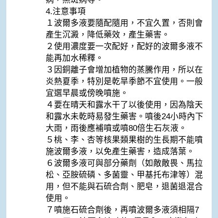
4.注意事項
１波爾多液要隨配隨用，不宜久置，否則會
產生沉澱，降低藥效，產生藥害。
２使用濃度要一次配好，配好的波爾多液不
能再加水稀釋。
３因銅離子會增加植物的蒸騰作用，所以在
炎熱夏季，特別是乾旱季節不宜使用。一般
宜選早晨或傍晚噴施。
４要在晴天和露水干了以後使用，因為陰天
和露水未乾時易發生藥害。噴後24小時內下
大雨，雨後應補噴或噴80倍生石灰液。
５桃、李、杏等核果類果樹的生長期不能噴
施波爾多液，以免產生藥害，造成落葉。
６波爾多液可與部分藥劑（如敵敵畏、馬拉
松、亞胺硫磷、多菌靈、甲基托布津等）混
用，但不能與石硫合劑、肥皂，退菌退混合
使用。
７噴施石硫合劑後，再噴波爾多液須相隔7