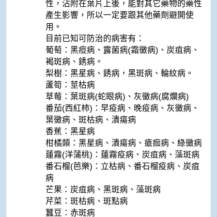
性，沾附在葉片上後，能對其它藥物的藥性
產生影響，所以一定要跟其他藥劑避開使
用。
目前已知可防治的病害有：
葡萄：黑痘病、露菌病(霜黴病)、炭疽病、
褐斑病、銹病。
梨樹：黑星病、銹病，黑斑病、輪紋病。
蘆筍：莖枯病
草莓：葉斑病(蛇眼病)、灰黴病(腐爛病)
番茄(西紅柿)：早疫病、晚疫病、灰黴病、
葉黴病、斑枯病、潰瘍病
香蕉：黑星病
柑橘類：黑星病、潰瘍病、瘡痂病、綠黴病
蓮霧(洋蒲桃)：蓮霧疫病、炭疽病、藻斑病
番石榴(芭樂)：立枯病、番石榴疫病、炭疽
病
芒果：炭疽病、黑斑病、藻斑病
芹菜：斑枯病、斑點病
蠶豆：赤斑病