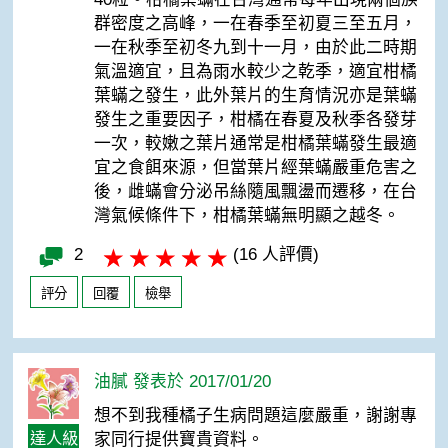
群密度之高峰，一在春季至初夏三至五月，
一在秋季至初冬九到十一月，由於此二時期
氣溫適宜，且為雨水較少之乾季，適宜柑橘
葉蟎之發生，此外葉片的生育情況亦是葉蟎
發生之重要因子，柑橘在春夏及秋季各發芽
一次，較嫩之葉片通常是柑橘葉蟎發生最適
宜之食餌來源，但當葉片經葉蟎嚴重危害之
後，雌蟎會分泌吊絲隨風飄盪而遷移，在台
灣氣候條件下，柑橘葉蟎無明顯之越冬。
2
(16 人評價)
評分
回覆
檢舉
油膩 發表於 2017/01/20
想不到我種橘子生病問題這麼嚴重，謝謝專
達人級
家同行提供寶貴資料。