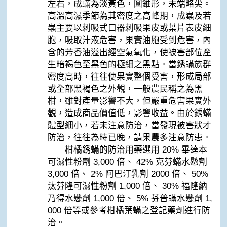
左右，成蟎為淡黃色，圓錐形，末端略尖。
高溫高濕季節為其密度之高峰期，成蟲及若
蟲主要以刺吸式口器刺吸果皮或葉片表皮細
胞，吸取汁液危害，果實油胞受到危害，內
含的芳香油溢出經空氣氧化，使被害部位產
生暗褐色至黑色的極細之黑點。當銹蟎族群
密度高時，往往使果實整個受害，形成局部
或全部黑褐色之外觀，一般農民稱之為黑
柑，雖對產量影響不大，但嚴重危害果實外
觀，造成商品價值低，影響收益。由於銹蟎
體型細小，若未注意防治，當發現被害狀才
防治，往往為時已晚，請果農多注意防患。
柑橘銹蟎的防治用藥選用 20% 畢達本
可濕性粉劑 3,000 倍、 42% 克芬蟎水懸劑
3,000 倍、 2% 阿巴汀乳劑 2000 倍、 50%
汰芬隆可濕性粉劑 1,000 倍、 30% 福隆納
乃得水懸劑 1,000 倍、 5% 芬普蟎水懸劑 1,
000 倍等或參考柑橘葉蟎之登記藥劑進行防
治。