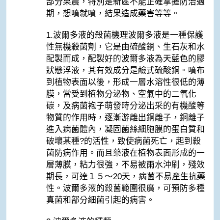
部分果農，特別是新區不能正確掌握防治適
期，想噴就噴，結果造成藥害等等。
1.波爾多液的殺菌機理波爾多液是一種保護
性無機殺菌劑，它是由硫酸銅、生石灰和水
配製而成，配製好的波爾多液為天藍色的膠
狀懸浮液，其有效成分是鹼式硫酸銅。噴布
到植物表面以後，形成一層水溶性很低的薄
膜，當受到植物分泌物、空氣中的二氧化
碳，及病菌袍子萌發時分泌出采的有機酸等
物質的作用時，逐漸游離出銅離子，銅離子
進入病菌體內，凝固菌絲細胞膜的蛋白質和
破壞某種?的活性，致使病菌死亡，起到殺
菌防病作用。而且藥液在植物表面形成的一
層薄膜，粘力很強，不易被雨水沖刷，殘效
期長，可達１５～20天，病菌不易產生抗藥
性。波爾多液的殺菌範圍很廣，可預防多種
真菌和部分細菌引起的病害。