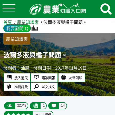
:::
跳到主要內容
波爾多液與橘子問題。 - 農
:::
首頁
農業知識家
波爾多液與橘子問題。
我要發問 Q
農業知識家
波爾多液與橘子問題。
發問者：油膩
發問日期：2017年01月19日
放入追蹤
錯誤回報
友善列印
推薦詞彙
以文找文
22349
1
14