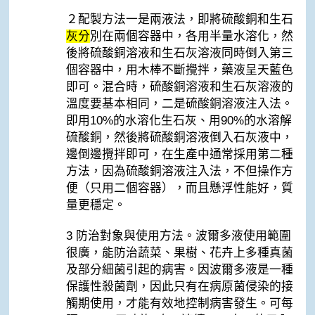
２配製方法一是兩液法，即將硫酸銅和生石
灰分
別在兩個容器中，各用半量水溶化，然
後將硫酸銅溶液和生石灰溶液同時倒入第三
個容器中，用木棒不斷攪拌，藥液呈天藍色
即可。混合時，硫酸銅溶液和生石灰溶液的
溫度要基本相同，二是硫酸銅溶液注入法。
即用10%的水溶化生石灰、用90%的水溶解
硫酸銅，然後將硫酸銅溶液倒入石灰液中，
邊倒邊攪拌即可，在生產中通常採用第二種
方法，因為硫酸銅溶液注入法，不但操作方
便（只用二個容器），而且懸浮性能好，質
量更穩定。
3 防治對象與使用方法。波爾多液使用範圍
很廣，能防治蔬菜、果樹、花卉上多種真菌
及部分細菌引起的病害。因波爾多液是一種
保護性殺菌劑，因此只有在病原菌侵染的接
觸期使用，才能有效地控制病害發生。可每