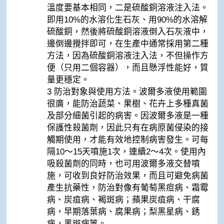
溫度要基本相同，二是硫酸銅溶液注入法。
即用10%的水溶化生石灰、用90%的水溶解
硫酸銅，然後將硫酸銅溶液倒入石灰液中，
邊倒邊攪拌即可，在生產中通常採用第二種
方法，因為硫酸銅溶液注入法，不但操作方
便（只用二個容器），而且懸浮性能好，質
量更穩定。
3 防治對象與使用方法。波爾多液使用範圍
很廣，能防治蔬菜、果樹、花卉上多種真菌
及部分細菌引起的病害。因波爾多液是一種
保護性殺菌劑，因此只有在病原菌侵染的接
觸期使用，才能有效地控制病害發生。可每
隔10～15天噴施1次，連續2～4次。使用內
吸殺菌劑的同時，也可用波爾多液交替噴
施，可收到良好防治效果，而且可避免病菌
產生抗藥性，防治對像有葡萄黑痘病、霜霉
病、炭疽病、褐斑病；蘋果炭疽病、干腐
病，早期落葉病、腐果病；梨黑星病、銹
病，黑斑病等。