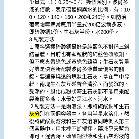
少量式（1︰0.25～0.4）幾個類別。波爾多
液的倍數，表示硫酸銅與水的比例，有：10
0，120，140，160，200和240等。如防治
葡萄霜霉病常應用半量式200倍波爾多液，
即硫酸銅1份、生石灰半份，水200份。
3.配製方法
１原料選擇硫酸銅最好是純藍色不對稱三斜
結晶體，目前也有顆粒狀的純藍色硫酸銅，
但不應夾帶綠色或黃綠色雜質；生石灰質量
好壞是決定所配製波爾多液質量優劣的關
鍵。要選擇燒透的塊狀生石灰，拿在手中發
輕，兩塊生石灰互碰聲音清脆。而發沉的、
受潮的、風化成粉狀時生石灰都不能用來配
製波爾多液；水最好是江水、河水。
２配製方法一是兩液法，即將硫酸銅和生石
灰分
別在兩個容器中，各用半量水溶化，然
後將硫酸銅溶液和生石灰溶液同時倒入第三
個容器中，用木棒不斷攪拌，藥液呈天藍色
即可。混合時，硫酸銅溶液和生石灰溶液的