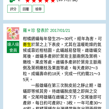
評分
回覆
檢舉
羅＊珍 發表於 2017/01/21
柑橘銹蟎每年發生25～30代，經年為害，可
達人級
寄生
於葉之上下表皮，尤其在溫暖乾燥的氣
會員
候或靠近柑桔園，此蟎越易發現，雌雄蟎交
尾後，雌蟎多產卵於葉背主脈兩側及葉柄、
嫩枝、果皮等處。雌蟎多產卵於葉背主脈兩
側及葉柄嫩枝及果面等處，每天產卵2～3
粒。成蟎壽命約18天，完成一代約需21～3
5天。
一般雄蟎在第三次脫皮前之靜止期，雄
蟎即等候其旁，待雌蟎脫皮隨之即與之交
尾，交尾時雄蟎在雌蟎之下方，交尾後即可
產卵，每日約可產卵2、3枚，一年可產30～
40粒。柑橘葉蟎在台灣通常每年出現兩個族