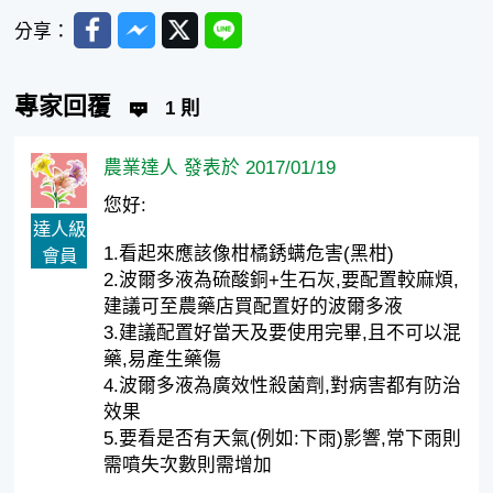
Facebook
Messenger
Twitter
Line
分享：
專家回覆
1 則
農業達人 發表於 2017/01/19
您好:
達人級
1.看起來應該像柑橘銹螨危害(黑柑)
會員
2.波爾多液為硫酸銅+生石灰,要配置較麻煩,
建議可至農藥店買配置好的波爾多液
3.建議配置好當天及要使用完畢,且不可以混
藥,易產生藥傷
4.波爾多液為廣效性殺菌劑,對病害都有防治
效果
5.要看是否有天氣(例如:下雨)影響,常下雨則
需噴失次數則需增加