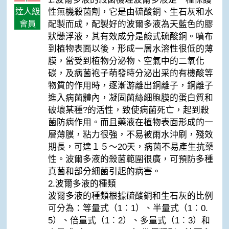
達人級
性無機殺菌劑，它是由硫酸銅、生石灰和水
會員
配製而成，配製好的波爾多液為天藍色的膠
狀懸浮液，其有效成分是鹼式硫酸銅。噴布
到植物表面以後，形成一層水溶性很低的薄
膜，當受到植物分泌物、空氣中的二氧化
碳，及病菌袍子萌發時分泌出采的有機酸等
物質的作用時，逐漸游離出銅離子，銅離子
進入病菌體內，凝固菌絲細胞膜的蛋白質和
破壞某種?的活性，致使病菌死亡，起到殺
菌防病作用。而且藥液在植物表面形成的一
層薄膜，粘力很強，不易被雨水沖刷，殘效
期長，可達１５～20天，病菌不易產生抗藥
性。波爾多液的殺菌範圍很廣，可預防多種
真菌和部分細菌引起的病害。
2.波爾多液的種類
波爾多液的種類根據硫酸銅和生石灰的比例
可分為：等量式（1︰1）、半量式（1︰0.
5）、倍量式（1︰2）、多量式（1︰3）和