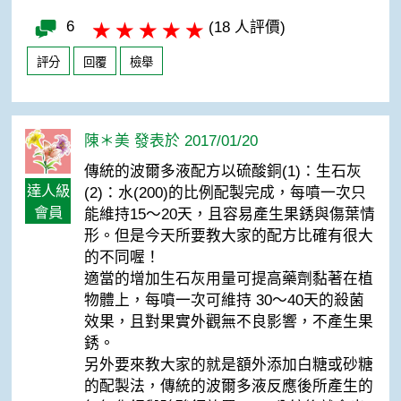
6
(18 人評價)
評分
回覆
檢舉
陳＊美 發表於 2017/01/20
傳統的波爾多液配方以硫酸銅(1)：生石灰
達人級
(2)：水(200)的比例配製完成，每噴一次只
會員
能維持15～20天，且容易產生果銹與傷葉情
形。但是今天所要教大家的配方比確有很大
的不同喔！
適當的增加生石灰用量可提高藥劑黏著在植
物體上，每噴一次可維持 30～40天的殺菌
效果，且對果實外觀無不良影響，不產生果
銹。
另外要來教大家的就是額外添加白糖或砂糖
的配製法，傳統的波爾多液反應後所產生的