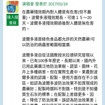
演唱會 發表於 2017/01/19
在農藥殘效期內對人體是有危害(但不嚴
達人級
重)，波爾多液殘效期長，可達１５～20
會員
天。波爾多液殘效期過後對人體是無危害
的。
波爾多液是綠色食品都允許的天然農藥!可
以防治的病蟲害範圍相當廣.
波爾多液自從法國教授米拉德研究發現以
來，已有100多年歷史，長期以來，國內外
已用此藥廣泛地防治果樹、蔬菜，園林、花
卉上多種病害。但在實際生產中，果農對波
爾多液的認識、配製、使用方面存在不少誤
區，如認為波爾多波防治效果不如買現成的
農藥好；配製時選料不對路，特別是不知優
質生石灰的標準；在配製上差錯更多，因
此，降低了防治效果，誤認為防治效果差；