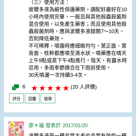
（三）使用方法：
彼爾多液為鹼性保護藥劑，調配好最好在10
小時內使用完畢，一般忌與其他殺蟲殺菌劑
混合使用，以免產生藥害；而且使用其他殺
蟲殺菌劑時，應與波爾多液錯開7～10天，
否則降低藥效。
不可稀釋，噴霧時應細緻均勻，葉正面、葉
背面、枝幹都應噴至滴水狀。噴藥應在晴天
上午9點或是下午4點進行，陰天，有露水時
忌用，多雨季節適合在下雨前使用。
30天噴灑一次持續3-4次。
6
(20 人評價)
評分
回覆
檢舉
廖＊福 發表於 2017/01/20
波爾多液是一種非常古老也非常有效的一種