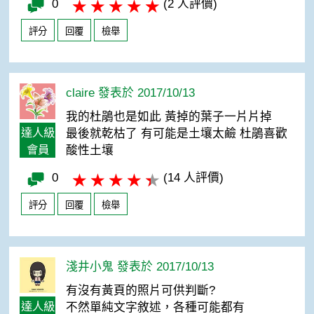
0
(2 人評價)
評分
回覆
檢舉
claire 發表於 2017/10/13
我的杜鵑也是如此 黃掉的葉子一片片掉
達人級
最後就乾枯了 有可能是土壤太鹼 杜鵑喜歡
會員
酸性土壤
0
(14 人評價)
評分
回覆
檢舉
淺井小鬼 發表於 2017/10/13
有沒有黃頁的照片可供判斷?
達人級
不然單純文字敘述，各種可能都有