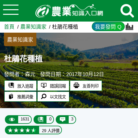
:::
跳到主要內容
杜鵑花種植 - 農業知識入口網
:::
首頁
農業知識家
杜鵑花種植
我要發問 Q
農業知識家
杜鵑花種植
發問者：森元
發問日期：2017年10月12日
放入追蹤
錯誤回報
友善列印
推薦詞彙
以文找文
1631
0
3
29 人評價