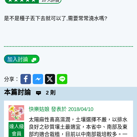
10 人評價
是不是種子丟下去就可以了,需要常常澆水嗎?
加入討論
Facebook
Messenger
Twitter
Line
分享：
本篇討論
2 則
快樂姑娘 發表於 2018/04/10
太陽麻性喜高濕潤，土壤選擇不嚴，以排水
達人級
良好之砂質壤土最適宜，本省中、南部及東
會員
部均適合栽植，目前以中南部栽培較多。一