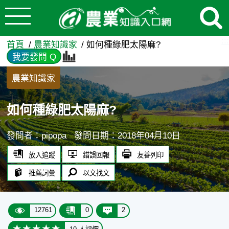
:::
跳到主要內容
如何種綠肥太陽麻? - 農業知
:::
首頁
農業知識家
如何種綠肥太陽麻?
我要發問 Q
農業知識家
如何種綠肥太陽麻?
發問者：pipopa
發問日期：2018年04月10日
放入追蹤
錯誤回報
友善列印
推薦詞彙
以文找文
12761
0
2