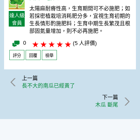
太陽麻耐瘠性高，生育期間可不必施肥；如
達人級
若採密植栽培消耗肥分多，宜視生育初期的
會員
生長情形酌施肥料；生育中期生長繁茂且根
部固氮量增加，則不必再施肥。
0
(5 人評價)
評分
回覆
檢舉
上一篇
長不大的南瓜已經黃了
下一篇
木瓜 斷尾