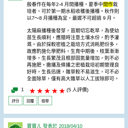
般春作在每年2-4 月間播種，夏季中
間作
栽
培者，可於第一期水稻收穫後播種。秋作則
以7～8 月播種為宜，最遲不可超過 9 月。
太陽麻播種後發芽，苗期切忘乾旱，為使幼
苗生長順利，應隨時注意土壤水份，酌予灌
溉。由於採較密植之栽培方式消耗肥份多，
故應酌施化學肥料，生育中期後，枝葉漸漸
增多，生長繁茂且根部固氮量增加，則不必
再施肥。撒播及條播之密植栽培初期管理良
好時，生長迅速，雜草較不易滋生，可不必
全面除草，僅有高大雜草以人工拔除即可。
1
(5 人評價)
評分
回覆
檢舉
寶寶ㄦ 發表於 2018/04/10