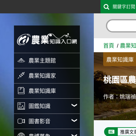
:::
關鍵字訂閱
跳到主要內容
桃園區農情月刊---第311期--
首頁
農業
農業知識庫
農業主題館
農業知識家
桃園區農情
農業知識庫
作者：姚瑞
圖鑑知識
圖書影音
推廣文