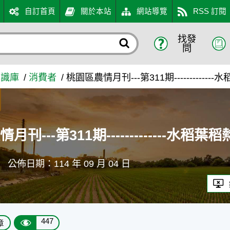
自訂首頁
關於本站
網站導覽
RSS 訂閱
找發
-----------水稻葉稻熱病預
問
知識庫
消費者
桃園區農情月刊---第311期----------
月刊---第311期-------------水
禎
公佈日期：114 年 09 月 04 日
447
章