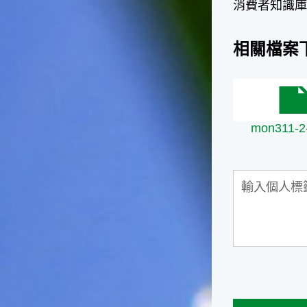
台灣屬於亞熱帶氣候，所以此
消費者知識庫
時的實際氣候和節氣名稱會不
太一致，天氣依然十分炎熱，
相關檔案
大概要再經過兩個月後，才能
感受到明顯的季節改變。◎節
氣小農夫我國以農立國，在大
暑過後，秋天的開始是以「立
mon311-2-2
秋」節氣為準。農夫們一定要
趕在立秋前後完成插秧工作，
mon311-2-
否則再晚的話，就會影響稻作
的生長。因為二期稻作最怕的
是遇上低溫期，稻子會長不
好，所以選對時機插秧播種是
很重要的。◎節氣小漁夫在這
個時節，台灣周圍海域的水溫
仍然偏高，所以此時的漁獲還
是多屬於暖水魚，例如東部的
海域可以捕獲到鮮美的立翅旗
魚，在高雄外海有小串、烏
賊，澎湖附近則有鰆、蝦可以
捕獲。◎節氣小園丁這個節氣
是龍眼的盛產期，「龍眼」是