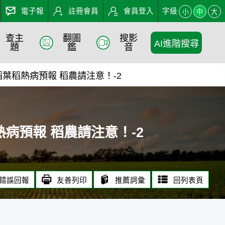
電子報
註冊會員
會員登入
字級
小
中
大
查主
翻圖
搜影
AI進階搜尋
報 稻農請注意！-2 - 農業知識
題
鑑
音
:::
---水稻葉稻熱病預報 稻農請注意！-2
稻葉稻熱病預報 稻農請注意！-2
錯誤回報
友善列印
推薦詞彙
回列表頁