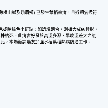
橫山鄉及峨眉鄉) 已發生葉稻熱病，且近期氣候符
色或暗綠色小斑點；如環境適合，則擴大成紡錘形，
全株枯死。此病害好發於高溫多濕、早晚溫差大之氣
因此，本場籲請農友加強水稻葉稻熱病防治工作。