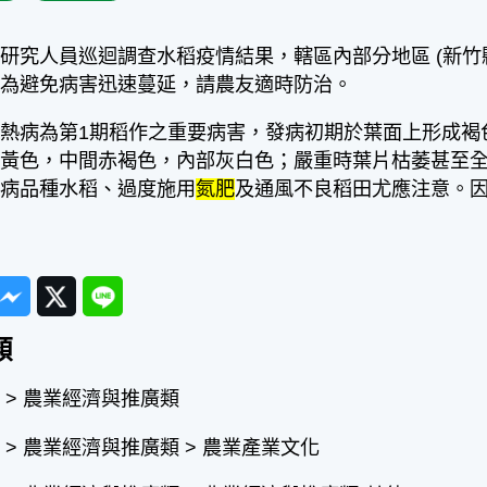
人員巡迴調查水稻疫情結果，轄區內部分地區 (新竹縣
，為避免病害迅速蔓延，請農友適時防治。
病為第1期稻作之重要病害，發病初期於葉面上形成褐
呈黃色，中間赤褐色，內部灰白色；嚴重時葉片枯萎甚至
抗病品種水稻、過度施用
氮肥
及通風不良稻田尤應注意。
ook
Messenger
Twitter
Line
類
 > 農業經濟與推廣類
 > 農業經濟與推廣類 > 農業產業文化