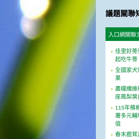
俗諺的意思是：立秋這一天如
果打雷，對二期水稻的收成會
議題關聯
有不好的影響。所以對農夫而
言，立秋日是十分忌諱打雷的
喔！2.「六月秋，快溜溜；七
入口網關聯
月秋，秋後油」這句俗諺的意
思是：根據老一輩人的說法，
如果立秋這一天是在農曆六
佳里好蒡
月，則漁民的作業期會比較早
起吃牛蒡
結束；如果「立秋日」在七
月，則天氣會持續穩定，今年
全國家犬
的捕魚季節就會比較長，而漁
果
民們的收入也會相對提高呢！
農糧纖維
座鳳梨葉
115年
署多元輔
值
春末鹿茸