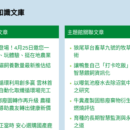
知識文庫
文章
主題館關聯文章
登場！4月25日邀您一
狼尾草台畜草九號的牧
、玩體驗、挺在地農業
術
貓飼養數量最新推估結
讓鴨隻自己「打卡吃飯」：
智慧餵飼資訊化
循環利用創多贏 雲林首
以曝氣池廢水去除沼氣
自動化取纖循環場完工
之研究
檳榔廢園轉作再升級 農糧
牛糞產製固態廢棄物衍
導助農友轉出健康新價
燃燒評估
育種的長期智慧監測與
正當時 安心選購國產鹿
之道