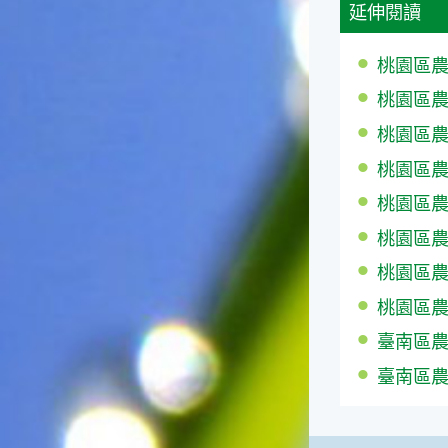
延伸閱讀
一般家庭在喜慶時常選用的水
果。在民間，人們相信吃了龍
眼肉，子孫會做大官，而且龍
桃園區農情
眼又稱為「福圓」，所以有句
桃園區農情月
俗諺是這麼說的：「食福圓生
子生孫中狀元」，可見龍眼在
桃園區農情月
民間流傳的說法中是種有「福
氣」的水果喔！◎節氣生活在
桃園區農情
這個節氣裡，最重要的節日就
桃園區農情
是八月八日的父親節了。或許
因為父親節不一定逢到星期日
桃園區農情
的關係，父親節在感覺上似乎
沒有母親節來得熱絡。不過，
桃園區農情
父親為家庭付出的辛苦與努力
桃園區農情
可不亞於母親喔！小朋友應該
趁著一年一度的父親節，對爸
臺南區農
爸表達出心中的敬重與關愛，
臺南區農
相信平日辛勞的爸爸知道你的
心意後，一定會非常高興的。
◎節氣俗諺1.「雷打秋，年冬
高地半收，低地水漂流」這句