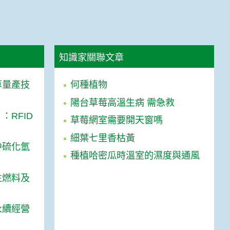
知識家關聯文章
草量產技
何種植物
陽台草莓高溫生病 需急救
RFID
草莓網室需要開天窗嗎
細葉七里香枯黃
中硫化氫
種植哈密瓜時溫室的濕度與通風
生燃料及
永續經營