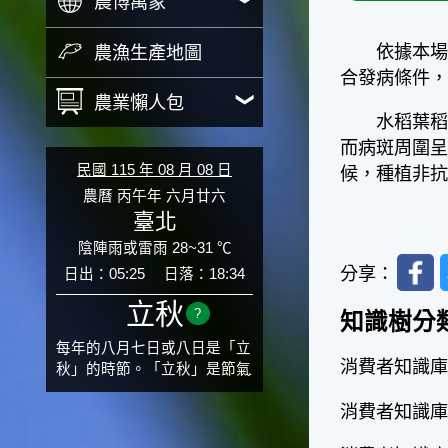
農博萬象
依據本場研究
農漁生產地圖
合發病條件
農業懶人包
水稻葉稻熱
而病斑周圍
民國 115 年 08 月 08 日
候，種植非
農曆 丙午年 六月廿六
臺北
陰陣雨或雷雨 28~31 ℃
Faceb
分享：
日出：05:25
日落：18:34
立秋
?
知識樹分
每年的八月七日或八日是「立
消費者知識庫
秋」的時節。「立秋」是節氣
邁入秋涼的先聲，表示酷熱難
消費者知識庫
熬的夏天即將過去，涼爽舒適
的秋天就要來了。不過，由於