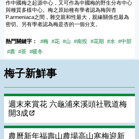
作中國梅之起源中心，又可作為中國梅的野生分布中心
與種質多樣中心。梅之原始種有學者認為梅與杏
P.armeniaca之間，雜交親和性最大，親緣關係也最為
密切。另有學者認為梅是杏的一個分支。
熱門關鍵字：
#梅
#花
#山
#南投
#花期
#水
#中部
#農
#茶
#暖冬
梅子新鮮事
週末來賞花 六龜浦來溪頭社戰道梅
開3成
農曆新年福壽山農場高山寒梅迎新