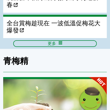
春
全台賞梅趁現在 一波低溫促梅花大
爆發
更多
青梅精
青梅精的保健功效