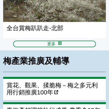
全台賞梅趴趴走-北部
更多
梅產業推廣及輔導
賞花、觀果、揉脆梅－梅之多元利
用行銷推廣100年