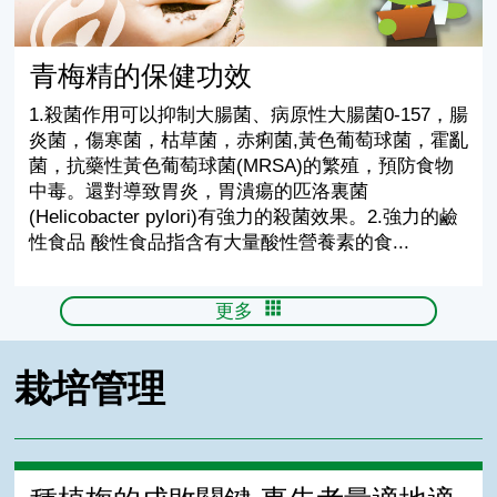
青梅精的保健功效
1.殺菌作用可以抑制大腸菌、病原性大腸菌0-157，腸
炎菌，傷寒菌，枯草菌，赤痢菌,黃色葡萄球菌，霍亂
菌，抗藥性黃色葡萄球菌(MRSA)的繁殖，預防食物
中毒。還對導致胃炎，胃潰瘍的匹洛裏菌
(Helicobacter pylori)有強力的殺菌效果。2.強力的鹼
性食品 酸性食品指含有大量酸性營養素的食...
更多
栽培管理