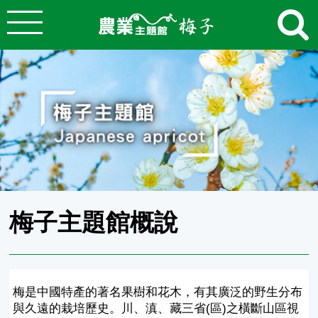
:::
跳到主要內容
農業知識入口網
:::
梅子主題館概說
梅是中國特產的著名果樹和花木，有其廣泛的野生分布
與久遠的栽培歷史。川、滇、藏三省(區)之橫斷山區視