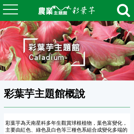
:::
跳到主要內容
農業知識入口網
:::
彩葉芋主題館概說
彩葉芋為天南星科多年生觀賞球根植物，葉色富變化，
主要由紅色、綠色及白色等三種色系組合成變化多端的