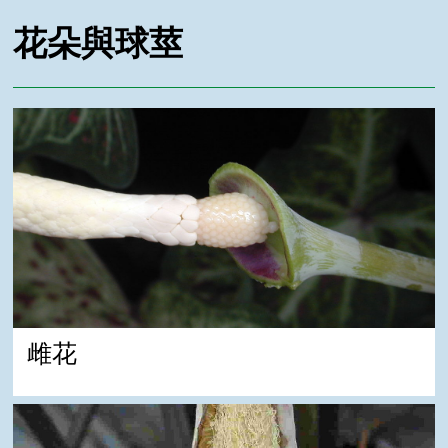
花朵與球莖
雌花
雌花
雄花