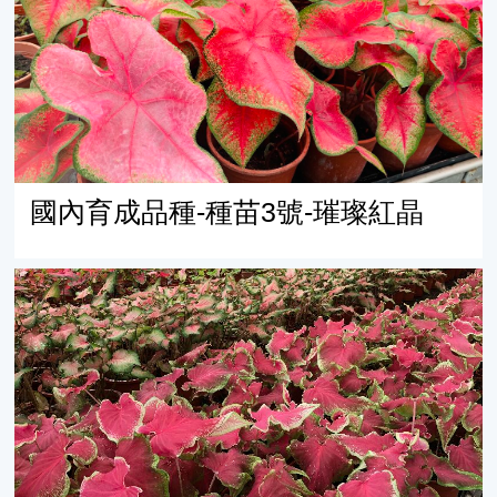
國內育成品種-種苗3號-璀璨紅晶
國內育成品種-種苗2號-紅心翡翠