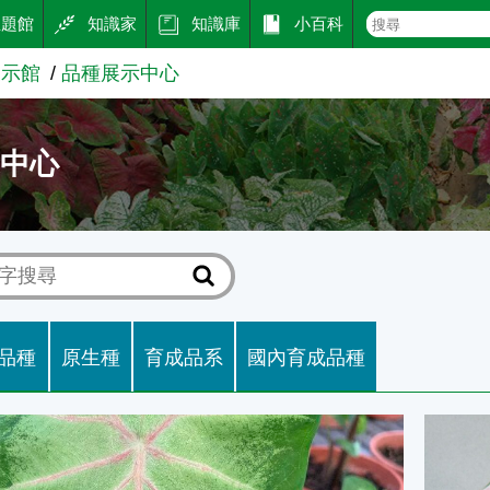
主題館
知識家
知識庫
小百科
展示館
品種展示中心
示中心
品種
原生種
育成品系
國內育成品種
-種苗5號-晨霧微光
國內育