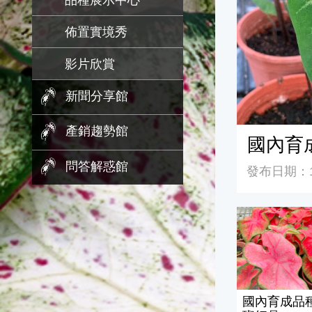
品種展示中心
佈置實境秀
影片欣賞
新聞分享館
產銷趨勢館
國內育
問答解惑館
發布日期：11
國內育成品種
國內育成品種