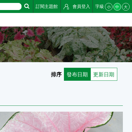
訂閱主題館
會員登入
字級
小
中
大
排序
發布日期
更新日期
成品種-種苗4號-櫻之雪