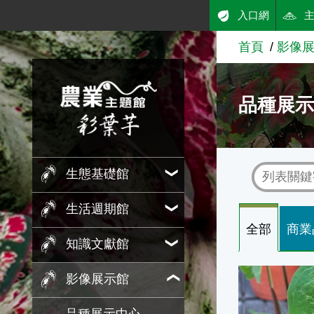
:::
入口網
跳到主要內容
首頁
影像
農業知識入口網
品種展
生態基礎館
生活週期館
全部
商業
知識文獻館
國內育成品種
影像展示館