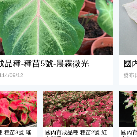
成品種-種苗5號-晨霧微光
國
4/09/12
發布日
-種苗3號-璀璨紅晶
國內育成品種-種苗2號-紅心翡翠
國內育
-種苗3號-璀
國內育成品種-種苗2號-紅
國內育