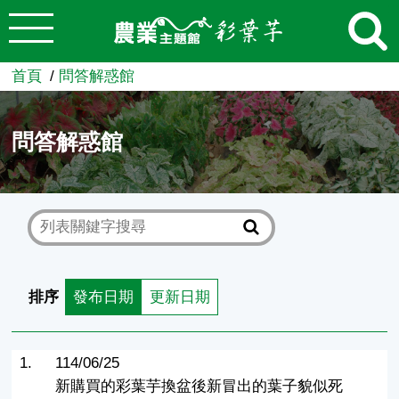
:::
跳到主要內容
農業知識入口網
首頁
問答解惑館
問答解惑館
排序
發布日期
更新日期
1.
114/06/25
新購買的彩葉芋換盆後新冒出的葉子貌似死