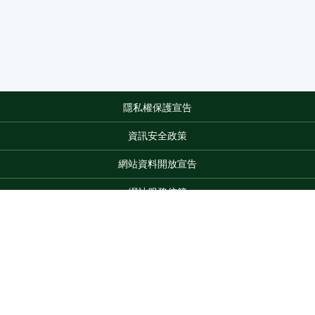
隱私權保護宣告
:::
資訊安全政策
網站資料開放宣告
網站服務信箱
地址：100212 臺北市中正區南海路 37 號
電話：(02)2381-2991
服務時間：AM8:30~PM5:30
Top
版權所有 © 2026 MOA All Rights Reserved.