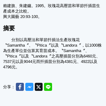
賴建旗、朱建鏞。1995。玫瑰花高壓苗和單節扦插苗生
產成本之比較。
興大園藝 20:93-100。
摘要
分別以高壓法和單節扦插法生產玫瑰花
〝Samantha〞、〝Pitica〞以及〝Landora〞，以1000株
為生產單位並估算其育苗成本。〝Samantha〞、
〝Pitica〞以及〝Landora〞之高壓插苗分別為6460元、
7537元以及9044元而扦插苗分別為4381元、4922以及
4796元。
Facebook
Messenger
Twitter
Line
分享：