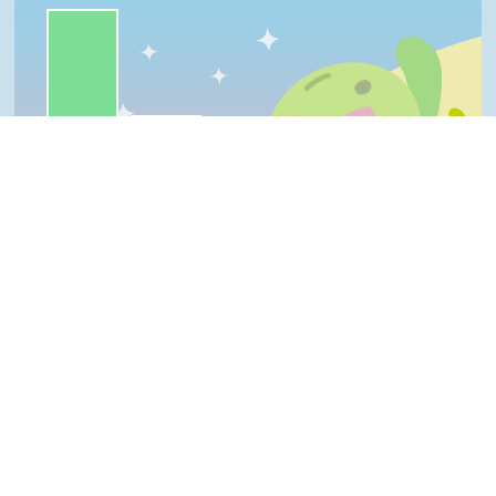
一級棒:70%
我喜歡:20%
很實用:5%
普普啦:5%
夠新奇:0%
一級棒
我喜歡
很實用
夠新奇
普普啦
Top
登入會員即可參加投票
看過這篇文章的人說
6 則留言
回覆
登入會員即可參加留言
小玉(入門級會員)發表於 110/07/13
好