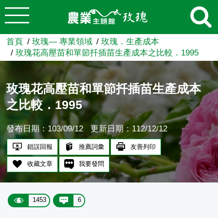
:::
跳到主要內容
農業知識入口網
首頁
玫瑰— 專業領域
玫瑰．生產成本
玫瑰花高壓苗和單節扦插苗生產成本之比較．1995
玫瑰花高壓苗和單節扦插苗生產成本
之比較．1995
發布日期：103/09/12
更新日期：112/12/12
錯誤回報
推薦詞彙
友善列印
收藏文章
我要發問
1453
6