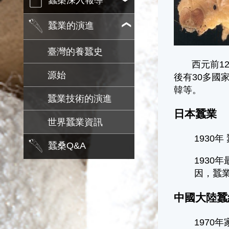
蠶桑深入報導
蠶業的演進
臺灣的養蠶史
西元前12世
源始
後有30多國
韓等。
蠶業技術的演進
日本蠶業
世界蠶業資訊
1930
蠶桑Q&A
1930
因，蠶業
中國大陸蠶
1970