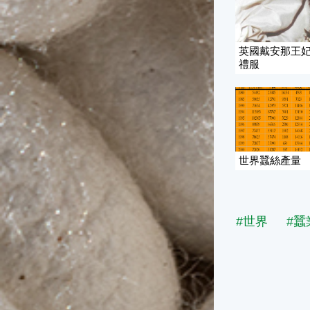
英國戴安那王
禮服
世界蠶絲產量
#世界
#蠶