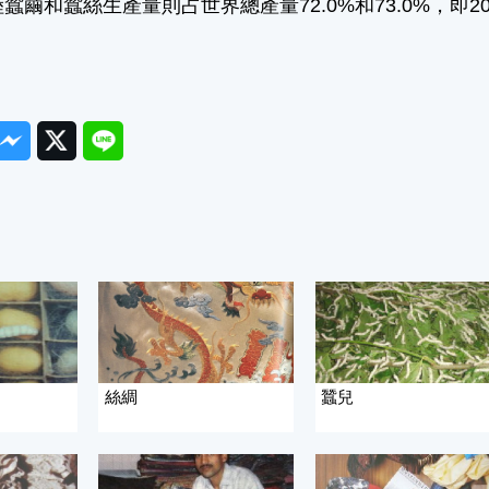
蠶繭和蠶絲生產量則占世界總產量72.0%和73.0%，即20
ook
Messenger
Twitter
Line
絲綢
蠶兒