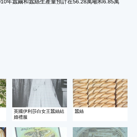
10年蠶繭和蠶絲生產量預計在56.28萬噸和6.85萬
英國伊利莎白女王蠶絲結
蠶絲
婚禮服