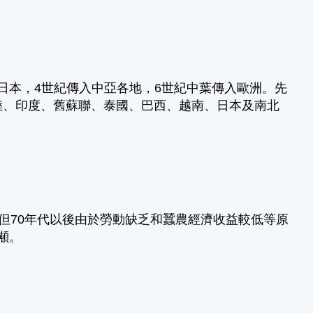
本，4世紀傳入中亞各地，6世紀中葉傳入歐洲。先
陸、印度、舊蘇聯、泰國、巴西、越南、日本及南北
公頃,但70年代以後由於勞動缺乏和蠶農經濟收益較低等原
7噸。