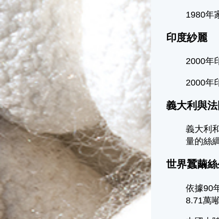
1980
印度紗麗
2000
2000
義大利與法
義大利和
量的絲
世界蠶繭絲
依據90
8.71萬