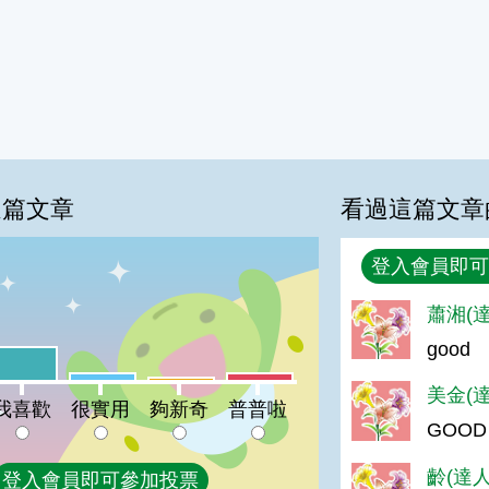
這篇文章
看過這篇文章
回覆
登入會員即可
蕭湘(達
%
good
喜歡:28%
很實用:6%
普普啦:6%
夠新奇:3%
美金(達
我喜歡
很實用
夠新奇
普普啦
GOOD
齡(達人
登入會員即可參加投票