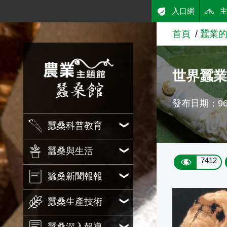
:::
入口網
跳到主要內容
首頁
蠶業
農業知識入口網
世界蠶
發布日期：96/
蠶桑科普教育
蠶桑與生活
7412
蠶桑新聞報報
蠶桑生產技術