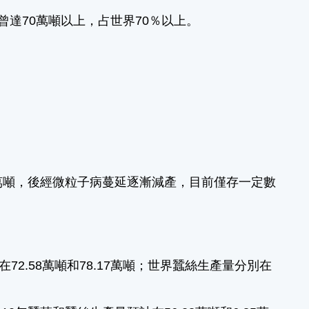
曾達70萬噸以上，占世界70％以上。
.6萬噸，後經微粒子病蔓延逐漸減產，目前僅存一定數
72.58萬噸和78.17萬噸；世界蠶絲生產量分別在