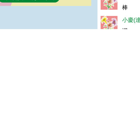
棒
小慶(達
讚
莊英(達
GOOD
陳＊杰(
很好
suza
原來紗
soro
good
鍾＊秀(