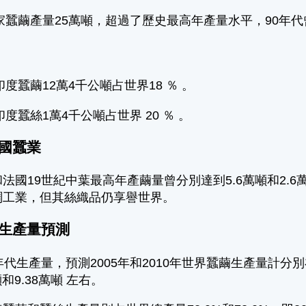
年家蠶繭產量25萬噸，超過了歷史最高年產量水平，90年代
年印度蠶繭12萬4千公噸占世界18 ％ 。
年印度蠶絲1萬4千公噸占世界 20 ％ 。
國蠶業
法國19世紀中葉最高年產繭量曾分別達到5.6萬噸和2
綢工業，但其絲織品仍享譽世界。
生產量預測
年代生產量，預測2005年和2010年世界蠶繭生產量計分別在
噸和9.38萬噸 左右。