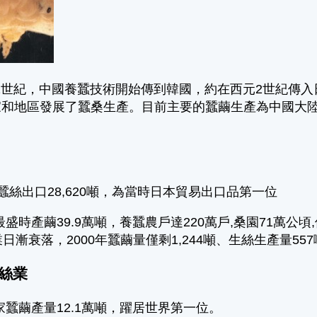
紀，中國養蠶技術開始傳到韓國，約在西元2世紀傳入日
家和地區發展了蠶桑生產。目前主要的蠶繭生產為中國大
年 蠶絲出口28,620噸，為當時日本貿易出口品第一位
年最盛時產繭39.9萬噸，養蠶農戶達220萬戶,桑園71萬
日漸衰落，2000年蠶繭量僅剩1,244噸、生絲生產量55
絲業
年家蠶繭產量12.1萬噸，躍居世界第一位。