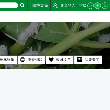
訂閱主題館
會員登入
字級
小
中
大
推薦詞彙
友善列印
收藏文章
我要發問