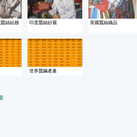
妃蠶絲結婚
印度蠶絲紗麗
英國蠶絲織品
世界蠶繭產量
業