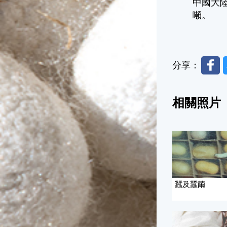
中國大陸
噸。
Faceb
分享：
相關照片
蠶及蠶繭