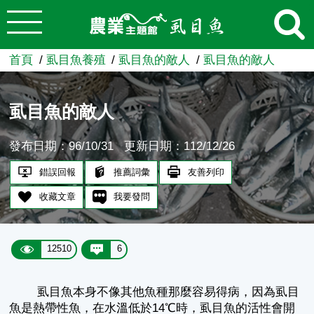
:::
跳到主要內容
農業知識入口網
首頁
虱目魚養殖
虱目魚的敵人
虱目魚的敵人
虱目魚的敵人
發布日期：96/10/31
更新日期：112/12/26
錯誤回報
推薦詞彙
友善列印
收藏文章
我要發問
12510
6
虱目魚本身不像其他魚種那麼容易得病，因為虱目
魚是熱帶性魚，在水溫低於14℃時，虱目魚的活性會開