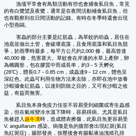
漁塭平常會有鳥類活動有些也會捕食虱目魚，常見
的有白鷺鷥及夜鷺，通常是在夜間活動補食虱目魚，但
也有觀察到在日間活動的記錄。有時在冬季時還會出現
小型燕鷗。
害蟲的部分主要是紅筋蟲，為草蚊的幼蟲，居住在
池底並做出土管，會破壞底藻，且食用底藻和虱目魚競
爭，於雨季時最多，每平方公尺約2,000 條，最高曾達
40,000 條，危害甚大。草蚊會在岸邊的水草上產卵，卵
為橢圓形，包在膠質中而成長串，約3－5 天孵化
(28℃)，體長0.7－0.85 cm，成蟲達9－12 cm，體色呈
深紅色。此蟲可利用生物方法來去除，亦即在池中放養
沙蝦攝食紅筋蟲，以達到防除之目的，又可有沙蝦之收
益，有益而無害。
虱目魚本身免疫力佳並不容易受到細菌或寄生蟲感
染，但在氣候變冷水溫下降時，容易得病。尤其是虱目
魚被趕入
越冬溝
時，造成體表擦傷，此虱目魚更容易受
V. anguillarum 感染。病徵是魚的腹部會出現紅斑(虱目
魚紅斑症)，腸部發炎，按壓後會有腸黏液油洩殖孔排