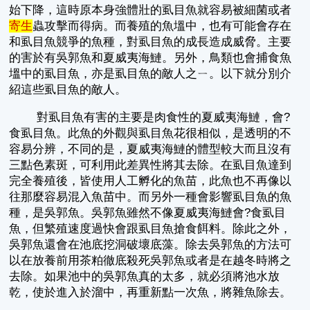
始下降，這時原本身強體壯的虱目魚就容易被細菌或者
寄生
蟲攻擊而得病。而養殖的魚塭中，也有可能會存在
和虱目魚競爭的魚種，對虱目魚的成長造成威脅。主要
的害於有吳郭魚和夏威夷海鰱。另外，鳥類也會捕食魚
塭中的虱目魚，亦是虱目魚的敵人之ㄧ。以下就分別介
紹這些虱目魚的敵人。
對虱目魚有害的主要是肉食性的夏威夷海鰱，會?
食虱目魚。此魚的外觀與虱目魚花很相似，是透明的不
容易分辨，不同的是，夏威夷海鰱的體型較大而且沒有
三點色素斑，可利用此差異性將其去除。在虱目魚達到
完全養殖後，皆使用人工孵化的魚苗，此魚也不再像以
往那麼容易混入魚苗中。而另外一種會影響虱目魚的魚
種，是吳郭魚。吳郭魚雖然不像夏威夷海鰱會?食虱目
魚，但繁殖速度過快會跟虱目魚搶食餌料。除此之外，
吳郭魚還會在池底挖洞破壞底藻。除去吳郭魚的方法可
以在放養前用茶粕徹底殺死吳郭魚或者是在越冬時將之
去除。如果池中的吳郭魚真的太多，就必須將池水放
乾，使於進入於溜中，再重新點一次魚，將雜魚除去。