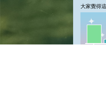
大家覺得
一級棒:71
我
一級棒