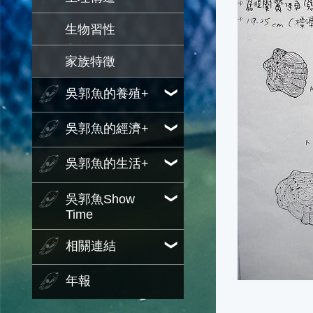
生物習性
家族特徵
吳郭魚的養殖+
吳郭魚的經濟+
吳郭魚的生活+
吳郭魚Show
Time
相關連結
年報