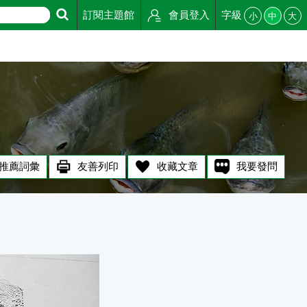
訂閱主題館
會員登入
字級
小
中
大
推薦詞彙
友善列印
收藏文章
我要發問