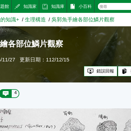
主題館
知識家
知識庫
小百科
的知識+
生理構造
吳郭魚手繪各部位鱗片觀察
手繪各部位鱗片觀察
11/27
更新日期：112/12/15
錯誤回報
4