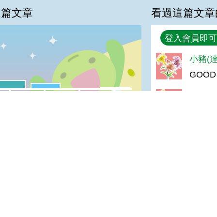
這篇文章
看過這篇文章
回覆
登入會員即可
%
小豬(達
GOOD
喜歡:16%
很實用:10%
普普啦:2%
夠新奇:0%
阿秀(達
我喜歡
很實用
夠新奇
普普啦
GOOD
婧(達人
登入會員即可參加投票
觀察入
陳＊杰(
很好