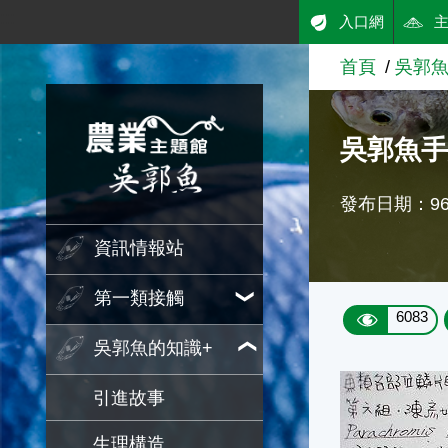
:::
入口網
跳到主要內容
首頁
吳郭魚
農業知識入口網
吳郭魚
發布日期：96/
資訊情報站
第一類接觸
6083
吳郭魚的知識+
引進故事
生理構造