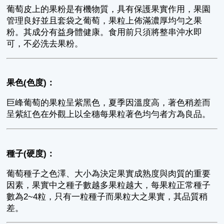
葡萄皮上的果粉是有機物質，具有保護果實作用，果園
管理良好並且套袋之葡萄，果粒上佈滿濃厚均勻之果
粉。其成分有益身體健康。食用前只須將整串沖水即
可，不必洗去果粉。
果色(色度)：
巨峰葡萄的果粒呈紫黑色，夏季因溫度高，著色稍差而
呈紫紅色在外觀上以全穗每果粒著色均勻者方為良品。
種子(硬度)：
葡萄種子之色澤、大小為決定果實成熟度與肉質的重要
因素，果實中之種子數越多果粒越大，每果粒正常種子
數為2~4粒，只有一粒種子而果粒大之果實，其品質稍
差。