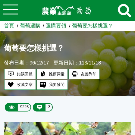
:::
跳到主要內容
農業知識入口網
首頁
葡萄選購
選購要領
葡萄要怎樣挑選？
葡萄要怎樣挑選？
發布日期：96/12/17
更新日期：113/11/18
錯誤回報
推薦詞彙
友善列印
收藏文章
我要發問
9226
3