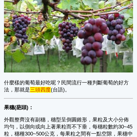
什麼樣的葡萄最好吃呢？民間流行一種判斷葡萄的好方
法，那就是
三頭四度
(台語)。
果穗(葩頭)：
外觀整齊沒有副穗，穗型呈倒圓錐形，果粒及大小分佈
均勻，以側向或向上著果粒而不下垂，每穗粒數約30~45
粒，穗種300~500公克，每果粒之間有一點空隙，果穗中