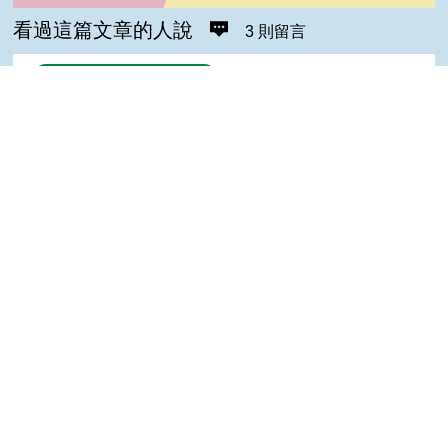
看過這篇文章的人說
3 則留言
回覆
登入會員即可參加留言
小凱(達人級會員)發表於 114/08/13
Top
感謝分享
ling(達人級會員)發表於 113/09/30
好實用
陳＊杰(達人級會員)發表於 105/09/13
很好
隱私權保護宣告
:::
資訊安全政策
網站資料開放宣告