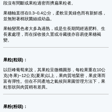
段沒有間斷或果粒過密而擠扁果粒者。
果穗軸直徑在0.3~0.4公分，柔軟呈黃綠色而有新鮮感，
並無附著棉狀菌絲或幼蟲。
果軸變黑色者大多為過熟，或是生長期間經過肥料、生
長素處理，而在採收後久置或冷藏後亦容易使果穗褐
變。
果粒(粒頭)：
以巨峰葡萄來說，其果粒呈微橢圓形，每粒果重在10公
克(冬果)~12公克(夏果)以上，果肉質地緊密，果皮薄而
富有彈性。但在不同產地之氣候與果園管理方法下，果
粒形狀與肉質稍有差異。
果粉(粉頭)：