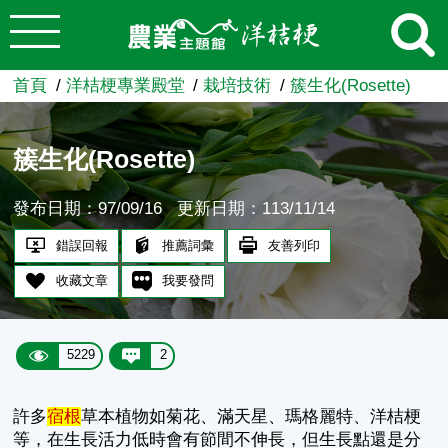
:::
跳到主要內容
農業知識入口網
首頁
洋桔梗專業殿堂
栽培技術
簇生化(Rosette)
簇生化(Rosette)
發布日期：97/09/16
更新日期：113/11/14
錯誤回報
推薦詞彙
友善列印
收藏文章
我要發問
5229
2
許多
宿根
草本植物如菊花、滿天星、瑪格麗特、洋桔梗
等，在生長活力低時會有節間不伸長，但生長點還是分