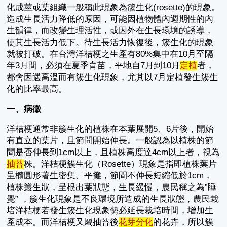
化成莖或葉組織一般稱此現象為簇生化(rosette)的現象。
造成生長活力降低的原因，可能因植物體內週期性的內
生韻律，而改變生理活性，或因外在生長環境的誘導，
使其生長活力低下。待生長活力恢復後，簇生化的現象
就被打破。在台灣洋桔梗之生產有80%集中在10月至隔
年3月間，必須在夏季育苗，平地自7月到10月
定植
者，
都會因遇高溫而有簇生化現象，尤其以7月定植發生簇生
化的比率最高。
一、病徵
洋桔梗通常非簇生化的植株在本葉展開5、6片後，開始
有直立的葉片，且節問開始伸長。一般認為以植株的節
間是否伸長到1cm以上，且植株高度達4cm以上者，視為
抽苔
株。洋桔梗簇生化（Rosette）現象是指即植株葉片
呈橢圓形著生密集、平攤，節間不伸長短縮低於1cm，
植株叢生狀，呈根出葉狀態，生長緩慢，農民稱之為”睡
覺” ，簇生化現象是不良環境所造成的生長狀態，農民栽
培洋桔梗若發生簇生化現象勢必延長栽培時間，增加生
產成本。而洋桔梗又屬抽苔後
花芽分化
的花卉，所以簇