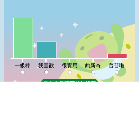
一級棒:67%
我喜歡:27%
普普啦:7%
很實用:0%
夠新奇:0%
一級棒
我喜歡
很實用
夠新奇
普普啦
登入會員即可參加投票
看過這篇文章的人說
2 則留言
Top
回覆
登入會員即可參加留言
阿K(達人級會員)發表於 108/05/24