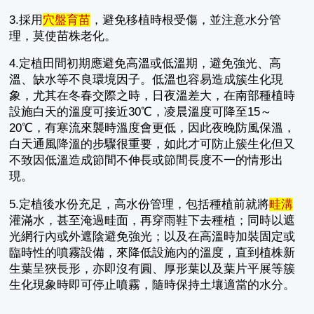
3.採用
穴盤育苗
，避免移植時根受傷，並注意水分管
理，莫使苗株老化。
4.定植田間初期應避免高溫或低溫期，避免強光、高
溫、缺水等不良環境因子。低溫也容易造成簇生化現
象，尤其在冬春交際之時，日夜溫差大，在南部種植時
設施白天的溫度可接近30℃，凌晨溫度可降至15～
20℃，有寒流來襲時溫度會更低，因此夜晚防風保溫，
白天通風降溫的步驟很重要，如此才可防止簇生化但又
不致因低溫造成節間不伸長或節間長度不一的情形出
現。
5.定植後水份充足，高水份管理，包括種植前就將
畦溝
灌滿水，甚至淹過畦面，再穿雨鞋下去種植；同時以遮
光網行內或外遮陰避免強光；以及在高溫時加裝固定或
臨時性的噴霧設備，來降低設施內的溫度，直到植株新
生葉呈狹長形，亦即沒有圓、厚形葉以及葉片平展等簇
生化現象時即可停止噴霧，隨時保持土壤適當的水分。