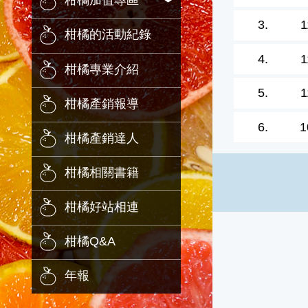
柑橘加值專區
3.
1
柑橘的活動紀錄
4.
1
柑橘專業介紹
5.
1
柑橘產銷報導
6.
1
柑橘產銷達人
柑橘相關書籍
柑橘好站相連
柑橘Q&A
年報