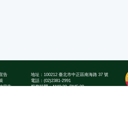
宣告
地址：100212 臺北市中正區南海路 37 號
策
電話：(02)2381-2991
放宣告
服務時間：AM8:30~PM5:30
箱
版權所有 © 2026 MOA All Rights Reserved.
農業部
臺南區農業改良場