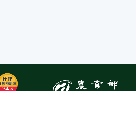
:::
Top