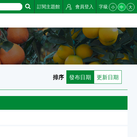
訂閱主題館
會員登入
字級
小
中
大
排序
發布日期
更新日期