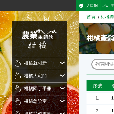
:::
入口網
跳到主要內容
首頁
柑橘
農業知識入口網
柑橘產
柑橘就柑新
柑橘大宅門
序號
柑橘園丁手冊
1.
1
柑橘急診室
2.
1