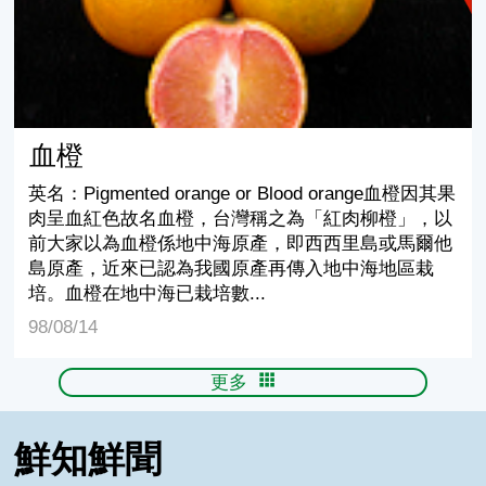
血橙
英名：Pigmented orange or Blood orange血橙因其果
肉呈血紅色故名血橙，台灣稱之為「紅肉柳橙」，以
前大家以為血橙係地中海原產，即西西里島或馬爾他
島原產，近來已認為我國原產再傳入地中海地區栽
培。血橙在地中海已栽培數...
98/08/14
更多
鮮知鮮聞