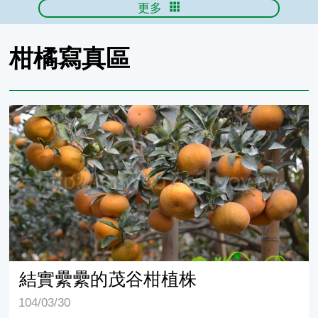
更多
柑橘寫真區
結實纍纍的茂谷柑植株
結實纍纍的茂谷柑植株
104/03/30