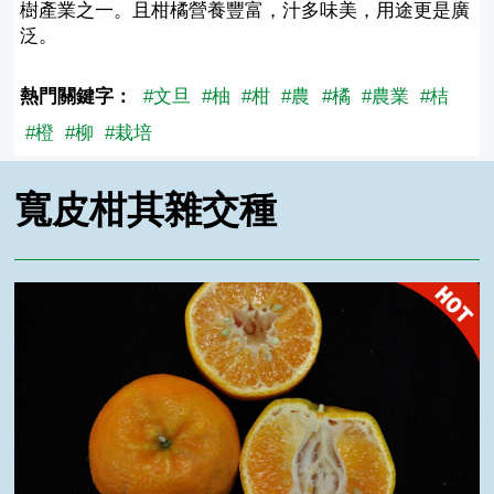
樹產業之一。且柑橘營養豐富，汁多味美，用途更是廣
泛。
熱門關鍵字：
#文旦
#柚
#柑
#農
#橘
#農業
#桔
#橙
#柳
#栽培
寬皮柑其雜交種
椪柑