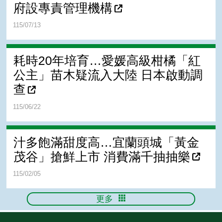
府設專責管理機構
115/07/13
耗時20年培育…愛媛高級柑橘「紅
公主」苗木疑流入大陸 日本啟動調
查
115/06/22
汁多飽滿甜度高…宜蘭頭城「黃金
茂谷」搶鮮上市 消費滿千抽抽樂
115/02/05
更多