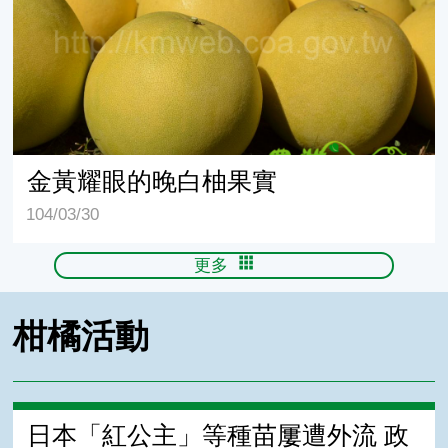
金黃耀眼的晚白柚果實
104/03/30
更多
柑橘活動
日本「紅公主」等種苗屢遭外流 政