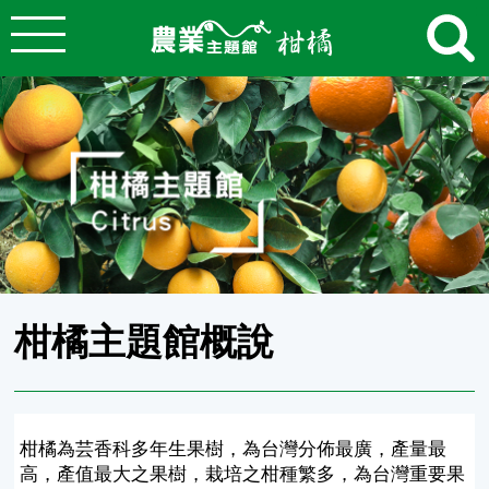
:::
跳到主要內容
農業知識入口網
:::
柑橘主題館概說
柑橘為芸香科多年生果樹，為台灣分佈最廣，產量最
高，產值最大之果樹，栽培之柑種繁多，為台灣重要果