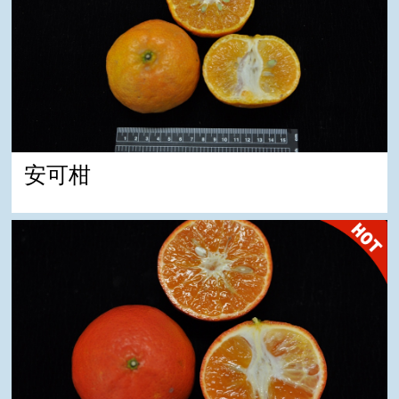
安可柑
佛利蒙柑