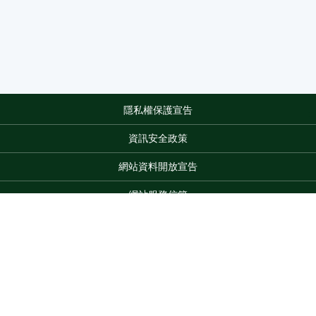
隱私權保護宣告
:::
資訊安全政策
網站資料開放宣告
網站服務信箱
地址：100212 臺北市中正區南海路 37 號
電話：(02)2381-2991
服務時間：AM8:30~PM5:30
Top
版權所有 © 2026 MOA All Rights Reserved.