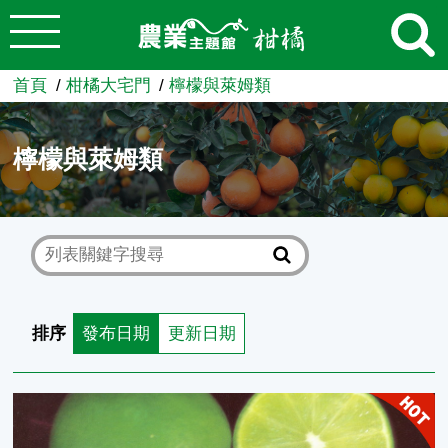
:::
跳到主要內容
農業知識入口網
首頁
柑橘大宅門
檸檬與萊姆類
檸檬與萊姆類
排序
發布日期
更新日期
萊姆