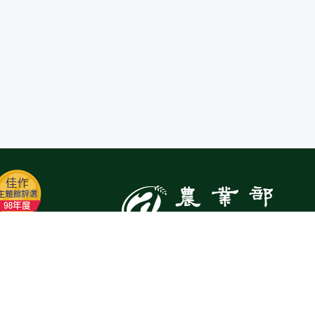
:::
Top