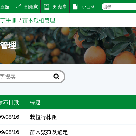
主題館
知識家
知識庫
小百科
園丁手冊
苗木選植管理
植管理
發布日期
標題
99/08/16
栽植行株距
99/08/16
苗木繁殖及選定