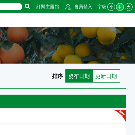
訂閱主題館
會員登入
字級
小
中
大
排序
發布日期
更新日期