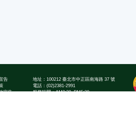
宣告
地址：100212 臺北市中正區南海路 37 號
策
電話：(02)2381-2991
放宣告
服務時間：AM8:30~PM5:30
箱
版權所有 © 2026 MOA All Rights Reserved.
農業部
臺南區農業改良場