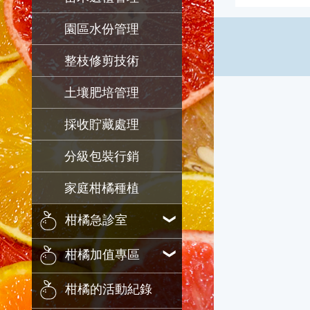
園區水份管理
整枝修剪技術
土壤肥培管理
採收貯藏處理
分級包裝行銷
家庭柑橘種植
柑橘急診室
柑橘加值專區
柑橘的活動紀錄