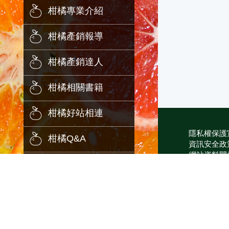
柑橘專業介紹
柑橘產銷報導
柑橘產銷達人
柑橘相關書籍
柑橘好站相連
隱私權保護
柑橘Q&A
資訊安全政
網站資料開
年報
網站服務信
維護單位：