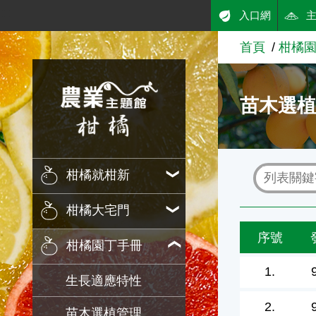
:::
入口網
跳到主要內容
首頁
柑橘
農業知識入口網
苗木選
柑橘就柑新
柑橘大宅門
序號
柑橘園丁手冊
1.
生長適應特性
2.
苗木選植管理