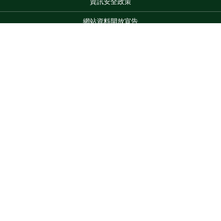
資訊安全政策
網站資料開放宣告
網站服務信箱
地址：100212 臺北市中正區南海路 37 號
Top
電話：(02)2381-2991
服務時間：AM8:30~PM5:30
版權所有 © 2026 MOA All Rights Reserved.
維護單位：農業部
臺南區農業改良場