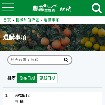
:::
跳到主要內容
農業知識入口網
首頁
柑橘加值專區
選購事項
選購事項
排序
發布日期
更新日期
1.
99/09/12
白 柚