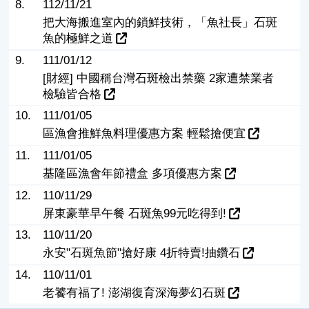
8.
112/11/21
把大海搬進室內的鎖鮮技術，「魚社長」石斑
魚的極鮮之道
9.
111/01/12
[財經] 中國稱台灣石斑檢出禁藥 2家遭禁業者
檢驗皆合格
10.
111/01/05
區漁會推鮮魚料理優惠方案 輕鬆搶便宜
11.
111/01/05
基隆區漁會年節禮盒 多項優惠方案
12.
110/11/29
屏東豪華早午餐 石斑魚99元吃得到!
13.
110/11/20
永安"石斑魚節"搶好康 4折特賣!抽鑽石
14.
110/11/01
老饕有福了! 澎湖復育深海夢幻石斑