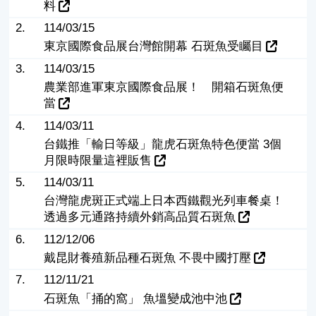
料
2.
114/03/15
東京國際食品展台灣館開幕 石斑魚受矚目
3.
114/03/15
農業部進軍東京國際食品展！ 開箱石斑魚便
當
4.
114/03/11
台鐵推「輸日等級」龍虎石斑魚特色便當 3個
月限時限量這裡販售
5.
114/03/11
台灣龍虎斑正式端上日本西鐵觀光列車餐桌！
透過多元通路持續外銷高品質石斑魚
6.
112/12/06
戴昆財養殖新品種石斑魚 不畏中國打壓
7.
112/11/21
石斑魚「捅的窩」 魚塭變成池中池