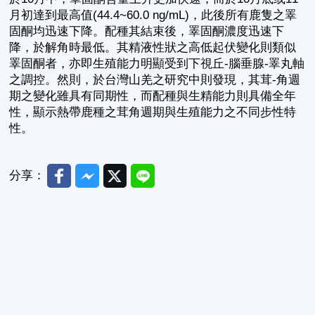
月初達到最高值(44.4~60.0 ng/mL)，此後所有鹿隻之睪
固酮均迅速下降。配種其結束後，睪固酮濃度迅速下
降，於解角時最低。其精液性狀之高低起伏變化則類似
睪固酮者，亦即生殖能力明顯受到下視丘-腦垂腺-睪丸軸
之調控。然則，於台灣山羌之研究中則發現，其茸-角週
期之變化雖具有同期性，而配種與生精能力則具備全年
性，顯示熱帶鹿種之茸角週期與生殖能力之不同步性特
性。
Facebook
Messenger
Twitter
Line
分享：