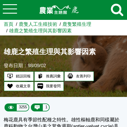
:::
跳到主要內容
農業知識入口網
首頁
鹿隻人工生殖技術
鹿隻繁殖生理
雄鹿之繁殖生理與其影響因素
雄鹿之繁殖生理與其影響因素
發布日期：98/09/02
錯誤回報
推薦詞彙
友善列印
收藏文章
我要發問
3255
1
梅花鹿具有季節性配種之特性。雄性樞軸鹿和同樣屬於
鹿科動物之台灣山羌之茸角週期(antler-velvet cycle)具