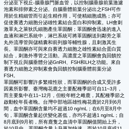
分泌至下視丘-腦垂腺門脈血管，以控制腦垂腺前葉激濾
泡素和排卵素之分泌。自腦垂體前葉分泌出之FSH可作
用於生精細管而引起生精作用，可使精細胞成熟；亦可
促使賽透力細胞分泌雄性素結合蛋白和抑制素。LH會刺
激睪丸之萊狄氏細胞產生睪固酮；睪固酮會迅速的進入
血液和淋巴系統中，淋巴系統可將睪固酮送到鄰旁之睪
丸外流導管與儲精囊和前列腺等輔性腺，且刺激其生
長。睪固酮亦可與來自賽透力細胞之雄性素結合蛋白質
結合，刺激外導管之活動。高濃度之睪固酮會負回饋控
制下視丘與腦垂體分泌GnRH、FSH和LH之功能。來自
賽透力細胞之抑制素會負回饋控制腦垂體前葉分泌
FSH。
睪固酮可影響許多繁殖性狀，而睪固酮的合成又受許多
因素所影響。臺灣梅花鹿之主要配種季節可自11~3月，
而主要集中在11~12月，但較年輕之雌鹿，其配種季節之
啟動較年長者晚。台灣中部地區雄性梅花鹿於2月到6月
間，血中睪固酮含量均不超過10 ng/mL；在6月至8月中
旬，睪固酮含量起伏變化甚低，亦均不超過1 ng/mL；自
8月底到9月初，所有鹿隻之血清中睪固酮值開始上升，
於10月中，睪固酮含量上升更加快速，而於10月底或11