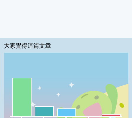
大家覺得這篇文章
一級棒:67%
我喜歡:17%
很實用:13%
普普啦:3%
夠新奇:0%
一級棒
我喜歡
很實用
夠新奇
普普啦