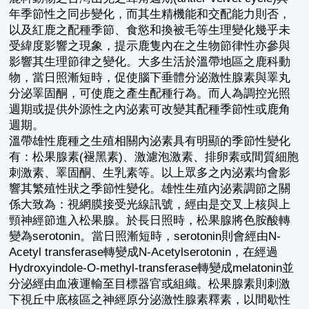
年季節性之同步變化，而其生精機能和交配能力則否，
以及紅鹿之配種季節、食慾和換被毛等生理變化幾乎未
受緯度影響之現象，提示鹿隻內在之生物節律性亦參與
影響其生理節律之變化。大多生活於溫帶地區之鹿科動
物，當日照漸短時，促使腦下垂體分泌激性腺素與睪丸
分泌睪固酮，可使鹿之產生配種行為。而人為調控光照
週期或提供外源性之內泌素可改變其配種季節性或鹿角
週期。
溫帶雄性鹿種之生殖相關內泌素具有明顯的季節性變化
有：松果腺素(褪黑素)、激濾泡激素、排卵素或間質細胞
刺激素、睪固酮、生乳素等。以上眾多之內泌素均會影
響其繁殖性狀之季節性變化。雄性生殖內泌素調節之關
係大致為：視網膜接受光線訊號，經由是交叉上核與上
頸神經節進入松果腺。於長日照時，松果腺將色胺酸轉
變為serotonin。當日照漸短時，serotonin則會經由N-
Acetyl transferase轉變成N-Acetylserotonin，在經過
Hydroxyindole-O-methyl-transferase轉變成melatonin並
分泌經由血液運輸至目標器官或組織。松果腺素則刺激
下視丘中底核區之神經原分泌激性腺素釋素，以間歇性