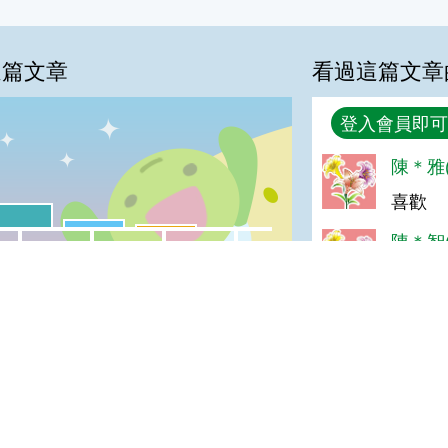
這篇文章
看過這篇文章
回覆
登入會員即可
陳＊雅(
%
喜歡
喜歡:22%
很實用:8%
夠新奇:3%
普普啦:0%
陳＊智(
我喜歡
很實用
夠新奇
普普啦
喜歡
油膩(達
登入會員即可參加投票
讚
羅＊珍(
真好