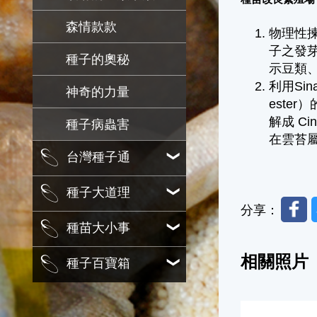
森情款款
物理性
子之發芽
種子的奧秘
示豆類、
利用Sinap
神奇的力量
este
解成 Ci
種子病蟲害
在雲苔屬種子
台灣種子通
種子大道理
Faceb
分享：
種苗大小事
相關照片
種子百寶箱