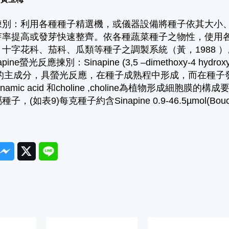
揀別：利用各種種子精選機，或儀器設備將種子依其大小
率提高或發芽快速整齊。依各種蔬菜種子之物性，使用各種
十字花科、茄科、瓜類等種子之調製系統（黃，1988 ）
ine螢光反應揀別：Sinapine (3,5 –dimethoxy-4 hydroxy c
r）的主成分，具螢光反應，在種子成熟程中形成，而在種子發芽過程由水
nnamic acid 和choline ,choline為植物形成細胞膜的構
，(如表9)每克種子約含Sinapine 0.9-46.5µmol(Bouch
ook
Messenger
Twitter
Line