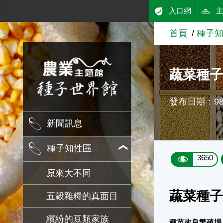
:::
入口網
跳到主要內容
首頁
種子
農業知識入口網
蔬菜種子
發布日期：98/
新聞訊息
種子知性區
3650
原來大不同
蔬菜種子
五穀雜糧的真面目
繽紛的豆類家族
種苗改良繁殖場