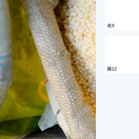
表9
圖12