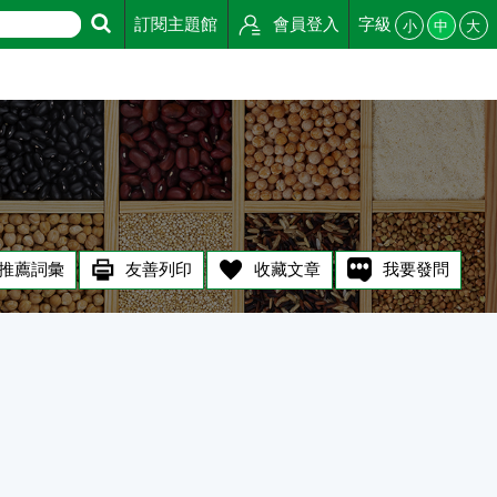
訂閱主題館
會員登入
字級
小
中
大
推薦詞彙
友善列印
收藏文章
我要發問