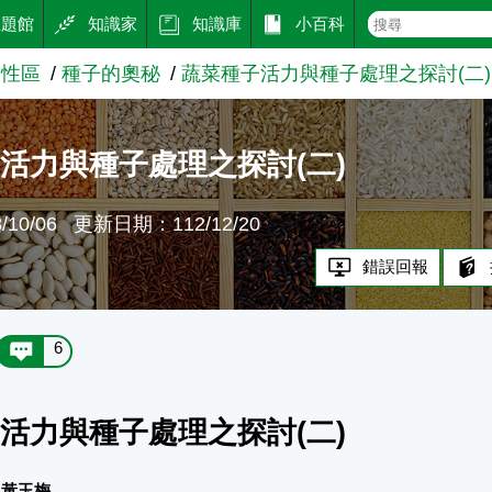
主題館
知識家
知識庫
小百科
知性區
種子的奧秘
蔬菜種子活力與種子處理之探討(二)
活力與種子處理之探討(二)
10/06
更新日期：112/12/20
錯誤回報
6
活力與種子處理之探討(二)
 黃玉梅