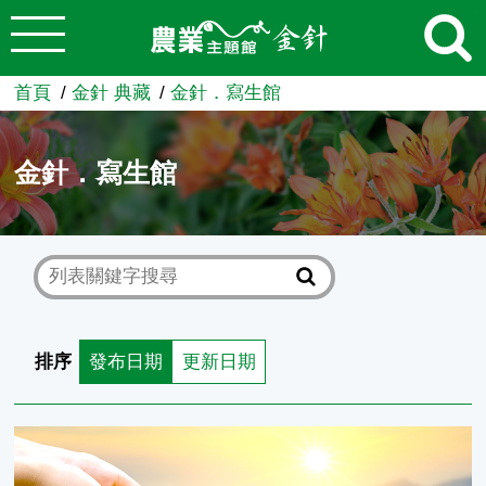
:::
跳到主要內容
農業知識入口網
首頁
金針 典藏
金針．寫生館
金針．寫生館
排序
發布日期
更新日期
金針．許瑞月．全球華人藝術網平台