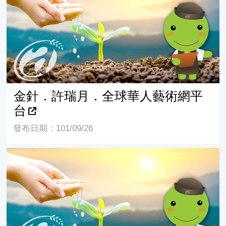
金針．許瑞月．全球華人藝術網平
台
發布日期：101/09/26
金針花季攝影寫生 25件作品獲獎【大紀元 花蓮報導】