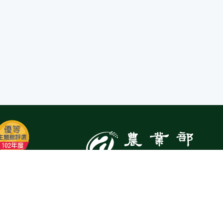
:::
Top