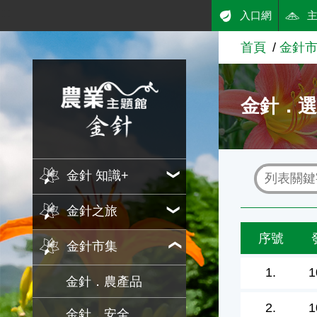
:::
入口網
跳到主要內容
首頁
金針
農業知識入口網
金針．
金針 知識+
金針之旅
序號
金針市集
1.
1
金針．農產品
2.
1
金針．安全