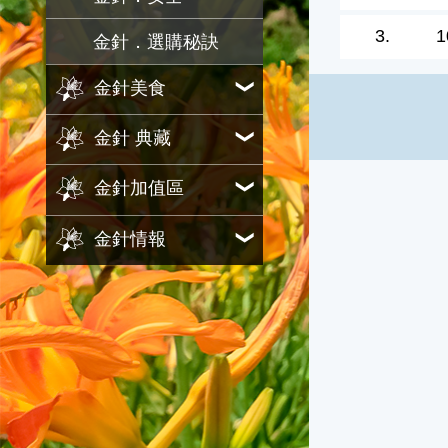
3.
1
金針．選購秘訣
金針美食
金針 典藏
金針加值區
金針情報