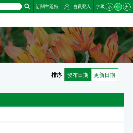
訂閱主題館
會員登入
字級
小
中
大
排序
發布日期
更新日期