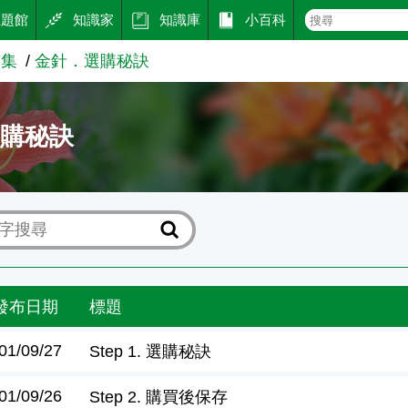
主題館
知識家
知識庫
小百科
市集
金針．選購秘訣
選購秘訣
發布日期
標題
01/09/27
Step 1. 選購秘訣
01/09/26
Step 2. 購買後保存