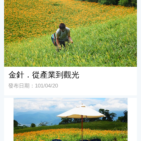
金針．從產業到觀光
金針．從產業到觀光
發布日期：101/04/20
花蓮．玉里．赤科山