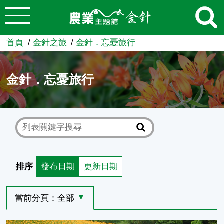
:::
跳到主要內容
農業知識入口網
首頁
金針之旅
金針．忘憂旅行
金針．忘憂旅行
排序
發布日期
更新日期
當前分頁：
全部
選擇其他分頁