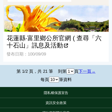
花蓮縣‧富里鄉公所官網 ( 查尋「六
十石山」訊息及活動
發布日期：100/09/09
第 1/2 頁，共 21 筆
到第
頁
下一頁
每頁
筆資料
隱私權保護宣告
:::
資訊安全政策