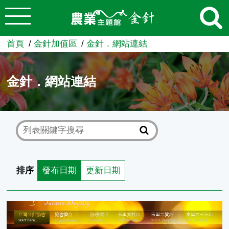
:::
跳到主要內容
農業知識入口網
首頁
金針加值區
金針．網站連結
金針．網站連結
排序
發布日期
更新日期
台灣金針協會 (金針菜產銷的協會)