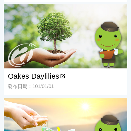
Oakes Daylilies
Oakes Daylilies
發布日期：101/01/01
Benrose Daylily Garden