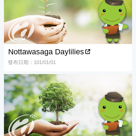
Nottawasaga Daylilies
發布日期：101/01/01
Bloomingfields Farm Daylilies