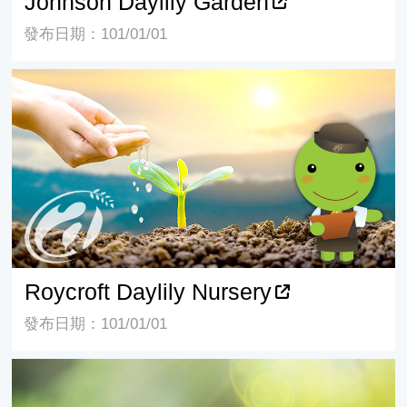
Johnson Daylily Garden
發布日期：101/01/01
Roycroft Daylily Nursery
Roycroft Daylily Nursery
發布日期：101/01/01
Daylily Diary