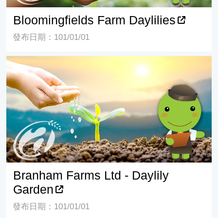
Bloomingfields Farm Daylilies
發布日期：101/01/01
Branham Farms Ltd - Daylily Garden
Branham Farms Ltd - Daylily
Garden
發布日期：101/01/01