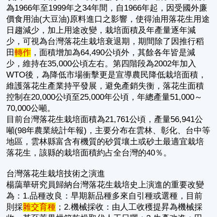
為1966年至1999年之34年間，自1966年起，因受國外廉
價食用油(大豆油)原料進口之影響，使得油用落花生用途
日趨減少，加上用途改變，栽培面積及年產量逐年減
少，可視為台灣落花生栽培衰退期，期間除了因推行稻
田
轉作
，面積增加為64,490公頃外，其餘各年皆是減
少，維持在35,000公頃左右。第四階段為2002年加入
WTO後，為降低市場衝擊更是宣導農民降低栽培面積，
維護落花生產業持平發展，避免產銷失衡，落花生面積
控制在20,000公頃至25,000年公頃，年總產量51,000～
70,000公噸。
目前台灣落花生栽培面積為21,761公頃，產量56,941公
噸(98年農業統計年報)，主要分布在雲林、彰化、台中等
地區，雲林縣富含有機質的砂質壤土或砂土最適宜栽培
落花生，該縣的栽培面積約占全台灣的40％。
台灣落花生栽培技術之演進
楊藹華研究員歸納台灣落花生栽培史上演進的重要改變
為：1.品種改良：早期新品種多來自引種或選種，目前
則採
雜交育種
；2.機械採收：由人工收穫提昇為機械採