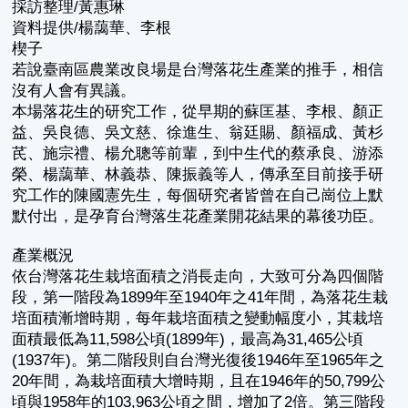
採訪整理/黃惠琳
資料提供/楊藹華、李根
楔子
若說臺南區農業改良場是台灣落花生產業的推手，相信
沒有人會有異議。
本場落花生的研究工作，從早期的蘇匡基、李根、顏正
益、吳良德、吳文慈、徐進生、翁廷賜、顏福成、黃杉
芪、施宗禮、楊允聰等前輩，到中生代的蔡承良、游添
榮、楊藹華、林義恭、陳振義等人，傳承至目前接手研
究工作的陳國憲先生，每個研究者皆曾在自己崗位上默
默付出，是孕育台灣落生花產業開花結果的幕後功臣。
產業概況
依台灣落花生栽培面積之消長走向，大致可分為四個階
段，第一階段為1899年至1940年之41年間，為落花生栽
培面積漸增時期，每年栽培面積之變動幅度小，其栽培
面積最低為11,598公頃(1899年)，最高為31,465公頃
(1937年)。第二階段則自台灣光復後1946年至1965年之
20年間，為栽培面積大增時期，且在1946年的50,799公
頃與1958年的103,963公頃之間，增加了2倍。第三階段