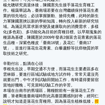
楊允聰研究員退休後，陳國憲先生接手落花生育種工
作。楊藹華認為，臺南場若要在台灣繼續保持落花生產
業的領先地位，必須掌握脈動、搶得先機，此時的新生
力軍陳國憲挾以新的學術知識，轉向投入嶄新的研究領
域。為滿足民眾求新求變及健康取向的消費需求，多樣
化(多色彩)、多功能化為目前的育種目標。以早期蒐集的
種源為基礎，陳國憲於2009年發表2個富含花青素的落花
生品種－深紫色種皮「臺南16號」及花仁「臺南17
號」，並進行落花生花青素、白藜蘆醇等抗癌物質的萃
取技術之研究。
辛勤付出，點滴在心頭
李根先生說，早期交通不方便，而落花生主要產區多在
雲林縣，要進行區域試驗或地方試作時，常常天還沒亮
就要出門，中午才到試驗田開始工作，有時還得要留宿
當地好幾晚，可見當時試驗工作的辛苦。
本場在台南市的舊場區，雜糧館前有一座落花生工作
圃，筆者剛進臺南場時對此高臺苗圃感到好奇，經同仁
說明才知道是落花生育種用。因為落花生植株低矮，
授