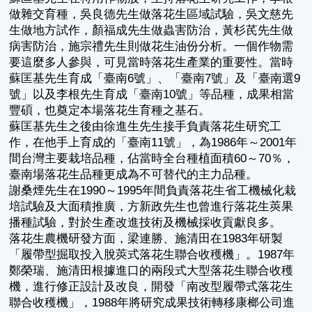
做雜交育種，吳良德先生做落花生區域試驗，吳文慈先
生做地方試作，顏福成先生做蟲害防治，黃杉芪先生做
病害防治，施宗禮先生則做花生油份分析。一個作物需
要這麼多人參與，可見當時落花生產業的重要性。當時
蘇匡基先生育成「臺南6號」、「臺南7號」及「臺南選9
號」以及李根先生育成「臺南10號」等品種，成果相當
豐碩，也奠定本場落花生育種之基石。
蘇匡基先生之後由徐進生先生接手負責落花生研究工
作，在他手上育成的「臺南11號」，為1986年～2001年
間台灣主要栽培品種，佔當時全台種植面積60～70％，
臺南場落花生品種更成為不可替代的主力品種。
謝桑煙先生在1990～1995年間負責落花生省工機械化栽
培試驗及大面積推廣，方新政先生也曾進行落花生莢果
播種試驗，對於生產改進技術及機械採收貢獻良多。
落花生農機研發方面，梁連勝、施清田在1983年研製
「履帶型掘取投入脫莢式落花生聯合收穫機」。1987年
鄭榮瑞、施清田根據進口的兩段式大型落花生聯合收穫
機，進行修正設計及改良，開發「南改型履帶式落花生
聯合收穫機」，1988年將研究成果技術轉移康榔公司進