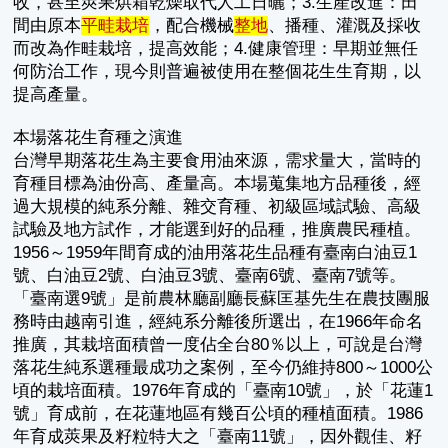
收，甚至莢果烘箱乾燥取代人工日曬；3.生產改進：田
間由原本
平畦栽培
，配合機械
整地
、播種、灌溉及採收
而改為作畦栽培，提高效能；4.健康管理：早期並無任
何防治工作，現今則普遍被使用在整個花生生育期，以
提高產量。
本場落花生育種之演進
台灣早期落花生為主要食用油來源，需求量大，當時的
育種目標為油份高、產量高。本場蒐集地方品種後，經
過大規模的純系分離、雜交育種、初級區域試驗、高級
試驗及地方試作，才能選到好的品種，推廣農民種植。
1956～1959年間育成的油用落花生品種有臺南白油豆1
號、白油豆2號、白油豆3號、臺南6號、臺南7號等。
「臺南選9號」是前農林廳副廳長蘇匡基先生在農技團服
務時由越南引進，經純系分離後所選出，在1966年命名
推廣，其栽培面積曾一度佔全台80％以上，可說是台灣
落花生純系選種最成功之案例，至今仍維持800～1000公
頃的栽培面積。1976年育成的「臺南10號」，於「花蓮1
號」育成前，在花蓮地區有幾百公頃的種植面積。1986
年育成莢果及籽粒特大之「臺南11號」，因外觀佳、籽