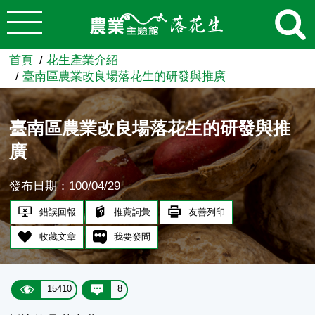
:::
跳到主要內容
農業知識入口網
首頁
花生產業介紹
臺南區農業改良場落花生的研發與推廣
臺南區農業改良場落花生的研發與推
廣
發布日期：100/04/29
錯誤回報
推薦詞彙
友善列印
收藏文章
我要發問
15410
8