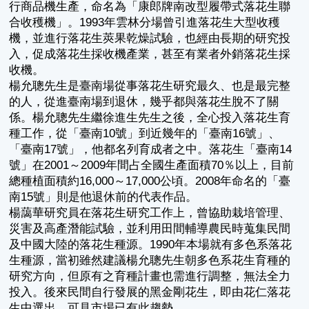
行商品機生產，命名為「康郎牌南改型履帶式落花生聯
合收穫機」。1993年雲林分場曾引進落花生大型收穫
機，並進行落花生莢果乾燥試驗，也經由長期的研究投
入，促成落花生採收機產業，甚至有業者外銷落花生採
收機。
楊允聰先生是臺南場從事落花生研究最久、也是最完整
的人，從進臺南場到退休，幾乎都與落花生脫不了關
係。楊允聰先生繼徐進生先生之後，全心投入落花生育
種工作，從「臺南10號」到近幾年的「臺南16號」、
「臺南17號」，他都名列育成者之中。落花生「臺南14
號」在2001～2009年間占全國生產面積70％以上，目前
總種植面積約16,000～17,000公頃。2008年命名的「臺
南15號」則是他退休前的代表作品。
楊藹華研究員在落花生研究工作上，曾協助栽培管理、
災害及高產潛能試驗，並利用田間輔導農民時蒐集民間
及中國大陸的落花生種源。1990年本場就有多色系落花
生種源，當初雖然建議楊允聰先生朝多色系花生育種的
研究方向，但原有之育種計畫也需進行調整，無法全力
投入。後來民間自行發展的黑金剛花生，即由花仁落花
生中選出，可見市場已有此趨勢。