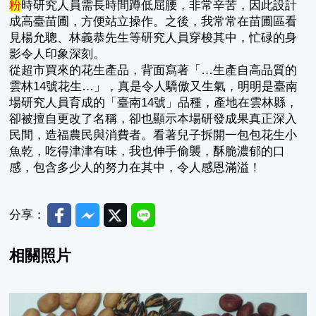
粉
時研究人員需長時間蹲低屈腰，非常辛苦，因此設計
成高臺苗圃，方便站立操作。之後，我常常在苗圃區看
見楊允聰、林義恭先生等研究人員穿梭其中，忙碌的身
影令人印象深刻。
從超市買來的花生產品，背面寫著「…生產自高品質的
雲林14號花生…」，真是令人驕傲又生氣，明明是臺南
場研究人員育成的「臺南14號」品種，產地在雲林縣，
卻被擅自更改了名稱，卻也顯示本場研發成果真正深入
民間，造福農民與消費者。看著兒子拆開一包包花生小
魚乾，吃得津津有味，我也伸手偷襲，酥脆濃郁的口
感，包含多少人的努力在其中，令人感恩滿溢！
Facebook
Messenger
Twitter
Line
分享：
相關照片