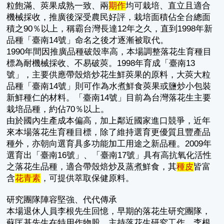
粒飽滿、莢果成熟一致、兩
期作
均可栽培、直立且適合
機械採收，推廣後深受農民好評，栽培面積佔全台總面
積之90％以上，稱霸台灣長達12年之久，直到1998年新
品種「臺南14號」命名之後才逐漸被取代。
1990年間因推廣品種破殼率高，本場調整落花生育種目
標為耐機械採收、不易破莢。1998年育成「臺南13
號」，主要供應帶殼焙炒花生鮮莢果的原料，大莢大粒
品種「臺南14號」則可作為水煮鮮食莢果或鹽炒小包裝
新鮮種仁的材料。「臺南14號」目前為台灣落花生主要
栽培品種，約佔70％以上。
由於國內生產成本偏高，加上鄰近國家進口競爭，近年
來本場落花生育種目標，除了維持選育更優質且豐產品
種外，亦朝向選育具多功能加工用途之新品種。2009年
選育出「臺南16號」、「臺南17號」具有高抗氧化活性
之落花生品種，適合帶殼焙炒及蒸煮鮮食，其
種皮
皆富
含
花青素
，可提供萃取保健原料。
研究團隊陣容堅強、代代傳承
本場退休人員李根先生回憶，早期的落花生研究團隊，
蘇匡基先生在特用作物股，主持落花生研究工作，李根