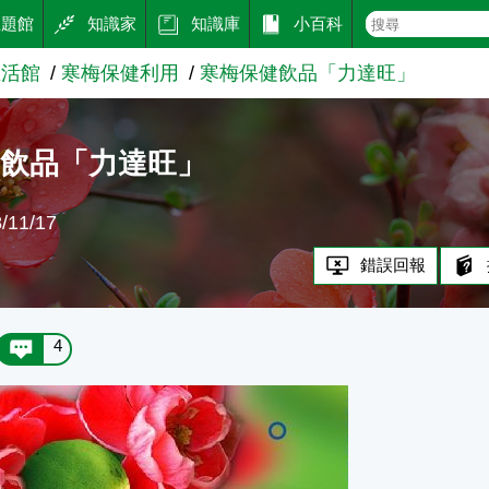
主題館
知識家
知識庫
小百科
生活館
寒梅保健利用
寒梅保健飲品「力達旺」
健飲品「力達旺」
11/17
錯誤回報
4