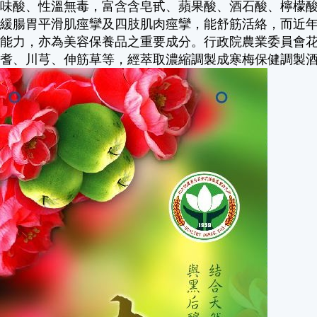
）味酸、性溫無毒，富含含皂甙、蘋果酸、酒石酸、檸檬酸
和緩腸胃平滑肌痙攣及四肢肌肉痙攣，能舒筋活絡，而近
疫能力，亦為美容保養品之重要成分。行政院農業委員會
黃耆、川芎、伸筋草等，經萃取濃縮調製成寒梅保健調製