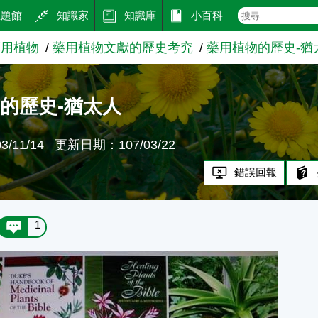
主題館
知識家
知識庫
小百科
藥用植物
藥用植物文獻的歷史考究
藥用植物的歷史-猶
的歷史-猶太人
/11/14
更新日期：107/03/22
錯誤回報
1