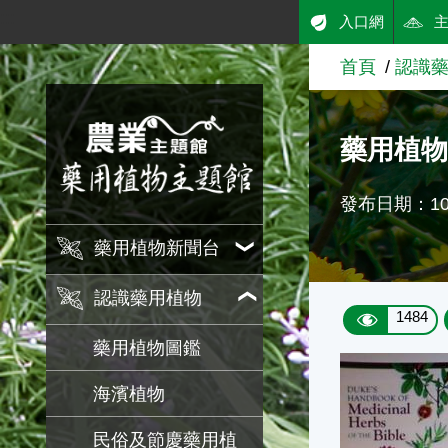
:::
入口網
跳到主要內容
首頁
認識
農業知識入口網
藥用植物
發布日期：103
藥用植物新聞台
認識藥用植物
1484
藥用植物圖鑑
海濱植物
民俗及節慶藥用植