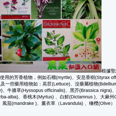
根據聖
芳香植物，例如石榴(myrtle)、安息香樹(Styrax officina
，以及一些藥用植物如：萵苣(Lettuce)、沒藥屬植物(Bdellium)
niv)、牛膝草(Hyssopus officinalis)、黑芥(Brassica nig
 herba-alba)、香桃木(Myrtus) 、白鮮(Dictamnus )、大麻州C
 )、風茄(mandrake )、薰衣草（Lavandula) 、橄欖(Olive