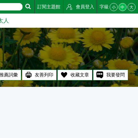
訂閱主題館
會員登入
字級
小
中
大
太人
推薦詞彙
友善列印
收藏文章
我要發問