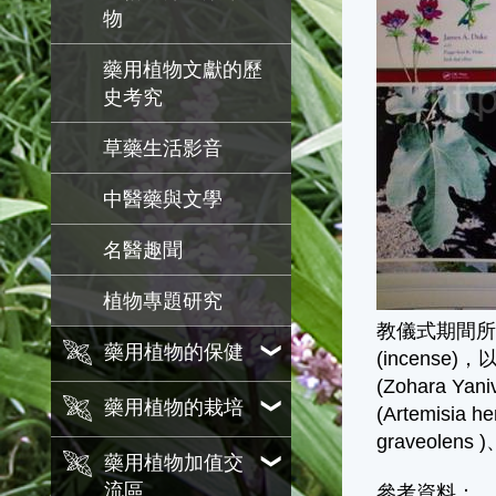
物
藥用植物文獻的歷
史考究
草藥生活影音
中醫藥與文學
名醫趣聞
植物專題研究
教儀式期間所使用的
藥用植物的保健
(incense)
(Zohara Ya
藥用植物的栽培
(Artemisia
graveolens
藥用植物加值交
流區
參考資料：