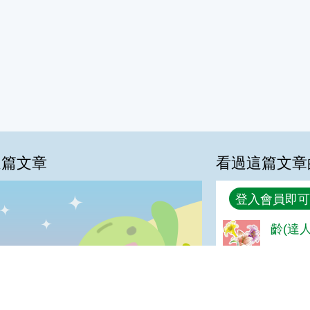
這篇文章
看過這篇文章
回覆
登入會員即可
%
齡(達人
好
喜歡:11%
普普啦:11%
很實用:0%
夠新奇:0%
我喜歡
很實用
夠新奇
普普啦