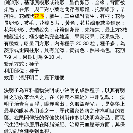
倒卵形，基部廣楔形或鈍形，呈倒卵形，全緣，背面被
柔毛，在第一與二對小葉之間存有腺體，托葉線形，早
落性。花總狀
花序
，腋生，二朵成對著生，有柄；花萼
長卵形，被毛，花瓣 5 片，黃色，苞片線形或尖錐形；
花萼卵形，先端銳尖；花瓣倒卵形，先端鈍，最上方3枚
雄蕊退化，極少數為完全雄蕊。果實莢果，莢果線形，
有稜線，略呈四方形，內有種子 20-30 粒，種子多，為
菱形或歪圓柱形，具有光澤，黃褐色，熟果褐色。花期
7-9 月，果期則為 9-10 月。
繁殖方式：種子
利用部位：種子
效用：清肝明目、緩下通便
決明子為豆科植物決明或小決明的成熟種子，以其有明
目之功效來命名之。在《神農本草經》中即記戴：「決
明子治青盲目淫，眼赤淚出，久服益精光」，是藥學上
最早的眼科專用藥之一，歷代醫家皆將之作為明目的要
藥。在民間傳統的保健飲料製作多以決明為茶品，而現
代生活中亦應用在降脂減肥、治療高血壓等方面，其保
健功能逐漸受到重視。