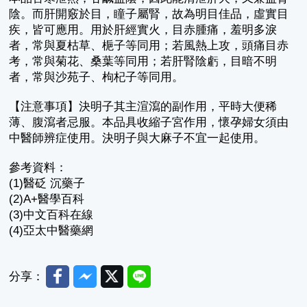
陰。而肝開竅於目，瞳子屬腎，故為明目佳品，虛實目
疾，皆可應用。用於肝經實火，目赤腫痛，羞明多淚
者，常與夏枯草、梔子等同用；若風熱上攻，頭痛目赤
考，常與菊花、桑葉等同用；若肝腎陰虧，目暗不明
者，常與沙苑子、枸杞子等同用。
【注意事項】決明子其主渲瀉的副作用，平時大便稀
薄、腹瀉者忌服。本品具收縮子宮作用，懷孕婦女須由
中醫師辨症使用。決明子與大麻子不宜一起使用。
參考資料：
(1)醫砭 沉藥子
(2)A+醫學百科
(3)中文百科在線
(4)亞太中醫藥網
Facebook
Messenger
Twitter
Line
分享：