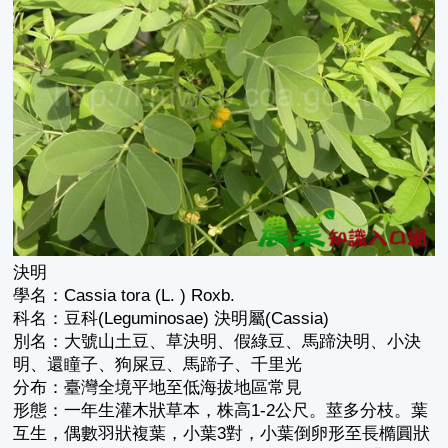
決明
學名：Cassia tora (L. ) Roxb.
科名：豆科(Leguminosae) 決明屬(Cassia)
別名：大號山土豆、草決明、假綠豆、馬蹄決明、小決
明、還瞳子、狗屎豆、馬蹄子、千里光
分布：臺灣全境平地至低海拔地區常見
形態：一年生灌木狀草本，株高1-2公尺。莖多分枝。葉
互生，偶數羽狀複葉，小葉3對，小葉倒卵形至長橢圓狀