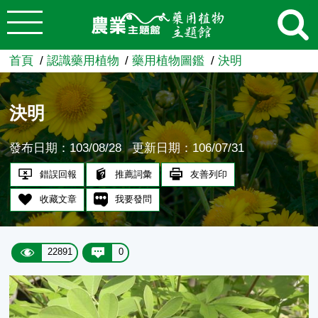
:::
跳到主要內容
農業知識入口網
首頁
認識藥用植物
藥用植物圖鑑
決明
決明
發布日期：103/08/28
更新日期：106/07/31
錯誤回報
推薦詞彙
友善列印
收藏文章
我要發問
22891
0