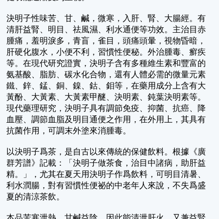
決明子性味苦、甘、鹹，微寒，入肝、腎、大腸經。有
清肝益腎、明目、祛風濕、利水通便等功效。主治目赤
腫痛，羞明淚多，青盲，雀目，頭痛頭暈，視物昏暗，
肝硬化腹水，小便不利，習慣性便秘。外治腫毒、癬疾
等。在現代研究證實，決明子含有多種維生素和豐富的
氨基酸、脂肪、碳水化合物，還有人體必需的微量元素
鐵、鋅、錳、銅、鎳、鈷、鉬等，在藥用成分上含有大
黃酚、大黃素、大黃素甲醚、決明素、鈍葉決明素等。
現代藥理研究，決明子具有調節免疫、抑菌、抗癌、降
血壓、調節血脂及明目通便之作用，在外用上，其具有
抗菌作用，可調末外塗來消腫毒。
以決明子爲茶，是自古以來傳統的保健飲料。根據《廣
群芳譜》記載：「決明子做茶食，治目中諸病，助肝益
精。」，尤其在夏天用決明子作爲飲料，可明目清暑、
利水潤腸，對有習慣性便祕的中老年人來說，不失爲盛
夏的清涼茶飲。
本品苦寒泄熱，甘鹹益陰，因此能清泄肝火，又兼益腎