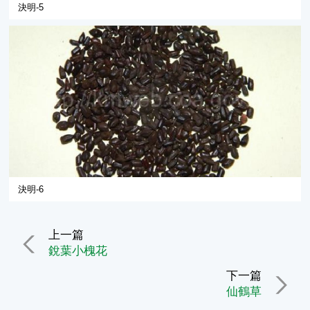
決明-5
決明-6
上一篇
銳葉小槐花
下一篇
仙鶴草