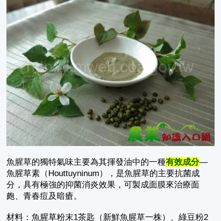
魚腥草的獨特氣味主要為其揮發油中的一種
有效成分
—
魚腥草素（Houttuyninum），是魚腥草的主要抗菌成
分，具有極強的抑菌消炎效果，可製成面膜來治療面
皰、青春痘及暗瘡。
材料：魚腥草粉末1茶匙（新鮮魚腥草一株）、綠豆粉2