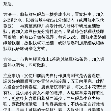
茶匙。
方法一：將新鮮魚腥草一株剪成小段，置於杯中，加入
2-3湯匙水，以微波爐中微波1分鐘以內（或用熱水取代
微波），再將莖葉碎片與湯汁倒入研缽中研磨至細緻
狀，再加入綠豆粉充分攪拌混合，呈黃綠色黏稠狀後即
可敷臉，約敷15分鐘後洗淨，每週1-2次。因熱水燙過組
織變軟爛，故很快就可磨細，或以湯匙稍加壓細成細緻
狀取代研缽研磨之方式。
方法二：市售魚腥草粉末1茶匙與綠豆粉2茶匙，加入適
量熱水調勻，即可敷臉。
注意事項：於使用前請先自行作肌膚測試是否會過敏。
調製好的面膜可封好置於冰箱冷藏，五天內用完。此配
方適合針對青春痘、膚色暗沉等問題，每次成本花費5元
有找，提供給小資女不錯的選擇。因魚腥草素為揮發性
油，煎煮後其含量因蒸發而減少，而魚腥草生命力極
強，喜歡陰濕環境，非常容易栽培，不妨在家自行栽培
使用，是垂手可得的天然抗生素，內服外用，既美麗又