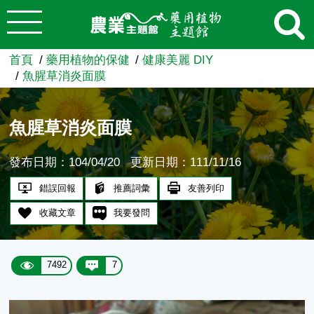
:::
跳到主要內容
農業知識入口網
首頁
藥用植物的保健
健康美麗 DIY
魚腥草消炎面膜
魚腥草消炎面膜
發布日期：104/04/20
更新日期：111/11/16
錯誤回報
推薦詞彙
友善列印
收藏文章
我要發問
7492
7