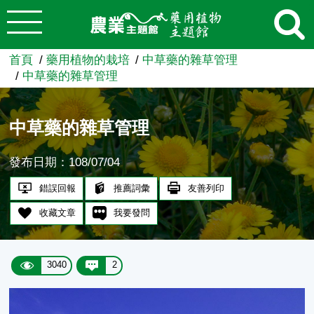
:::
跳到主要內容
農業知識入口網
首頁
藥用植物的栽培
中草藥的雜草管理
中草藥的雜草管理
中草藥的雜草管理
發布日期：108/07/04
錯誤回報
推薦詞彙
友善列印
收藏文章
我要發問
3040
2