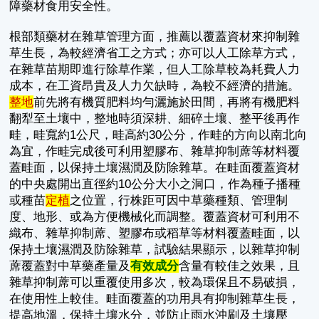
障藥材食用安全性。
根部類藥材在雜草管理方面，推薦以覆蓋資材來抑制雜
草生長，為較經濟省工之方式；亦可以人工除草方式，
在雜草苗期即進行除草作業，但人工除草較為耗費人力
成本，在工資昂貴及人力欠缺時，為較不經濟的措施。
整地
前先將有機質肥料均勻灑施於田間，再將有機肥料
翻犁至土壤中，整地時須深耕、細碎土壤、整平後再作
畦，畦寬約1公尺，畦高約30公分，作畦的方向以南北向
為宜，作畦完成後可利用塑膠布、雜草抑制蓆等材料覆
蓋畦面，以保持土壤濕潤及防除雜草。在畦面覆蓋資材
的中央處開出直徑約10公分大小之洞口，作為種子播種
或種苗
定植
之位置，行株距可因中草藥種類、管理制
度、地形、或為方便機械化而調整。覆蓋資材可利用不
織布、雜草抑制蓆、塑膠布或稻草等材料覆蓋畦面，以
保持土壤濕潤及防除雜草，試驗結果顯示，以雜草抑制
蓆覆蓋對中草藥產量及
有效成分
含量有較佳之效果，且
雜草抑制蓆可以重覆使用多次，較為環保且不易破損，
在使用性上較佳。畦面覆蓋的功用具有抑制雜草生長，
提高地溫，保持土壤水分，並防止雨水沖刷及土壤壓