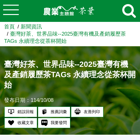
:::
跳到主要內容
農業知識入口網
首頁
新聞資訊
臺灣好茶、世界品味--2025臺灣有機及產銷履歷茶
TAGs 永續理念從茶杯開始
臺灣好茶、世界品味--2025臺灣有機
及產銷履歷茶TAGs 永續理念從茶杯開
始
發布日期：114/10/08
錯誤回報
推薦詞彙
友善列印
收藏文章
我要發問