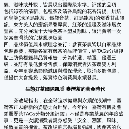
氣、滋味或外觀，皆展現出國際級水準。評鑑的品項，
包括綠茶的清新、包種茶及清香烏龍的花香清揚、烘焙
的烏龍(凍頂烏龍茶、鐵觀音茶、紅烏龍茶)的焙香甘甜後
韻、東方美人的蜜韻果香厚實、紅茶的溫暖及滋味層次
豐富，充分展現十大特色茶香型及韻味，讓消費者一次
探索臺灣茶的完整風味版圖。
四、品牌價值與永續理念並行：參賽茶農皆以自家品牌
包裝參賽，突顯各家有機茶的品牌價值，經TAGs分級後
貼上防偽標籤與品質報告，分為特選、精選、優選三
級，並訂有最低參考售價，保障消費者與茶農雙方利
益。今年更響應節能減碳與環保理念，取消多餘包裝，
僅提供大會提袋，落實綠色消費與永續發展。
生態好茶國際飄香 臺灣茶的黃金時代
茶改場指出，在全球追求健康與永續的浪潮中，臺
灣茶正以嶄新的姿態走向世界。今年的「臺灣有機及產
銷履歷茶TAGs分類分級評鑑」不僅是專業茶農的年度盛
事，更是一次讓消費者親身感受「安全、溯源、風味」
極致品質的機會。茶改場蘇宗振場長強調，國產茶的永