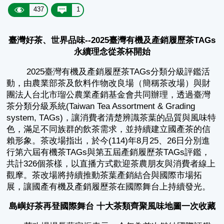
437
1
臺灣好茶、世界品味--2025臺灣有機及產銷履歷茶TAGs
永續理念從茶杯開始
2025臺灣有機及產銷履歷茶TAGs分類分級評鑑活
動，由農業部茶及飲料作物改良場（簡稱茶改場）與財
團法人台北市瑠公農業產銷基金會共同辦理，透過臺灣
茶分類分級系統(Taiwan Tea Assortment & Grading
system, TAGs)，讓消費者清楚辨識茶葉的品質與風味特
色，滿足不同族群的飲茶需求，並持續建立國產茶的信
賴形象。茶改場指出，於今(114)年8月25、26日分別進
行第六屆有機茶TAGs與第五屆產銷履歷茶TAGs評鑑，
共計326個茶樣，以直播方式歡迎茶農朋友與消費者線上
觀摩。茶改場將持續推動茶葉產銷結合與國際市場拓
展，讓國產有機及產銷履歷茶在國際舞台上持續發光。
島嶼好茶再登國際舞台 十大茶類齊聚風味地圖一次收藏