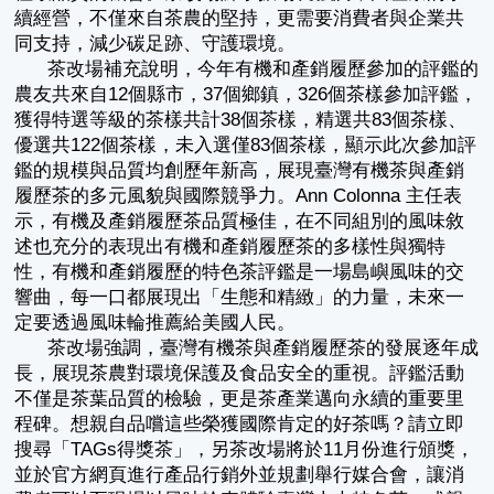
續經營，不僅來自茶農的堅持，更需要消費者與企業共
同支持，減少碳足跡、守護環境。
茶改場補充說明，今年有機和產銷履歷參加的評鑑的
農友共來自12個縣市，37個鄉鎮，326個茶樣參加評鑑，
獲得特選等級的茶樣共計38個茶樣，精選共83個茶樣、
優選共122個茶樣，未入選僅83個茶樣，顯示此次參加評
鑑的規模與品質均創歷年新高，展現臺灣有機茶與產銷
履歷茶的多元風貌與國際競爭力。Ann Colonna 主任表
示，有機及產銷履歷茶品質極佳，在不同組別的風味敘
述也充分的表現出有機和產銷履歷茶的多樣性與獨特
性，有機和產銷履歷的特色茶評鑑是一場島嶼風味的交
響曲，每一口都展現出「生態和精緻」的力量，未來一
定要透過風味輪推薦給美國人民。
茶改場強調，臺灣有機茶與產銷履歷茶的發展逐年成
長，展現茶農對環境保護及食品安全的重視。評鑑活動
不僅是茶葉品質的檢驗，更是茶產業邁向永續的重要里
程碑。想親自品嚐這些榮獲國際肯定的好茶嗎？請立即
搜尋「TAGs得獎茶」，另茶改場將於11月份進行頒獎，
並於官方網頁進行產品行銷外並規劃舉行媒合會，讓消