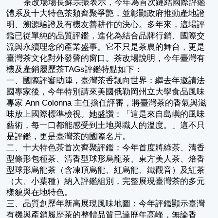
茶改場場長蘇宗振表示，今年為首次鏈結國際評鑑
體系及十大特色茶類齊聚爭艷，並彰顯政府推動產地證
明、溯源驗證及有機友善耕作的決心。多年來，這場評
鑑已從單純的品質評鑑，進化為結合品牌行銷、國際交
流與永續理念的產業盛事。它不只是茶農的舞台，更是
臺灣茶文化對外發聲的窗口。茶改場說明，今年臺灣有
機及產銷履歷茶TAGs評鑑特點如下：
一、國際評審助陣，臺灣茶香飄向世界：繼去年邀請法
國專家後，今年特別請來美國俄勒岡州立大學食品風味
專家 Ann Colonna 主任擔任評審，將臺灣茶的香氣與滋
味放上國際標準檢視。她盛讚：「這是來自島嶼的風味
藝術，每一口都能感受到土地與職人的溫度。」這不只
是評鑑，更是臺灣茶的國際名片。
二、十大特色茶首次齊聚評鑑：今年首度將綠茶、清香
型條形包種茶、清香型球形烏龍茶、東方美人茶、焙香
型球形烏龍茶（含凍頂烏龍、紅烏龍、鐵觀音）及紅茶
（大、小葉種）納入評鑑組別，完整展現臺灣茶的多元
樣貌與在地特色。
三、品質創歷年新高展現風味地圖：今年評鑑顯示臺灣
有機與產銷履歷茶的整體品質已達歷年高峰，無論香