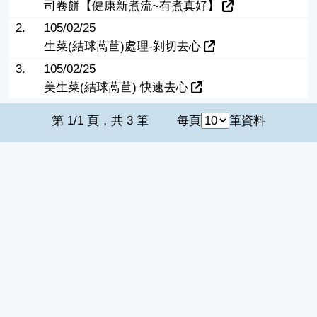
司卷餅【健康新煮流~有煮真好】
2.
105/02/25
生菜(結球萵苣)處理-剝切去心
3.
105/02/25
美生菜(結球萵苣) 快速去心
第 1/1 頁，共 3 筆
每頁
筆資料