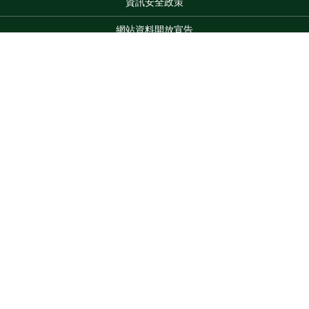
資訊安全政策
網站資料開放宣告
網站服務信箱
地址：100212 臺北市中正區南海路 37 號
Top
電話：(02)2381-2991
服務時間：AM8:30~PM5:30
版權所有 © 2026 MOA All Rights Reserved.
維護單位：農業部
臺南區農業改良場