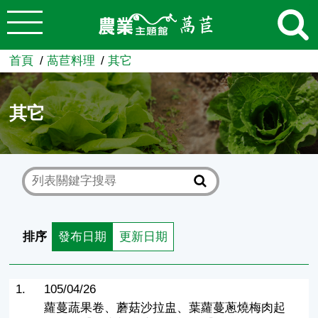
:::
跳到主要內容
農業知識入口網
首頁
萵苣料理
其它
其它
排序
發布日期
更新日期
1.
105/04/26
蘿蔓蔬果卷、蘑菇沙拉盅、葉蘿蔓蔥燒梅肉起