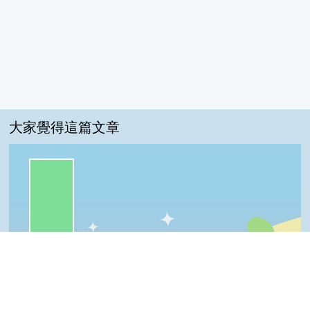
大家覺得這篇文章
一級棒:100%
Top
我喜歡:0%
很實用:0%
夠新奇:0%
普普啦:0%
一級棒
我喜歡
很實用
夠新奇
普普啦